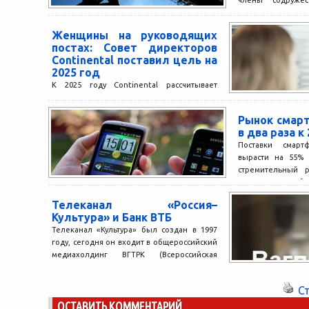
члены содруже
единому мнени
будущем придётся.
Женщины на руководящих
постах: Совет директоров
Continental поставил цель на
2025 год
К 2025 году Continental рассчитывает
увеличить число женщин, занимающих
управленческие позиции на двух высших
Рынок смар
уровнях менеджмента в подразделениях
в два раза к
компании по...
Поставки смар
вырасти на 55% 
стремительный р
в частности, б
улучшенным пакето
Телеканал «Россия–
Культура» и Банк ВТБ
Телеканал «Культура» был создан в 1997
году, сегодня он входит в общероссийский
медиахолдинг ВГТРК (Всероссийская
Государственная Телевизионная и
Радиовещательная Компания)....
С
ОСТАВИТЬ КОММЕНТАРИЙ