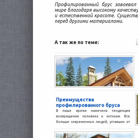
Профилированный брус завоевал
мире благодаря высокому качеству
и естественной красоте. Сущест
перед другими материалами.
А так же по теме:
Преимущества
профилированного бруса
В наше время намечена тенденция
возвращения человека к истокам. Все
больше современных людей, уставших от
суеты и шума крупных мегаполисов,...