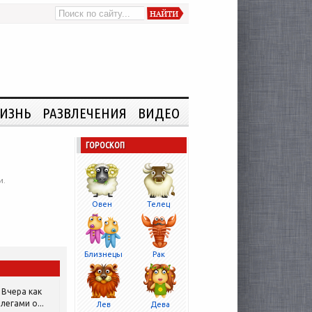
ИЗНЬ
РАЗВЛЕЧЕНИЯ
ВИДЕО
ГОРОСКОП
и.
Овен
Телец
Близнецы
Рак
Вчера как
легами о...
Лев
Дева