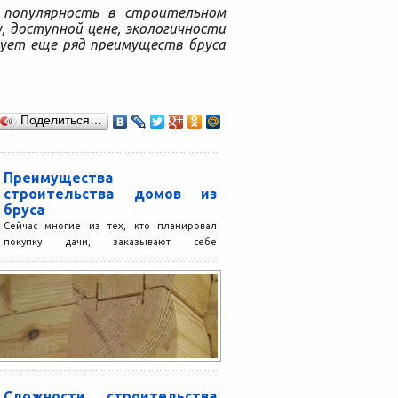
 популярность в строительном
, доступной цене, экологичности
вует еще ряд преимуществ бруса
Поделиться…
Преимущества
строительства домов из
бруса
Сейчас многие из тех, кто планировал
покупку дачи, заказывают себе
строительство домов. Ценовая политика
по строительству домов под ключ
немного...
Сложности строительства