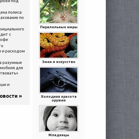
диски под
ена полиса:
ахование по
Паралельные миры
официального
дит с
кофе
то
 и расходом
Змеи и искусство
за разумные
омобиля для
ствовать»
ыши и
новости »
Холодная красота
оружия
Младенцы