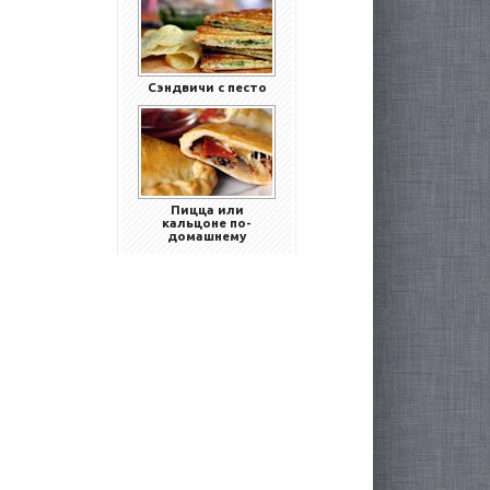
Сэндвичи с песто
Пицца или
кальцоне по-
домашнему