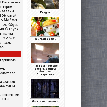
ы
Интересные
нтернет-
магазин
Радуга
арь
Китай
Мебель
то
 год
Обувь
ых
Отпуск
Покупки
Ремонт
а
Поиграй с едой
ты
Соль
во
атеринским
Фантастические
цветные миры
ипты —
Николая
делает это
Локертсена
а Changan:
 доступны
, назначение,
нности
Фэнтази пейзажи