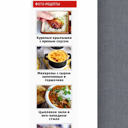
ФОТО-РЕЦЕПТЫ
Куриные крылышки
с пряным соусом
Макароны с сыром
запеченные в
горшочках
Цыпленок чили в
юго-западном
стиле