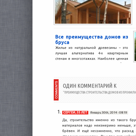
Все преимущества домов из
бруса
Жилье из натуральной древесины – это
лучшая альтернатива 4-х квартирным
стенам в многоэтажках. Наиболее ценная
возможность получать подобную
недвижимость, живя...
ОДИН КОММЕНТАРИЙ К
“ПРЕИМУЩЕСТВА СТРОИТЕЛЬСТВА ДОМОВ ИЗ ПРОФИЛИ
СЕРГЕЙ, 55 ЛЕТ
Январь 30th, 2014 - 08:19
Да, строительство именно из такого бр
материалов надо неизмеримо меньше, эт
брёвен. И ещё несомненно, что расход 