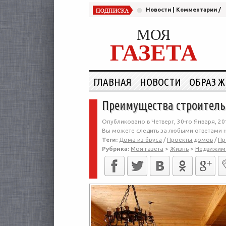
Новости
|
Комментарии
/
МОЯ
ГАЗЕТА
ГЛАВНАЯ
НОВОСТИ
ОБРАЗ 
Преимущества строитель
Опубликовано в Четверг, 30-го Января, 20
Вы можете следить за любыми ответами н
Теги:
Дома из бруса
/
Проекты домов
/
Пр
Рубрика:
Моя газета
>
Жизнь
>
Недвижим