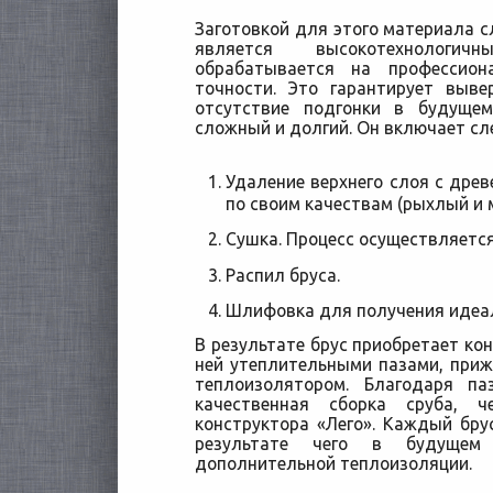
Заготовкой для этого материала с
является высокотехнологи
обрабатывается на профессион
точности. Это гарантирует выв
отсутствие подгонки в будущем
сложный и долгий. Он включает с
Удаление верхнего слоя с дре
по своим качествам (рыхлый и 
Сушка. Процесс осуществляется
Распил бруса.
Шлифовка для получения идеал
В результате брус приобретает ко
ней утеплительными пазами, пр
теплоизолятором. Благодаря п
качественная сборка сруба, 
конструктора «Лего». Каждый брус
результате чего в будущем
дополнительной теплоизоляции.