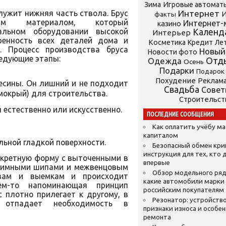
Зима
Игровые автомат
лужит нижняя часть ствола. Брус
Интернет
И
факты
чным материалом, который
Интернет-
казино
альном оборудовании высокой
Календ
Интерьер
еренность всех деталей дома и
Косметика
Кредит
Ле
. Процесс производства бруса
Новый
Новости фото
ледующие этапы:
Отд
Одежда
Осень
Подарки
Подарок
Похудение
Реклам
весины. Он лишний и не подходит
Свадьба
Сове
мокрый) для строительства.
Строительст
 естественно или искусственно.
ПОСЛЕДНИЕ СООБЩЕНИЯ
Как оплатить учёбу м
капиталом
ьной гладкой поверхности.
Безопасный обмен кр
инструкция для тех, кто 
нкретную форму с выточенными в
впервые
ижимными шипами и межвенцовым
Обзор модельного ряд
азам и выемкам и происходит
какие автомобили марки
чем-то напоминающая принцип
российским покупателям
 плотно прилегает к другому, в
Резонатор: устройство
 отпадает необходимость в
признаки износа и особе
ремонта