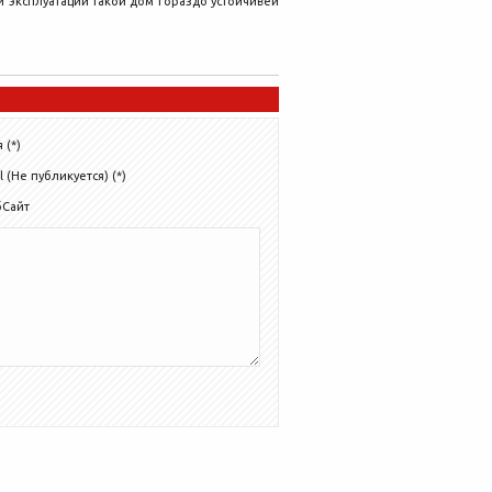
 эксплуатации такой дом гораздо устойчивей
 (*)
l (Не публикуется) (*)
бСайт