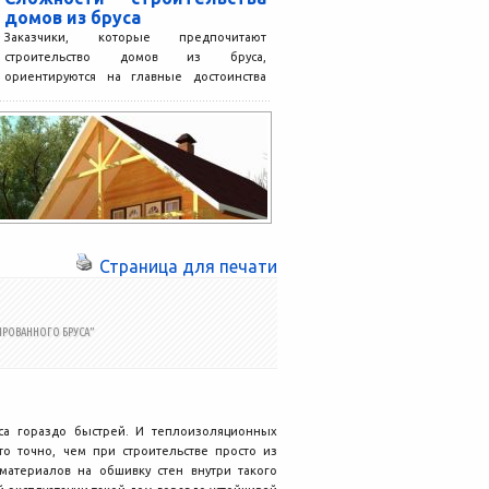
домов из бруса
Заказчики, которые предпочитают
строительство домов из бруса,
ориентируются на главные достоинства
дома из древесины, при этом они
жертвуют другими не...
Страница для печати
РОВАННОГО БРУСА”
уса гораздо быстрей. И теплоизоляционных
о точно, чем при строительстве просто из
материалов на обшивку стен внутри такого