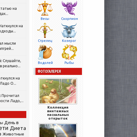
татью на
ах...
Весы
Скорпион
Наткнулся на
одходы...
Стрелец
Козерог
ал мысли
пгрей...
:
Слушайте,
Водолей
Рыбы
 реально...
ФОТОГАЛЕРЕЯ
ткнулся на
Ладо О...
:
Прочитал
ости Ладо,...
Коллекция
винтажных
пасхальных
открыток
День в
сы
ети
Диета
а
Животные