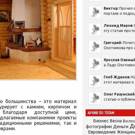
Виктор:
Прочел с
портале о подход
Леонид Маров:
эту статью про п
Григорий:
Почит
Охотникова про а
Ярослав Озимый
а Ладо Охотников
Глеб Жданов:
На
этот материал о 
Олег Разумский
статью о публичн
ю большинства – это материал
урирует с камнем, кирпичом и
 благодаря доступной цене,
АРХИВ ПО ТЕГАМ
редлагаемые компаниями проекты
Бизнес
Весна
Воло
адиционными решениями, так и
Д
фотографии
Деньги
врами.
Евровидение
Женщин