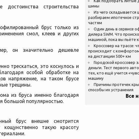
Как подобрать литые 
шины
е достоинства строительства
Из чего складывается ц
разбираем ипотечное стр
частям
рофилированный брус только из
Один день в сервисе 
рименения смол, клеев и других
дилера SWM. Что происхо
машиной, пока вы пьёте 
Кроссовер на трассе: ч
мер, он значительно дешевле
происходит с комфортом
на дистанции 500+ км
Городской кроссовер 
нно трескаться, это коснулось и
деньги. Тест первого авт
благодаря особой обработке на
тех, кто ещё учится «чув
цов напряжение, на таком брусе
машину
ные трещины.
Причины протечек кр
способы их устранения
ома из бруса именно благодаря
Все 
я большой популярностью.
анный брус внешне смотрится
у кощунственно такую красоту
териалами.