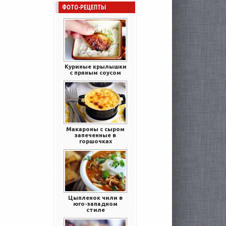
ФОТО-РЕЦЕПТЫ
Куриные крылышки
с пряным соусом
Макароны с сыром
запеченные в
горшочках
Цыпленок чили в
юго-западном
стиле