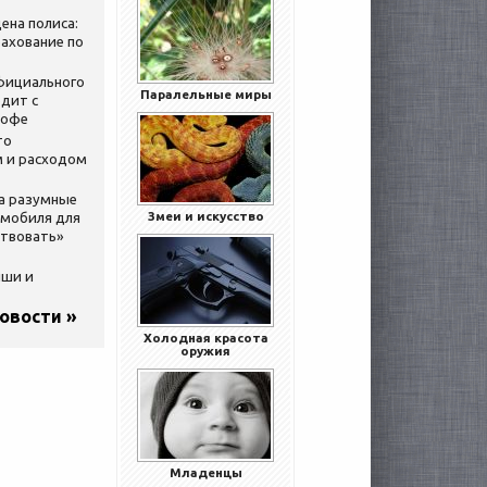
ена полиса:
ахование по
официального
Паралельные миры
дит с
кофе
то
 и расходом
за разумные
Змеи и искусство
омобиля для
ствовать»
ыши и
новости »
Холодная красота
оружия
Младенцы