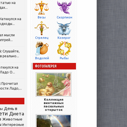
татью на
ах...
Весы
Скорпион
Наткнулся на
одходы...
ал мысли
Стрелец
Козерог
пгрей...
:
Слушайте,
 реально...
Водолей
Рыбы
ФОТОГАЛЕРЕЯ
ткнулся на
Ладо О...
:
Прочитал
ости Ладо,...
Коллекция
винтажных
пасхальных
День в
сы
открыток
ети
Диета
а
Животные
ы
Интересные