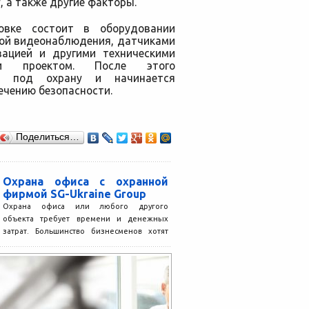
 а также другие факторы.
овке состоит в оборудовании
мой видеонаблюдения, датчиками
зацией и другими техническими
ыми проектом. После этого
та под охрану и начинается
ечению безопасности.
Поделиться…
Охрана офиса с охранной
фирмой SG-Ukraine Group
Охрана офиса или любого другого
объекта требует времени и денежных
затрат. Большинство бизнесменов хотят
защитить свое предприятие от
злоумышленников. Поэтому...