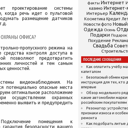
Интернет
И
факты
ет проектирование системы
Интернет-
казино
Календ
е, когда речь идет о пультовой
Интерьер
родумать размещение датчиков
Косметика
Кредит
Ле
.д.
Новый
Новости фото
Отд
Одежда
Осень
Подарки
Подарок
 ОХРАНЫ ОФИСА?
Похудение
Реклам
Свадьба
Сове
нтрольно-пропускного режима на
Строительст
е средства контроля доступа в
ной позволяют предотвратить
ПОСЛЕДНИЕ СООБЩЕНИЯ
ронних личностей и тем самым
Как оплатить учёбу м
ых ценностей.
капиталом
Безопасный обмен кр
стемы видеонаблюдения. На
инструкция для тех, кто 
ся потенциально опасные места
впервые
ируем оптимальное расположение
Обзор модельного ряд
ри осуществлении охранных
какие автомобили марки
ременно выявить и предупредить
российским покупателям
Резонатор: устройство
признаки износа и особе
ремонта
 Подключение помещения к
Как подобрать литые 
 гарантия безопасности вашего