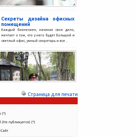
Секреты дизайна офисных
помещений
Каждый бизнесмен, начиная свое дело,
мечтает о том, что у него будет большой и
светлый офис, умный секретарь и все...
Страница для печати
 (*)
l (Не публикуется) (*)
бСайт