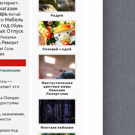
нтернет-
магазин
арь
Китай
Радуга
Мебель
то
 год
Обувь
ых
Отпуск
Покупки
Ремонт
а
ты
Соль
Поиграй с едой
во
атеринским
ипты —
Фантастические
делает это
цветные миры
Николая
Локертсена
а Changan:
 доступны
, назначение,
нности
Фэнтази пейзажи
диски под