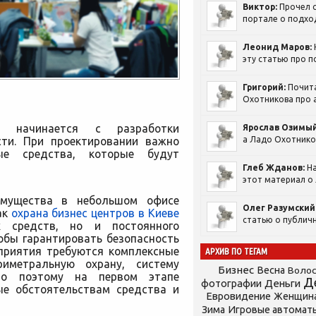
Виктор:
Прочел с
портале о подход
Леонид Маров:
эту статью про п
Григорий:
Почит
Охотникова про а
в начинается с разработки
Ярослав Озимый
сти. При проектировании важно
а Ладо Охотников
ые средства, которые будут
Глеб Жданов:
На
этот материал о 
имущества в небольшом
офисе
Олег Разумский
ак
охрана бизнес центров в Киеве
статью о публичн
х средств, но и постоянного
обы гарантировать безопасность
дприятия требуются комплексные
АРХИВ ПО ТЕГАМ
иметральную охрану, систему
Бизнес
Весна
Воло
но поэтому на первом этапе
Д
фотографии
Деньги
ые обстоятельствам средства и
Евровидение
Женщин
Зима
Игровые автомат