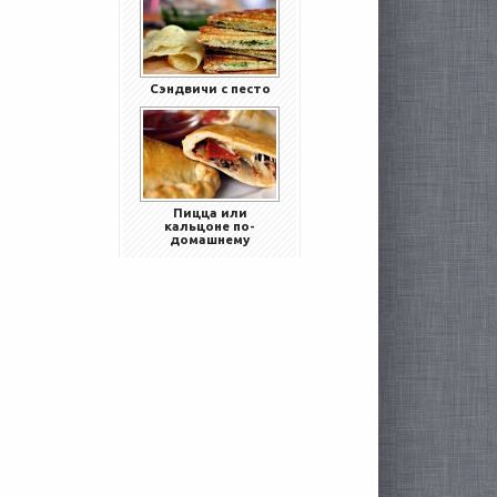
Сэндвичи с песто
Пицца или
кальцоне по-
домашнему