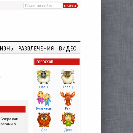
ИЗНЬ
РАЗВЛЕЧЕНИЯ
ВИДЕО
ГОРОСКОП
и.
Овен
Телец
Близнецы
Рак
Вчера как
легами о...
Лев
Дева