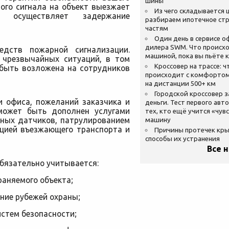
шины
ого сигнала на объект выезжает
Из чего складывается ц
я осуществляет задержание
разбираем ипотечное стр
частям
Один день в сервисе 
дилера SWM. Что происхо
едств пожарной сигнализации.
машиной, пока вы пьёте 
 чрезвычайных ситуаций, в том
Кроссовер на трассе: ч
 быть возложена на сотрудников
происходит с комфортом
на дистанции 500+ км
Городской кроссовер 
и офиса, пожеланий заказчика и
деньги. Тест первого авт
может быть дополнен услугами
тех, кто ещё учится «чув
ьных датчиков, патрулированием
машину
ацией въезжающего транспорта и
Причины протечек кр
способы их устранения
Все 
бязательно учитывается:
раняемого объекта;
ние рубежей охраны;
стем безопасности;