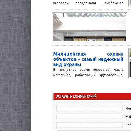
казалось, предвещали неизбежное
исчезновение физической охраны.
Человек в форме, с фонариком, связкой...
Милицейская охрана
объектов – самый надежный
вид охраны
В последнее время возрастает число
магазинов, работающих круглосуточно,
загородных домов и богатых коттеджей.
Соответственно, все больше
увеличивается количество людей,
ОСТАВИТЬ КОММЕНТАРИЙ
желающих...
Имя
Mai
Ве