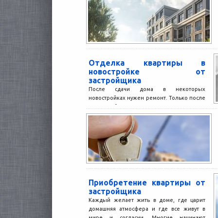
Отделка квартиры в
новостройке от
застройщика
После сдачи дома в некоторых
новостройках нужен ремонт. Только после
этого собственники могут переехать в
квартиру. Какие бывают виды отделки,...
Приобретение квартиры от
застройщика
Каждый желает жить в доме, где царит
домашняя атмосфера и где все живут в
мире и согласии. Многие начинают