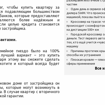
разбираем ипотечное стр
частям
ег, чтобы купить квартиру за
Один день в сервисе 
тся подавляющим большинством
дилера SWM. Что происхо
 банков, которые предоставляют
машиной, пока вы пьёте 
являются более надёжным и
Кроссовер на трассе: ч
сли целью кредита становится
происходит с комфортом
у застройщика.
на дистанции 500+ км
Городской кроссовер 
деньги. Тест первого авт
фантазии.
тех, кто ещё учится «чув
машину
емейное гнездо было на 100%
Причины протечек кр
 лучший вариант – это купить
способы их устранения
даря этому вы сможете сделать
Плоская кровля — плю
хотите и который всегда будет
сферы применения
Все 
 новом доме от застройщика он
ты, которые могут возникнуть в
а. В случае квартир с вторичного
кой гарантии.