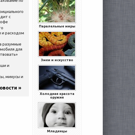
ахование по
официального
дит с
кофе
Паралельные миры
то
 и расходом
за разумные
омобиля для
ствовать»
Змеи и искусство
ыши и
сы, минусы и
новости »
Холодная красота
оружия
Младенцы