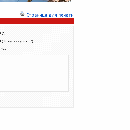
Страница для печати
 (*)
l (Не публикуется) (*)
бСайт