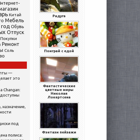
нтернет-
магазин
арь
Китай
Радуга
Мебель
то
 год
Обувь
ых
Отпуск
Покупки
Ремонт
а
ты
Соль
Поиграй с едой
во
ипты —
делает это
Фантастические
а Changan:
цветные миры
Николая
 доступны
Локертсена
, назначение,
нности
диски под
Фэнтази пейзажи
ена полиса: