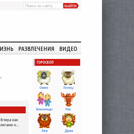
ИЗНЬ
РАЗВЛЕЧЕНИЯ
ВИДЕО
ГОРОСКОП
и.
Овен
Телец
Близнецы
Рак
Вчера как
легами о...
Лев
Дева