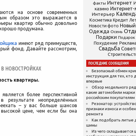
Интернет
И
факты
Интернет-
казино
аются на основе современных
Календ
Интерьер
тным образом
это выражается в
Косметика
Кредит
Ле
ерьеры квартир обычно довольно
Новый
Новости фото
 хорошо продумана.
Отд
Одежда
Осень
Подарки
Подарок
ройщика
имеют ряд преимуществ,
Похудение
Реклам
Свадьба
арый фонд. Давайте рассмотрим,
Сове
Строительст
ПОСЛЕДНИЕ СООБЩЕНИЯ
 В НОВОСТРОЙКАХ
Безопасный обмен кр
инструкция для тех, кто 
мость квартиры.
впервые
Обзор модельного ряд
какие автомобили марки
 является более перспективной
российским покупателям
 в результате неопределённых
Резонатор: устройство
реехать – у вас больше шансов
признаки износа и особе
 высокой цене, чем если бы она
ремонта
Как подобрать литые 
шины
Из чего складывается ц