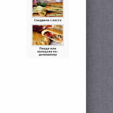
Сэндвичи с песто
Пицца или
кальцоне по-
домашнему