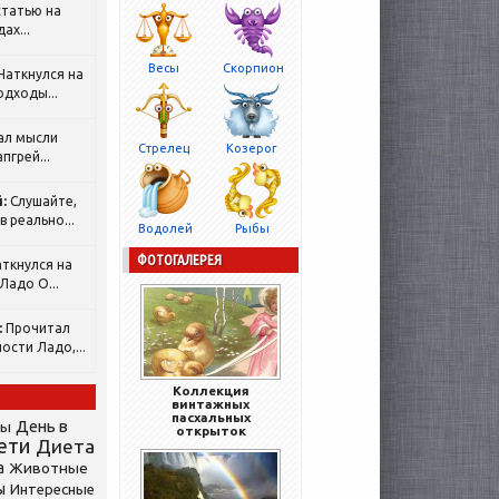
татью на
ах...
Весы
Скорпион
Наткнулся на
одходы...
ал мысли
Стрелец
Козерог
пгрей...
:
Слушайте,
 реально...
Водолей
Рыбы
ФОТОГАЛЕРЕЯ
ткнулся на
Ладо О...
:
Прочитал
ости Ладо,...
Коллекция
винтажных
пасхальных
День в
сы
открыток
ети
Диета
а
Животные
ы
Интересные