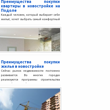
Преимущества покупки
квартиры в новостройке на
Подоле
Каждый человек, который выбирает себе
жильё, хочет выбрать самый комфортный
вариант за вменяемые деньги. Сделать
это непросто. Покупка квартиры всегда...
Преимущества покупки
жилья в новостройке
Сейчас рынок недвижимости постоянно
развивается. Во многих городах
реализуются программы строительства
разнообразных объектов. Благодаря этому
люди получают возможность заселяться
в...