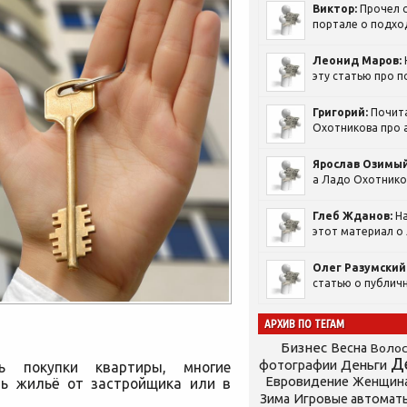
Виктор:
Прочел с
портале о подход
Леонид Маров:
эту статью про п
Григорий:
Почит
Охотникова про а
Ярослав Озимый
а Ладо Охотников
Глеб Жданов:
На
этот материал о 
Олег Разумский
статью о публичн
АРХИВ ПО ТЕГАМ
Бизнес
Весна
Воло
Д
фотографии
Деньги
ть покупки квартиры, многие
Евровидение
Женщин
ть жильё от застройщика или в
Зима
Игровые автомат