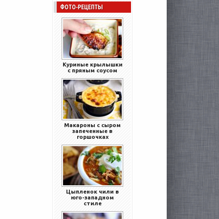
ФОТО-РЕЦЕПТЫ
Куриные крылышки
с пряным соусом
Макароны с сыром
запеченные в
горшочках
Цыпленок чили в
юго-западном
стиле