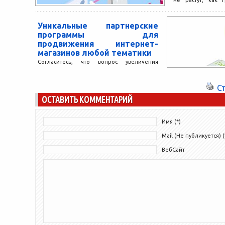
не растут, как 
заключаться в плох
Уникальные партнерские
программы для
продвижения интернет-
магазинов любой тематики
Согласитесь, что вопрос увеличения
продаж интересует каждого владельца
виртуального магазина или платформы.
С
Как добиться того, чтобы ссылок на ваш
ОСТАВИТЬ КОММЕНТАРИЙ
сайт...
Имя (*)
Mail (Не публикуется) (
ВебСайт