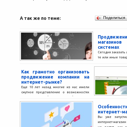
А так же по теме:
Поделиться
Продвижен
магазинов
системах
Сегодня заказать 
те или иные това
дома. Во Всемир
тысячи...
Как грамотно организовать
продвижение компании на
интернет-рынке?
Еще 10 лет назад многие из нас имели
смутное представление о возможностях
интернета вообще и для бизнеса в
частности. Продавать,...
Особеннос
интернет-м
Вы уже запусти
интернет-магазин