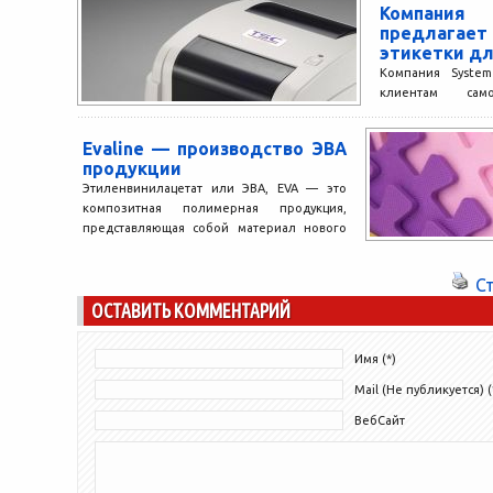
Компани
технических средств и...
предлагает
этикетки дл
Компания System
клиентам само
высокого качест
принтерах 
Evaline — производство ЭВА
Самоклеящимися 
продукции
чтобы промаркиров
Этиленвинилацетат или ЭВА, EVA — это
композитная полимерная продукция,
представляющая собой материал нового
поколения. Первым производителем
продукции из экологически чистого...
С
ОСТАВИТЬ КОММЕНТАРИЙ
Имя (*)
Mail (Не публикуется) (
ВебСайт