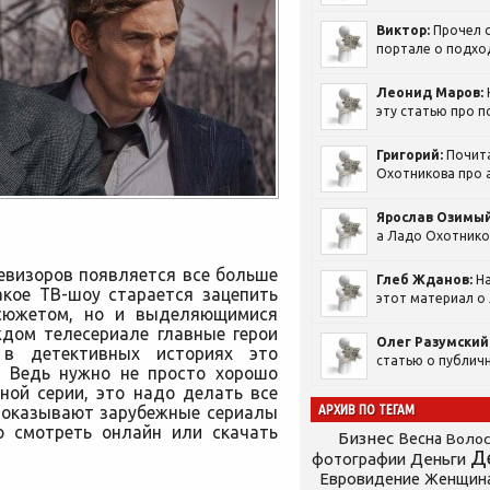
Виктор:
Прочел с
портале о подход
Леонид Маров:
эту статью про п
Григорий:
Почит
Охотникова про а
Ярослав Озимый
а Ладо Охотников
евизоров появляется все больше
Глеб Жданов:
На
акое ТВ-шоу старается зацепить
этот материал о 
 сюжетом, но и выделяющимися
ждом телесериале главные герои
Олег Разумский
в детективных историях это
статью о публичн
. Ведь нужно не просто хорошо
ной серии, это надо делать все
АРХИВ ПО ТЕГАМ
 показывают зарубежные сериалы
о смотреть онлайн или скачать
Бизнес
Весна
Воло
Д
фотографии
Деньги
Евровидение
Женщин