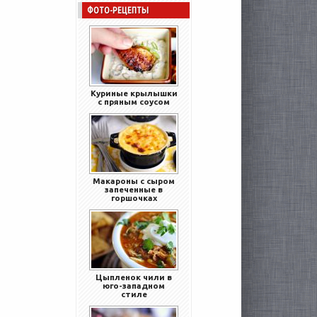
ФОТО-РЕЦЕПТЫ
Куриные крылышки
с пряным соусом
Макароны с сыром
запеченные в
горшочках
Цыпленок чили в
юго-западном
стиле