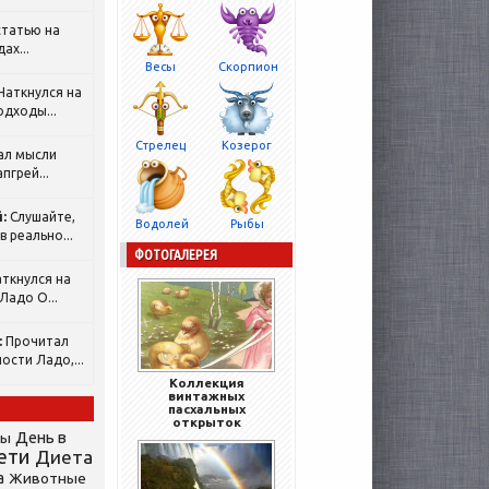
татью на
ах...
Весы
Скорпион
Наткнулся на
одходы...
Стрелец
Козерог
ал мысли
пгрей...
:
Слушайте,
Водолей
Рыбы
 реально...
ФОТОГАЛЕРЕЯ
ткнулся на
Ладо О...
:
Прочитал
ости Ладо,...
Коллекция
винтажных
пасхальных
открыток
День в
сы
ети
Диета
а
Животные