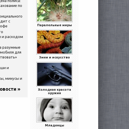
ена полиса:
ахование по
официального
дит с
Паралельные миры
кофе
то
 и расходом
за разумные
омобиля для
ствовать»
Змеи и искусство
ыши и
сы, минусы и
новости »
Холодная красота
оружия
Младенцы