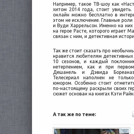
Например, такое ТВ-шоу как «Нас
хитом 2014 года, стоит увидеть
онлайн можно бесплатно в интер
этом не исключение. Главные роли
и Вуди Харрельсон. Именно на них
на герое Расте, которого играет М
связан с ним, и детективная истор
Так же стоит сказать про необычны
нравится любителям детективных 
10 сезонов, и каждый поклонн
нетерпением, как и при перво
Дешанель и Дэвида Бореаназ
Телесериал наполнен не тольк
юмором. Особенно стоит отметит
по-настоящему раскрыли своих гер
сюжет основан на книгах Кэти Райк
А так же по теме: