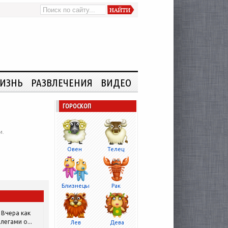
ИЗНЬ
РАЗВЛЕЧЕНИЯ
ВИДЕО
ГОРОСКОП
и.
Овен
Телец
Близнецы
Рак
Вчера как
легами о...
Лев
Дева