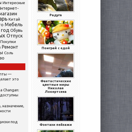
ы
Интересные
нтернет-
магазин
Радуга
арь
Китай
Мебель
то
 год
Обувь
ых
Отпуск
Покупки
Ремонт
а
Поиграй с едой
ты
Соль
во
ипты —
делает это
Фантастические
цветные миры
Николая
а Changan:
Локертсена
 доступны
, назначение,
нности
диски под
Фэнтази пейзажи