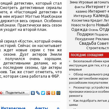
Зима
Игровые автомат
тоящий детектив», который стал
Интернет
И
факты
. Смотреть детективные сериалы
Интернет-
казино
нете, и «Настоящий детектив» в
Календ
Интерьер
 в нем играют Мэттью МакКонахи
 держится весь сериал. Особенно
Косметика
Кредит
Ле
Новый
акКонахи. Практически весь сезон
Новости фото
Отд
Одежда
ия уходит на второй план.
Осень
Подарки
Подарок
Похудение
Реклам
й сериал «Кости», который очень
Свадьба
Сове
историй. Сейчас он насчитывает
Строительст
ик ждет новые серии с тем же
м сезоне. Дуэт актеров Эмили
ПОСЛЕДНИЕ СООБЩЕНИЯ
 получился очень хорошим.
Безопасный обмен кр
о детективными делами, но и
инструкция для тех, кто 
ь последние сезоны, где актеры
впервые
оев. Так же стоит отметить, что
Обзор модельного ряд
с, которая сама работала в ФБР.
какие автомобили марки
российским покупателям
Резонатор: устройство
признаки износа и особе
Поделиться…
ремонта
Как подобрать литые 
шины
Интересные факты о