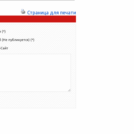
Страница для печати
 (*)
l (Не публикуется) (*)
бСайт