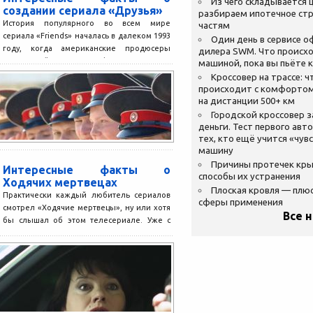
Из чего складывается ц
создании сериала «Друзья»
разбираем ипотечное стр
История популярного во всем мире
частям
сериала «Friends» началась в далеком 1993
Один день в сервисе 
году, когда американские продюсеры
дилера SWM. Что происхо
Дэвид Крейн и Марта Кауфман,...
машиной, пока вы пьёте 
Кроссовер на трассе: ч
происходит с комфортом
на дистанции 500+ км
Городской кроссовер 
деньги. Тест первого авт
тех, кто ещё учится «чув
машину
Причины протечек кр
Интересные факты о
способы их устранения
Ходячих мертвецах
Плоская кровля — плю
Практически каждый любитель сериалов
сферы применения
смотрел «Ходячие мертвецы», ну или хотя
Все 
бы слышал об этом телесериале. Уже с
2010 года, с...