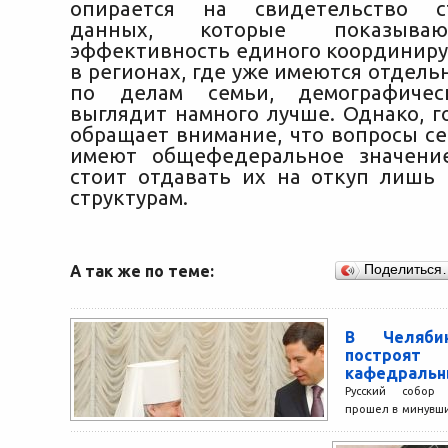
опирается на свидетельство ст
данных, которые показыва
эффективность единого координиру
в регионах, где уже имеются отдел
по делам семьи, демографичес
выглядит намного лучше. Однако, г
обращает внимание, что вопросы се
имеют общефедеральное значение
стоит отдавать их на откуп лишь
структурам.
А так же по теме:
Поделиться
В Челябин
постро
кафедральн
Русский собор 
прошел в минувши
в рамках торж
славянской письмен