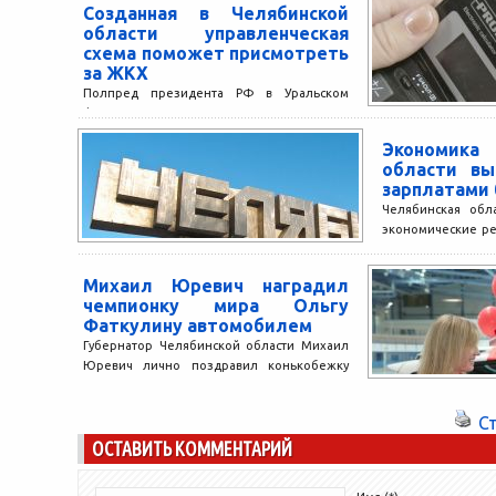
Созданная в Челябинской
области управленческая
схема поможет присмотреть
за ЖКХ
Полпред президента РФ в Уральском
федеральном округе Игорь Холманских,
заместитель генерального прокурора РФ
Экономика
Юрий Пономарев и губернатор
области вы
Челябинской области Михаил...
зарплатами
Челябинская обл
экономические р
год и в первом 
этом говорили на
Михаил Юревич наградил
чемпионку мира Ольгу
Фаткулину автомобилем
Губернатор Челябинской области Михаил
Юревич лично поздравил конькобежку
Ольгу Фаткулину и её тренера Светлану
Журавлеву с золотой и бронзовой
С
медалями...
ОСТАВИТЬ КОММЕНТАРИЙ