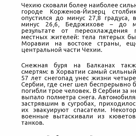
Чехию сковали более наиболее силь
городе Корженов-Йизерц столби
опустился до минус 27,8 градуса, 
минус 26,6, Бедржихове – до м
результате от переохлаждения 
местных жителей: тела пятерых б
Моравии на востоке страны, е
центральной части Чехии.
Снежная буря на Балканах так
смертям: в Хорватии самый сильный
57 лет снегопад унес жизни четыре
Сербии, где снег шел беспрерывно б
погибли трое человек. В Сербии за н
выпало полметра снега. Автомобиля
застрявшим в сугробах, приходилос
их эвакуируют спасатели. Некото
военные вытаскивали из кювето
танков.