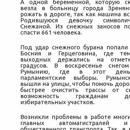
А одной беременной, которую с
везла в больницу города Зренян
рожать в дороге, так как машина вс
Родившуюся девочку символи
Снежаной. Из снежных заносов п
спасти 661 человека.
Под удар снежного бурана попали
Босния и Герцеговина, где те
выходных держались на отмет
градусов. В воскресенье снего
Румынию, где в этот день
парламентские выборы. Румынс
вышли на улицы, чтобы помочь дор
быстрее очистить трассы от с
возможность гражданам д
избирательных участков.
Возникли проблемы в работе многи
главных автомагистралей 
общественного транспорта. Так, в 