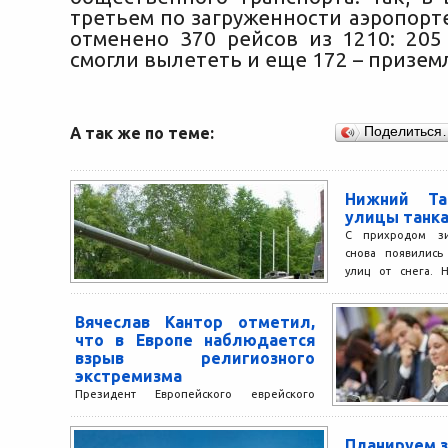
третьем по загруженности аэропорт
отменено 370 рейсов из 1210: 205
смогли вылететь и еще 172 – призем
А так же по теме:
Поделиться
Нижний Та
улицы танк
C прихродом зи
снова появились
улиц от снега. 
приняли в Нижнем 
Вячеслав Кантор отметил,
что в Европе наблюдается
взрыв религиозного
экстремизма
Президент Европейского еврейского
конгресса, Вячеслав Моше Кантор, на
первом Ежегодном коллоквиуме по
Планируем 