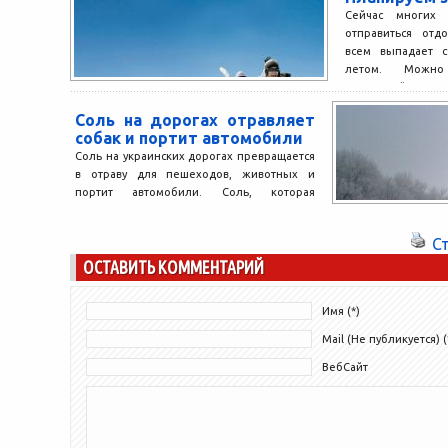
проблеме соблюдения фундаментальных
Сейчас многих 
прав ЕС произнес речь, в...
отправиться отд
всем выпадает с
летом. Можно
родителей...
Соль на дорогах отравляет
собак и портит автомобили
Соль на украинских дорогах превращается
в отраву для пешеходов, животных и
портит автомобили. Соль, которая
появляется на дорогах столицы
преимущественно...
С
ОСТАВИТЬ КОММЕНТАРИЙ
Имя (*)
Mail (Не публикуется) (
ВебСайт