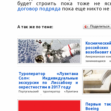
будет строить пока тоже не ясн
договор подряда
пока еще никто не 
А так же по теме:
Поделиться
Космическ
российск
возобновят 
Американская ком
занимающаяся к
заключила с Ро
космической ко
Туроператор «Лузитана
соглашение, сог
Сол»: Индивидуальные
года...
экскурсии по Лиссабону и
окрестностям в 2017 году
Португальский туроператор «Лузитана
Сол» разработал индивидуальные
экскурсии по Лиссабону и провинции на
Первые так
2017 год. Новые программы с краткими и
Boeing
подробными...