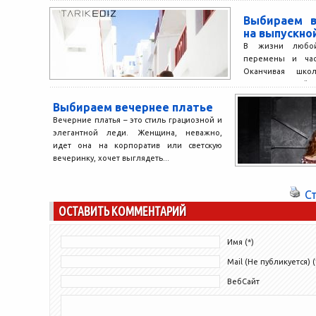
все наряды, имеющиеся в гардеробе. И
Выбираем в
как всегда оказывается, что шкаф...
на выпускно
В жизни любой
перемены и час
Оканчивая школ
вопросом, какой на
Выбираем вечернее платье
Вечерние платья – это стиль грациозной и
элегантной леди. Женщина, неважно,
идет она на корпоратив или светскую
вечеринку, хочет выглядеть...
С
ОСТАВИТЬ КОММЕНТАРИЙ
Имя (*)
Mail (Не публикуется) (
ВебСайт