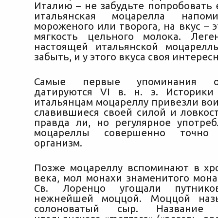
Италию – не забудьте попробовать 
итальянская моцарелла напом
мороженого или творога, на вкус – 
мягкость цельного молока. Леге
настоящей итальянской моцарелл
забыть, и у этого вкуса своя интерес
Самые первые упоминания о
датируются VI в. н. э. Историки
итальянцам моцареллу привезли вои
славившиеся своей силой и ловкост
правда ли, но регулярное употре
моцареллы совершенно точно 
организм.
Позже моцареллу вспоминают в хр
века, мол монахи знаменитого мона
Св. Лоренцо угощали путник
нежнейшей моццой. Моццой наз
солоноватый сыр. Название