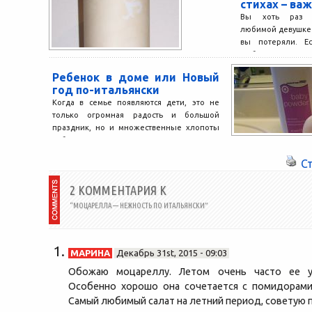
стихах – ва
Вы хоть раз 
любимой девушке в
вы потеряли. Е
любимая...
Ребенок в доме или Новый
год по-итальянски
Когда в семье появляются дети, это не
только огромная радость и большой
праздник, но и множественные хлопоты
и, безусловно, не...
С
2 КОММЕНТАРИЯ К
“МОЦАРЕЛЛА — НЕЖНОСТЬ ПО ИТАЛЬЯНСКИ”
МАРИНА
Декабрь 31st, 2015 - 09:03
Обожаю моцареллу. Летом очень часто ее у
Особенно хорошо она сочетается с помидорами
Самый любимый салат на летний период, советую 