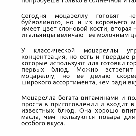
попробуешь только в солнечной Ита
Сегодня моцареллу готовят н
буйволиного, но и из коровьего м
имеет цвет слоновой кости, вторая –
итальянцы величают ее молочным ц
У классической моцареллы упр
концентрация, но есть и твердые р
которые используют для готовки го
первых блюд. Можно встретит
моцареллу, но ее делаю скоре
широкого ассортимента, чем ради вк
Моцарелла богата витаминами и по
проста в приготовлении и входит в
известных блюд. Она хорошо впи
масла, чем пользуются повара дл
особого вкуса.