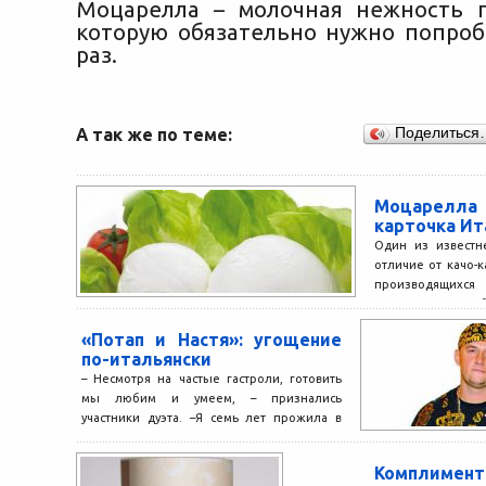
Моцарелла – молочная нежность п
которую обязательно нужно попроб
раз.
А так же по теме:
Поделиться
Моцарелл
карточка И
Один из известн
отличие от качо-
производящихся 
моцарелла — особ
«Потап и Настя»: угощение
по-итальянски
– Несмотря на частые гастроли, готовить
мы любим и умеем, – признались
участники дуэта. –Я семь лет прожила в
Италии...
Комплимен