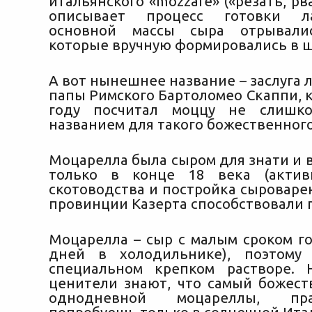
итальянского «mozzare» («резать, рва
описывает процесс готовки ла
основной массы сыра отрывалис
которые вручную формировались в 
А вот нынешнее название – заслуга 
папы Римского Бартоломео Скаппи, 
году посчитал моццу не слишк
названием для такого божественного
Моцарелла была сыром для знати и 
только в конце 18 века (актив
скотоводства и постройка сыроваре
провинции Казерта способствовали п
Моцарелла – сыр с малым сроком го
дней в холодильнике), поэтому
специальном крепком растворе. 
ценители знают, что самый божест
однодневной моцареллы, пр