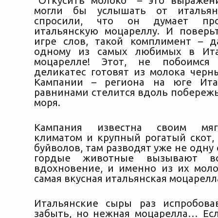
“Откусить молоко” – это выраже
могли бы услышать от итальян
спросили, что он думает пр
итальянскую моцареллу. И поверь
игре слов, такой комплимент – 
одному из самых любимых в Ит
моцарелле!
Этот, не побоимся 
деликатес готовят из молока черн
Кампании – региона на юге Ита
равнинами стелится вдоль побережь
моря.
Кампания известна своим мя
климатом и крупный рогатый скот, 
буйволов, там разводят уже не одну 
гордые животные вызывают в
вдохновение, и именно из их моло
самая вкусная итальянская моцарелл
Итальянские сыры раз испробова
забыть, но нежная моцарелла… Ес