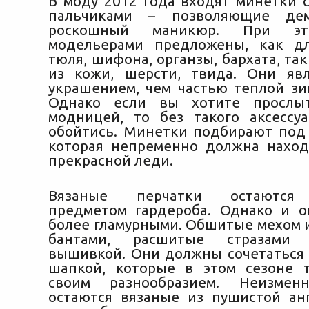
В моду 2012 года входят минетки 
пальчиками – позволяющие дем
роскошный маникюр. При эт
модельерами предложены, как 
тюля, шифона, органзы, бархата, та
из кожи, шерсти, твида. Они яв
украшением, чем частью теплой з
Однако если вы хотите прослы
модницей, то без такого аксессу
обойтись. Минетки подбирают под 
которая непременно должна наход
прекрасной леди.
Вязаные перчатки остаются
предметом гардероба. Однако и о
более гламурными. Обшитые мехом 
бантами, расшитые стразами
вышивкой. Они должны сочетаться
шапкой, которые в этом сезоне 
своим разнообразием. Неизмен
остаются вязаные из пушистой ан