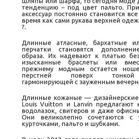
шляпы или шарфа, то сегодня моде 
тенденцию – под цвет пальто. Пр
аксессуар постоянно становится все
время как сами рукава верхней оде
?.
Длинные атласные, бархатные и
перчатки становятся дополнени
образа. Их надевают к платью бе
изысканные браслеты или вмес
прежнему модным остается нош
перстней поверх тонкой 
гармонирующей с зауженным вечерн
Длинные кожаные — дизайнерские
Louis Vuitton и Lanvin предлагают
водолазок, свитеров и даже офисны
Они великолепно сочетаются с 
курточками, пальто и шубками.