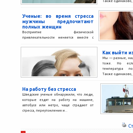
Также одинаково, р
Ученые: во время стресса
мужчины предпочитают
полных женщин
Восприятие физической
привлекательности меняется вместе с
уровнем экономического и
физиологического стресса. Мужчины,
Как выйти и
находящиеся в стрессовой ситуации,
Мы — разные, на
предпочитают полных женщин....
тоже. Но есл
температура по
Также одинаково, р
На работу без стресса
Шведские ученые обнаружили, что люди,
которые ездят на работу на машине,
автобусе или метро, чаще страдают от
стресса, переутомления и...
С