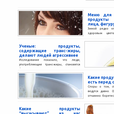
Меню для 
продукты 
лица, фигур
Зимой редко кт
здоровым цвет
волосами и сияю
исправить си
Ученые: продукты,
правильно подобр
содержащие транс-жиры,
делают людей агрессивнее
Исследование показало, что люди,
употребляющие транс-жиры, становятся
более раздражительными Доктор
медицинских наук из Калифорнии Беатрис
Какие проду
Голомб доказала, что потребление транс-
есть перед 
жирных...
Споры о том, ст
ведутся давно. 
отчаянно борете
стоит...
Какие продукты
“высасывают” из нас