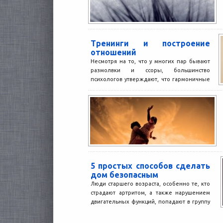
Тренинги и построение
отношений
Несмотря на то, что у многих пар бывают
размолвки и ссоры, большинство
психологов утверждают, что гармоничные
отношения все-таки возможны. Конечно,...
5 простых способов сделать
дом безопасным
Люди старшего возраста, особенно те, кто
страдают артритом, а также нарушением
двигательных функций, попадают в группу
повышенного риска по развитию...