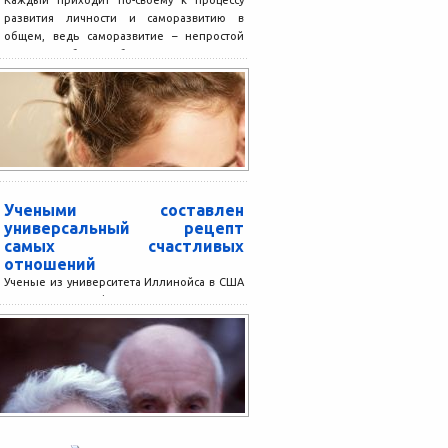
Каждый приходит по-своему к процессу
развития личности и саморазвитию в
общем, ведь саморазвитие – непростой
процесс, и общие шаблоны в...
Учеными составлен
универсальный рецепт
самых счастливых
отношений
Ученые из университета Иллинойса в США
составили свою формулу счастья, то есть
универсальный рецепт того, как парам
необходимо сохранять живые,...