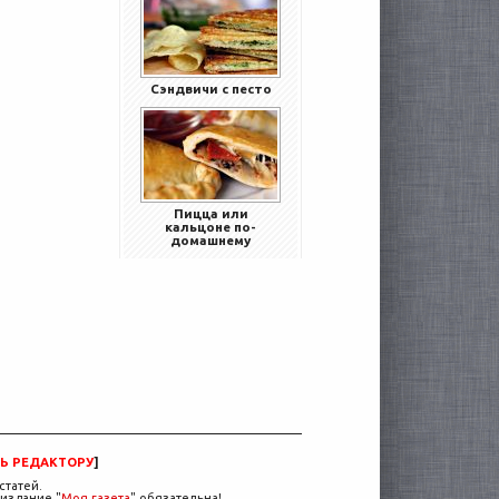
Сэндвичи с песто
Пицца или
кальцоне по-
домашнему
Ь РЕДАКТОРУ
]
статей.
издание "
Моя газета
" обязательна!