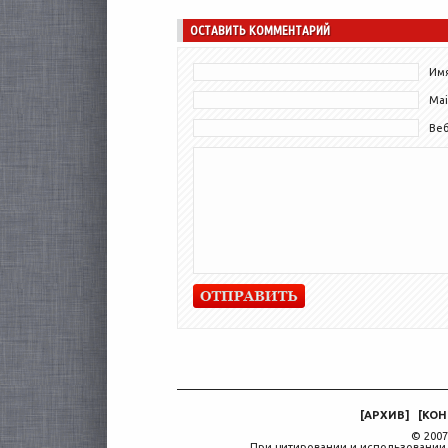
ОСТАВИТЬ КОММЕНТАРИЙ
Имя
Mai
Ве
[
АРХИВ
]
[
КОН
© 2007
При цитировании и использовании 