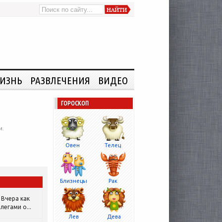
ИЗНЬ
РАЗВЛЕЧЕНИЯ
ВИДЕО
ГОРОСКОП
и.
Овен
Телец
Близнецы
Рак
Вчера как
легами о...
Лев
Дева