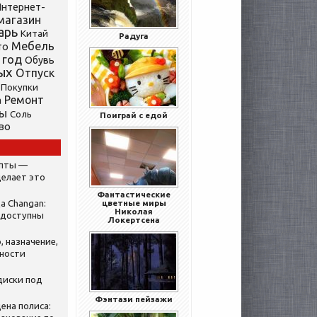
нтернет-
магазин
арь
Китай
Радуга
Мебель
то
 год
Обувь
ых
Отпуск
Покупки
Ремонт
а
ты
Соль
Поиграй с едой
во
ипты —
делает это
Фантастические
а Changan:
цветные миры
Николая
 доступны
Локертсена
, назначение,
нности
диски под
Фэнтази пейзажи
ена полиса: