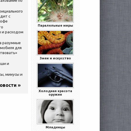
ахование по
официального
дит с
кофе
Паралельные миры
то
 и расходом
за разумные
омобиля для
ствовать»
Змеи и искусство
ыши и
сы, минусы и
новости »
Холодная красота
оружия
Младенцы