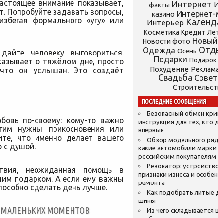
Настоящее внимание показывает,
Интернет
И
факты
т. Попробуйте задавать вопросы,
Интернет-
казино
избегая формального «угу» или
Календ
Интерьер
Косметика
Кредит
Ле
Новый
Новости фото
Отд
Одежда
Осень
дайте человеку выговориться.
Подарки
Подарок
казывает о тяжёлом дне, просто
Похудение
Реклам
 что он услышан. Это создаёт
Свадьба
Сове
Строительст
ПОСЛЕДНИЕ СООБЩЕНИЯ
Безопасный обмен кр
бовь по-своему: кому-то важно
инструкция для тех, кто 
гим нужны прикосновения или
впервые
ите, что именно делает вашего
Обзор модельного ряд
 с душой.
какие автомобили марки
российским покупателям
Резонатор: устройство
твия, неожиданная помощь в
признаки износа и особе
им подарком. А если ему важны
ремонта
способно сделать день лучше.
Как подобрать литые 
шины
ТЬ МАЛЕНЬКИХ МОМЕНТОВ
Из чего складывается ц