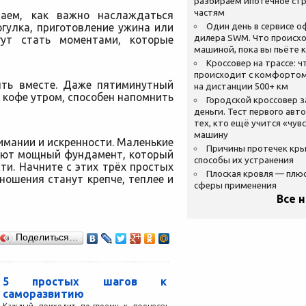
разбираем ипотечное стр
частям
аем, как важно наслаждаться
гулка, приготовление ужина или
Один день в сервисе 
дилера SWM. Что происхо
ут стать моментами, которые
машиной, пока вы пьёте 
Кроссовер на трассе: ч
происходит с комфортом
ыть вместе. Даже пятиминутный
на дистанции 500+ км
е кофе утром, способен напомнить
Городской кроссовер 
деньги. Тест первого авт
тех, кто ещё учится «чув
машину
имании и искренности. Маленькие
Причины протечек кр
дают мощный фундамент, который
способы их устранения
и. Начните с этих трёх простых
Плоская кровля — плю
ношения станут крепче, теплее и
сферы применения
Все 
Поделиться…
5 простых шагов к
саморазвитию