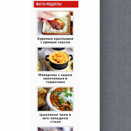
ФОТО-РЕЦЕПТЫ
Куриные крылышки
с пряным соусом
Макароны с сыром
запеченные в
горшочках
Цыпленок чили в
юго-западном
стиле