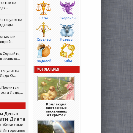
татью на
ах...
Весы
Скорпион
Наткнулся на
одходы...
ал мысли
Стрелец
Козерог
пгрей...
:
Слушайте,
 реально...
Водолей
Рыбы
ФОТОГАЛЕРЕЯ
ткнулся на
Ладо О...
:
Прочитал
ости Ладо,...
Коллекция
винтажных
пасхальных
День в
сы
открыток
ети
Диета
а
Животные
ы
Интересные