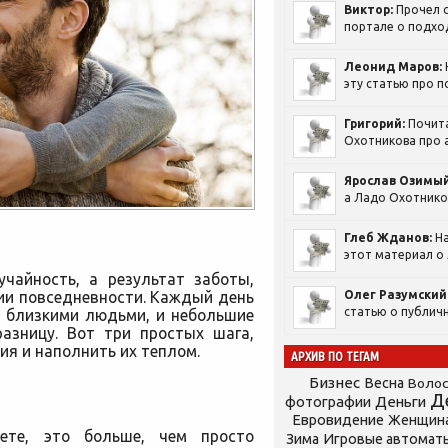
Виктор:
Прочел с
портале о подход
Леонид Маров:
эту статью про п
Григорий:
Почит
Охотникова про а
Ярослав Озимый
а Ладо Охотников
Глеб Жданов:
На
этот материал о 
чайность, а результат заботы,
ии повседневности. Каждый день
Олег Разумский
статью о публичн
с близкими людьми, и небольшие
азницу.
Вот три простых шага,
ия и наполнить их теплом.
АРХИВ ПО ТЕГАМ
Бизнес
Весна
Воло
Д
фотографии
Деньги
Евровидение
Женщин
ете, это больше, чем просто
Зима
Игровые автомат