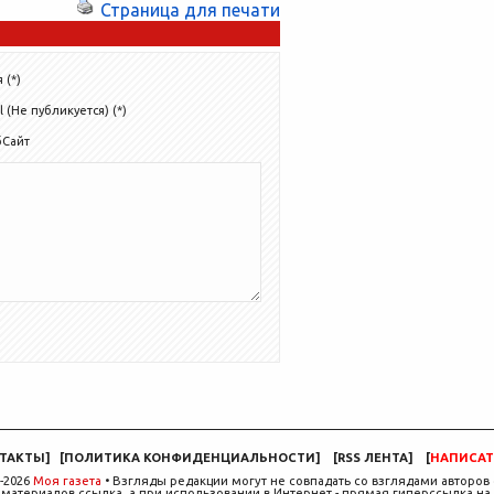
Страница для печати
 (*)
l (Не публикуется) (*)
бСайт
ТАКТЫ
]
[
ПОЛИТИКА КОНФИДЕНЦИАЛЬНОСТИ
]
[
RSS ЛЕНТА
]
[
НАПИСАТ
-2026
Моя газета
• Взгляды редакции могут не совпадать со взглядами авторов 
материалов ссылка, а при использовании в Интернет - прямая гиперссылка на 