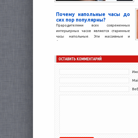
Почему напольные часы до
сих пор популярны?
Прародителями всех современных
интерьерных часов являются старинные
часы напольные. Эти массивные и
благородные механические часы
появились в Англии в середине...
ОСТАВИТЬ КОММЕНТАРИЙ
Имя
Mai
Ве