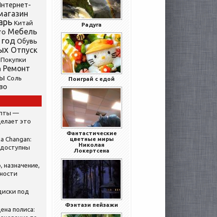
нтернет-
магазин
арь
Китай
Радуга
Мебель
то
 год
Обувь
ых
Отпуск
Покупки
Ремонт
а
ты
Соль
Поиграй с едой
во
ипты —
делает это
Фантастические
а Changan:
цветные миры
Николая
 доступны
Локертсена
, назначение,
нности
диски под
Фэнтази пейзажи
ена полиса: