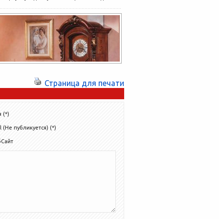
радоваться. Это не значит, что...
Страница для печати
 (*)
l (Не публикуется) (*)
бСайт