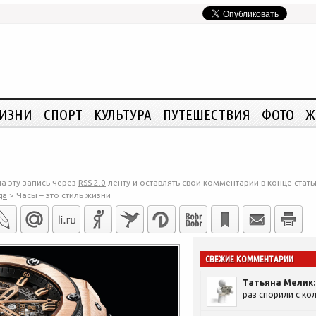
ЖИЗНИ
СПОРТ
КУЛЬТУРА
ПУТЕШЕСТВИЯ
ФОТО
Ж
а эту запись через
RSS 2.0
ленту и оставлять свои комментарии в конце стать
да
>
Часы – это стиль жизни
СВЕЖИЕ КОММЕНТАРИИ
Татьяна Мелик:
раз спорили с кол