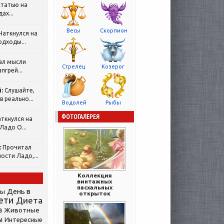
татью на
ах...
Весы
Скорпион
Наткнулся на
одходы...
ал мысли
Стрелец
Козерог
пгрей...
:
Слушайте,
 реально...
Водолей
Рыбы
ФОТОГАЛЕРЕЯ
ткнулся на
Ладо О...
:
Прочитал
ости Ладо,...
Коллекция
винтажных
пасхальных
День в
сы
открыток
ети
Диета
а
Животные
ы
Интересные