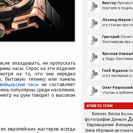
Виктор:
Прочел с
портале о подход
Леонид Маров:
эту статью про п
Григорий:
Почит
Охотникова про а
Ярослав Озимый
а Ладо Охотников
и,не опаздывать, не пропускать
имы часы. Спрос на эти изделия
Глеб Жданов:
На
смотря на то, что они нередко
этот материал о 
ы, бытовую технику или панель
вейцарские часы
не составляет
Олег Разумский
чень популярны среди населения.
статью о публичн
метр на руке говорит о высоком
АРХИВ ПО ТЕГАМ
Бизнес
Весна
Воло
Д
фотографии
Деньги
Евровидение
Женщин
тих европейских мастеров всегда
Зима
Игровые автомат