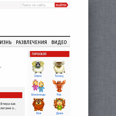
ИЗНЬ
РАЗВЛЕЧЕНИЯ
ВИДЕО
ГОРОСКОП
и.
Овен
Телец
Близнецы
Рак
Вчера как
легами о...
Лев
Дева