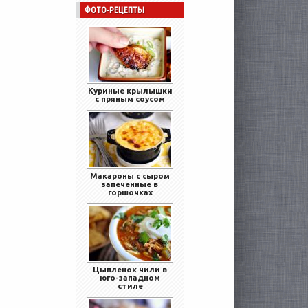
ФОТО-РЕЦЕПТЫ
Куриные крылышки
с пряным соусом
Макароны с сыром
запеченные в
горшочках
Цыпленок чили в
юго-западном
стиле