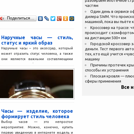
разбираем ипотечное стр
частям
Один день в сервисе 
дилера SWM. Что происхо
Поделиться…
машиной, пока вы пьёте 
Кроссовер на трассе: ч
происходит с комфортом
Наручные часы — стиль,
на дистанции 500+ км
статус и яркий образ
Городской кроссовер 
Наручные часы – это аксессуар, который
деньги. Тест первого авт
может отразить статус человека, а также
тех, кто ещё учится «чув
машину
они являются важными составляющими
имиджа. На данный момент...
Причины протечек кр
способы их устранения
Плоская кровля — плю
сферы применения
Все 
Часы — изделие, которое
формирует стиль человека
Выбор часов — это непростое
мероприятие. Можно, конечно, купить
первую увиденную в интернете модель и