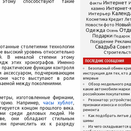
этому способствуют такие
Интернет
И
факты
Интернет-
казино
Календ
Интерьер
Косметика
Кредит
Ле
Новый
Новости фото
Отд
Одежда
Осень
Подарки
Подарок
Похудение
Реклам
ботанные столетиями технологии
Свадьба
Сове
е высокий уровень относительно
Строительст
ей. В немалой степени этому
ПОСЛЕДНИЕ СООБЩЕНИЯ
идж этих хронографов. Именно
о практические функции контроля
Безопасный обмен кр
м аксессуаром, подчеркивающим
инструкция для тех, кто 
, они часто выступают в роли
впервые
ваемой между поколениями.
Обзор модельного ряд
какие автомобили марки
российским покупателям
метры, изготовленные фирмами,
Резонатор: устройство
торию. Например,
часы хублот
,
признаки износа и особе
тируется концом прошлого века.
ремонта
ыми среди деловых людей. Не
Как подобрать литые 
тве, они обладают стильным
шины
лям причислить их к разряду
Из чего складывается ц