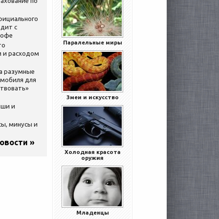
ахование по
официального
дит с
кофе
Паралельные миры
то
 и расходом
за разумные
омобиля для
ствовать»
Змеи и искусство
ыши и
сы, минусы и
новости »
Холодная красота
оружия
Младенцы