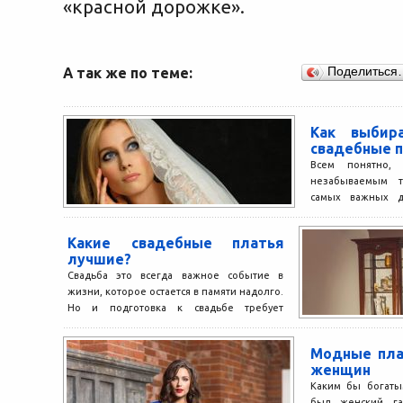
«красной дорожке».
А так же по теме:
Поделиться
Как выбир
свадебные п
Всем понятно, 
незабываемым т
самых важных 
человека. У каждог
Какие свадебные платья
лучшие?
Свадьба это всегда важное событие в
жизни, которое остается в памяти надолго.
Но и подготовка к свадьбе требует
зачастую немало...
Модные пла
женщин
Каким бы богаты
был женский га