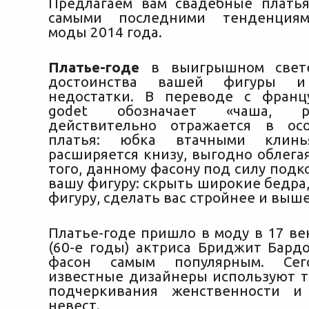
Предлагаем вам свадебные плать
самыми последними тенденция
моды 2014 года.
Платье-годе
в выигрышном свете
достоинства вашей фигуры 
недостатки. В переводе с франц
godet обозначает «чаша, р
действительно отражается в ос
платья: юбка втачными клинь
расширяется книзу, выгодно облега
того, данному фасону под силу под
вашу фигуру: скрыть широкие бедра
фигуру, сделать вас стройнее и выше
Платье-годе пришло в моду в 17 век
(60-е годы) актриса Бриджит Бардо
фасон самым популярным. Сег
известные дизайнеры используют т
подчеркивания женственности и 
невест.