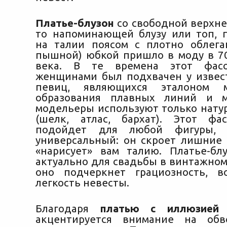
Платье-блузон
со свободной верхне
то напоминающей блузу или топ, 
на талии поясом с плотно облег
пышной) юбкой пришло в моду в 70
века. В те времена этот фас
женщинами был подхвачен у извес
певиц, являющихся эталоно
образования плавных линий и м
модельеры используют только нату
(шелк, атлас, бархат). Этот фа
подойдет для любой фигуры, 
универсальный: он скроет лишние
«нарисует» вам талию. Платье-бл
актуально для свадьбы в винтажном
оно подчеркнет грациозность, в
легкость невесты.
Благодаря
платью с иллюзией 
акцентируется внимание на обв