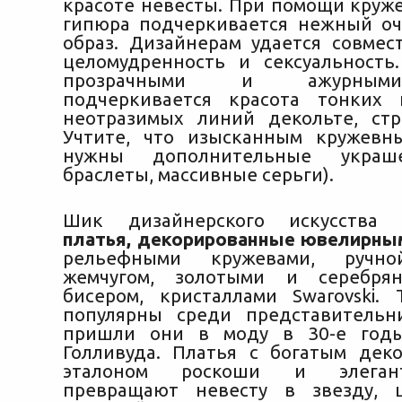
красоте невесты. При помощи круже
гипюра подчеркивается нежный о
образ. Дизайнерам удается совмес
целомудренность и сексуальность
прозрачными и ажурным
подчеркивается красота тонких 
неотразимых линий декольте, ст
Учтите, что изысканным кружевн
нужны дополнительные украше
браслеты, массивные серьги).
Шик дизайнерского искусства 
платья, декорированные ювелирны
рельефными кружевами, ручн
жемчугом, золотыми и серебря
бисером, кристаллами Swarovski.
популярны среди представительн
пришли они в моду в 30-е год
Голливуда. Платья с богатым дек
эталоном роскоши и элеган
превращают невесту в звезду,