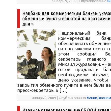
Январь 9, 2009 | Опубликованно
Ф
Нацбанк дал коммерческим банкам указа
обменные пункты валютой на протяжении
дня
»
Национальный банк
коммерческим бан
обеспечивать обменные
на протяжении всего т
этом сообщил Бе
секретарь главного
Михаил Журавович. «На
готов продавать ба
необходимом объеме,
дано указание, чтобы
закрытия обменного пункта в нем была в
пресс-секретарь. В […]
Январь 9, 2009 | Опубликованно
Банки
,
Эконом
Израиль отверг резолюцию СБ ООН вслед