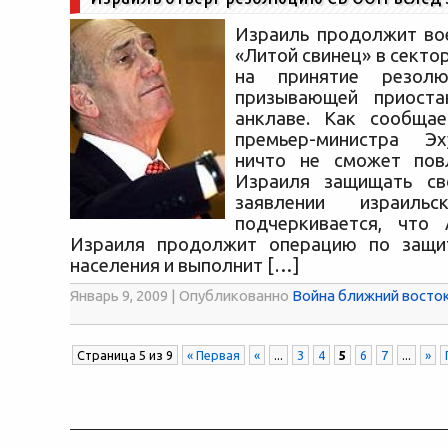
Израиль продолжит во
«Литой свинец» в сектор
на принятие резол
призывающей приоста
анклаве. Как сообща
премьер-министра Э
ничто не сможет пов
Израиля защищать св
заявлении израильс
подчеркивается, что
Израиля продолжит операцию по защит
населения и выполнит […]
Январь 9, 2009 | Опубликованно
Война ближний восто
Страница 5 из 9
« Первая
«
...
3
4
5
6
7
...
»