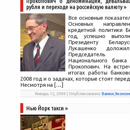
Прокопович о деноминации, девальвац
рубля и переходе на российскую валюту
»
Все основные показате
Основных направле
кредитной политики Б
год, успешно выпол
Президенту Белару
Лукашенко долож
Председатель 
Национального банка
Прокопович. На встре
итогах работы банков
2008 год и о задачах, которые стоят перед
Несмотря на […]
Январь 12, 2009 | Опубликованно
Банки
,
Эконом
Нью Йорк такси
»