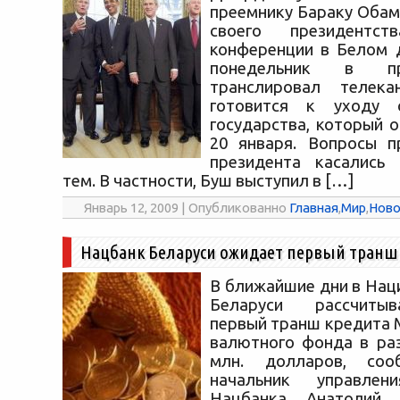
преемнику Бараку Обам
своего президентс
конференции в Белом 
понедельник в п
транслировал телек
готовится к уходу 
государства, который 
20 января. Вопросы п
президента касались 
тем. В частности, Буш выступил в […]
Январь 12, 2009 | Опубликованно
Главная
,
Мир
,
Ново
Нацбанк Беларуси ожидает первый транш
В ближайшие дни в Нац
Беларуси рассчиты
первый транш кредита
валютного фонда в ра
млн. долларов, со
начальник управлен
Нацбанка Анатолий 