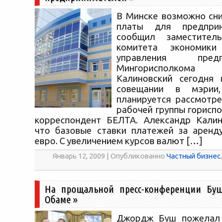
В Минске возможно сн
платы для предприн
сообщил заместител
комитета экономик
управления предпр
Мингорисполком
Калиновский сегодня 
совещании в мэрии
планируется рассмотре
рабочей группы горисп
корреспондент БЕЛТА. Александр Калин
что базовые ставки платежей за аренд
евро. С увеличением курсов валют […]
Январь 12, 2009 | Опубликованно
Частный бизнес
,
На прощальной пресс-конференции Бу
Обаме
»
Джордж Буш пожелал 