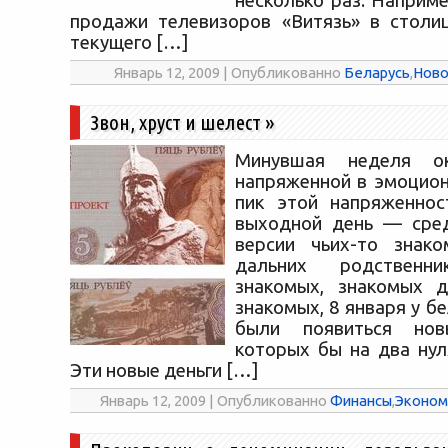
несколько раз. Наприм
продажи телевизоров «Витязь» в столи
текущего […]
Январь 12, 2009 | Опубликованно
Беларусь
,
Ново
Звон, хруст и шелест
»
Минувшая неделя ок
напряженной в эмоцион
пик этой напряженнос
выходной день — сред
версии чьих-то знако
дальних родственни
знакомых, знакомых д
знакомых, 8 января у 
были появиться нов
которых бы на два нул
Эти новые деньги […]
Январь 12, 2009 | Опубликованно
Финансы
,
Эконом