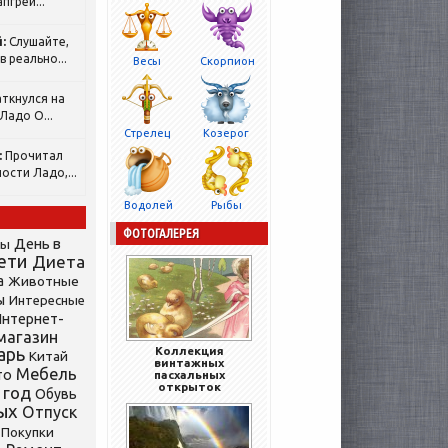
пгрей...
:
Слушайте,
 реально...
Весы
Скорпион
ткнулся на
Ладо О...
Стрелец
Козерог
:
Прочитал
ости Ладо,...
Водолей
Рыбы
ФОТОГАЛЕРЕЯ
День в
сы
ети
Диета
а
Животные
ы
Интересные
нтернет-
магазин
арь
Коллекция
Китай
винтажных
Мебель
то
пасхальных
открыток
 год
Обувь
ых
Отпуск
Покупки