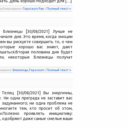
вать. День хорошо подходит для […]
 Опубликованно
Гороскоп
,
Рак
|
Полный текст »
 Близнецы [30/08/2021] Лучше не
ачале дня. Это время, когда эмоции
ием вы рискуете совершить то, о чем
которые хорошо вас знают, дают
ушаться.Вторая половина дня будет
ти, некоторые Близнецы получат
икованно
Близнецы
,
Гороскоп
|
Полный текст »
Телец [30/08/2021] Вы энергичны,
. Ни одна преграда не заставит вас
т задуманного; ни одна проблема не
могаете тем, кто просит об этом,
.Полезно проявлять инициативу:
, одобряют даже самые смелые ваши