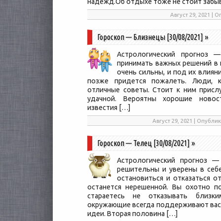
надежд.Об отдыхе тоже не стоит забы
Август 29, 2021 |
Гороскоп — Близнецы [30/08/2021]
»
Астрологический прогноз —
принимать важных решений в н
очень сильны, и под их влиян
позже придется пожалеть. Люди, 
отличные советы. Стоит к ним присл
удачной. Вероятны хорошие новос
известия […]
Август 29, 2021 | Опубл
Гороскоп — Телец [30/08/2021]
»
Астрологический прогноз — 
решительны и уверены в себе
остановиться и отказаться о
останется нерешенной. Вы охотно по
стараетесь не отказывать близким
окружающие всегда поддерживают вас
идеи. Вторая половина […]