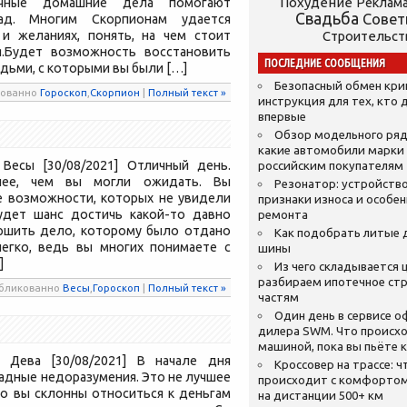
Похудение
чные домашние дела помогают
Реклам
Свадьба
Сове
лад. Многим Скорпионам удается
 и желаниях, понять, на чем стоит
Строительст
.Будет возможность восстановить
ПОСЛЕДНИЕ СООБЩЕНИЯ
юдьми, с которыми вы были […]
Безопасный обмен кр
икованно
Гороскоп
,
Скорпион
|
Полный текст »
инструкция для тех, кто 
впервые
Обзор модельного ряд
какие автомобили марки
Весы [30/08/2021] Отличный день.
российским покупателям
нее, чем вы могли ожидать. Вы
Резонатор: устройство
е возможности, которых не увидели
признаки износа и особе
Будет шанс достичь какой-то давно
ремонта
ршить дело, которому было отдано
Как подобрать литые 
егко, ведь вы многих понимаете с
шины
]
Из чего складывается ц
разбираем ипотечное стр
публикованно
Весы
,
Гороскоп
|
Полный текст »
частям
Один день в сервисе 
дилера SWM. Что происхо
машиной, пока вы пьёте 
 Дева [30/08/2021] В начале дня
Кроссовер на трассе: ч
адные недоразумения. Это не лучшее
происходит с комфортом
то вы склонны относиться к деньгам
на дистанции 500+ км