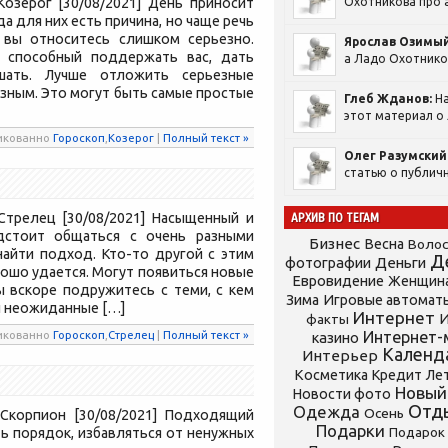
озерог [30/08/2021] День приносит
Охотникова про а
а для них есть причина, но чаще речь
 вы относитесь слишком серьезно.
Ярослав Озимый
 способный поддержать вас, дать
а Ладо Охотников
шать. Лучше отложить серьезные
езным. Это могут быть самые простые
Глеб Жданов:
На
этот материал о 
ликованно
Гороскоп
,
Козерог
|
Полный текст »
Олег Разумский
статью о публичн
Стрелец [30/08/2021] Насыщенный и
АРХИВ ПО ТЕГАМ
дстоит общаться с очень разными
Бизнес
Весна
Воло
айти подход. Кто-то другой с этим
Д
фотографии
Деньги
орошо удается. Могут появиться новые
Евровидение
Женщин
 вскоре подружитесь с теми, с кем
Зима
Игровые автомат
ы неожиданные […]
Интернет
И
факты
ликованно
Гороскоп
,
Стрелец
|
Полный текст »
Интернет-
казино
Календ
Интерьер
Косметика
Кредит
Ле
Новый
Новости фото
Отд
Одежда
Осень
Скорпион [30/08/2021] Подходящий
Подарки
ь порядок, избавляться от ненужных
Подарок