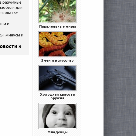
за разумные
омобиля для
ствовать»
ыши и
Паралельные миры
сы, минусы и
новости »
Змеи и искусство
Холодная красота
оружия
Младенцы