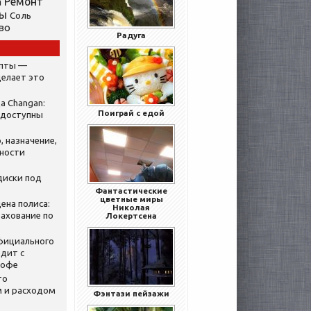
Ремонт
а
ты
Соль
во
Радуга
ипты —
делает это
а Changan:
Поиграй с едой
 доступны
, назначение,
нности
диски под
Фантастические
цветные миры
ена полиса:
Николая
ахование по
Локертсена
официального
дит с
кофе
то
 и расходом
Фэнтази пейзажи