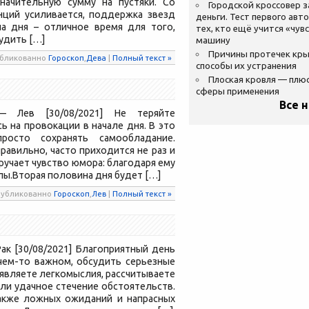
начительную сумму на пустяки. Со
Городской кроссовер 
ций усиливается, поддержка звезд
деньги. Тест первого авт
а дня – отличное время для того,
тех, кто ещё учится «чув
удить […]
машину
Причины протечек кр
публикованно
Гороскоп
,
Дева
|
Полный текст »
способы их устранения
Плоская кровля — плю
сферы применения
Все 
— Лев [30/08/2021] Не теряйте
ь на провокации в начале дня. В это
осто сохранять самообладание.
авильно, часто приходится не раз и
ручает чувство юмора: благодаря ему
лы.Вторая половина дня будет […]
 Опубликованно
Гороскоп
,
Лев
|
Полный текст »
ак [30/08/2021] Благоприятный день
чем-то важном, обсудить серьезные
оявляете легкомыслия, рассчитываете
или удачное стечение обстоятельств.
акже ложных ожиданий и напрасных