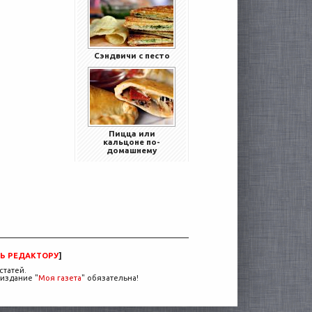
Сэндвичи с песто
Пицца или
кальцоне по-
домашнему
Ь РЕДАКТОРУ
]
статей.
издание "
Моя газета
" обязательна!