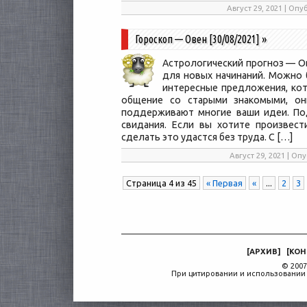
Август 29, 2021 | О
Гороскоп — Овен [30/08/2021]
»
Астрологический прогноз — Ов
для новых начинаний. Можно 
интересные предложения, кот
общение со старыми знакомыми, он
поддерживают многие ваши идеи. По
свидания. Если вы хотите произвест
сделать это удастся без труда. С […]
Август 29, 2021 | О
Страница 4 из 45
« Первая
«
...
2
3
[
АРХИВ
]
[
КОН
© 2007
При цитировании и использовании 