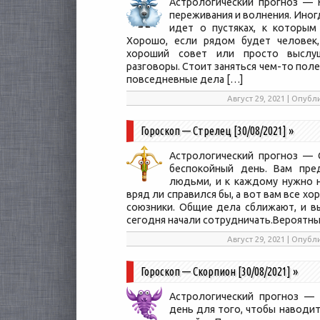
Астрологический прогноз — К
переживания и волнения. Иногд
идет о пустяках, к которым
Хорошо, если рядом будет человек,
хороший совет или просто выслу
разговоры. Стоит заняться чем-то пол
повседневные дела […]
Август 29, 2021 | Опуб
Гороскоп — Стрелец [30/08/2021]
»
Астрологический прогноз — 
беспокойный день. Вам пре
людьми, и к каждому нужно н
вряд ли справился бы, а вот вам все х
союзники. Общие дела сближают, и вы
сегодня начали сотрудничать.Вероятн
Август 29, 2021 | Опуб
Гороскоп — Скорпион [30/08/2021]
»
Астрологический прогноз — 
день для того, чтобы наводит