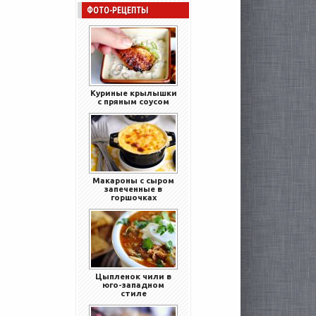
ФОТО-РЕЦЕПТЫ
Куриные крылышки
с пряным соусом
Макароны с сыром
запеченные в
горшочках
Цыпленок чили в
юго-западном
стиле