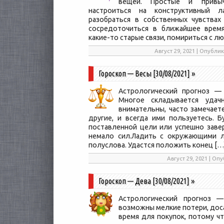
вещей. Простые и привы
настроиться на конструктивный 
разобраться в собственных чувствах
сосредоточиться в ближайшее время
какие-то старые связи, помириться с л
Август 29, 2021 | Опубл
Гороскоп — Весы [30/08/2021]
»
Астрологический прогноз — 
Многое складывается удач
внимательны, часто замечает
другие, и всегда ими пользуетесь. 
поставленной цели или успешно заве
немало сил.Ладить с окружающими л
полуслова. Удастся положить конец […
Август 29, 2021 | О
Гороскоп — Дева [30/08/2021]
»
Астрологический прогноз —
возможны мелкие потери, дос
время для покупок, потому ч