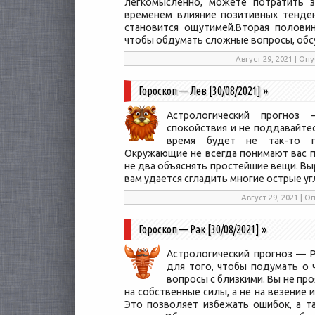
легкомысленно, можете потратить з
временем влияние позитивных тенден
становится ощутимей.Вторая половин
чтобы обдумать сложные вопросы, обс
Август 29, 2021 | О
Гороскоп — Лев [30/08/2021]
»
Астрологический прогноз 
спокойствия и не поддавайтес
время будет не так-то пр
Окружающие не всегда понимают вас пр
не два объяснять простейшие вещи. Вы
вам удается сгладить многие острые уг
Август 29, 2021 |
Гороскоп — Рак [30/08/2021]
»
Астрологический прогноз — Р
для того, чтобы подумать о 
вопросы с близкими. Вы не пр
на собственные силы, а не на везение 
Это позволяет избежать ошибок, а т