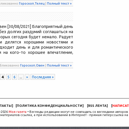
публикованно
Гороскоп
,
Телец
|
Полный текст »
ен [30/08/2021] Благоприятный день
без долгих раздумий соглашаться на
орых сегодня будет немало. Радует
и делятся хорошими новостями и
дходит день и для романтического
и на кого-то хорошее впечатление,
публикованно
Гороскоп
,
Овен
|
Полный текст »
4
5
6
...
»
Последняя »
ТАКТЫ
]
[
ПОЛИТИКА КОНФИДЕНЦИАЛЬНОСТИ
]
[
RSS ЛЕНТА
]
[
НАПИСАТ
-2026
Моя газета
• Взгляды редакции могут не совпадать со взглядами авторов 
материалов ссылка, а при использовании в Интернет - прямая гиперссылка на 