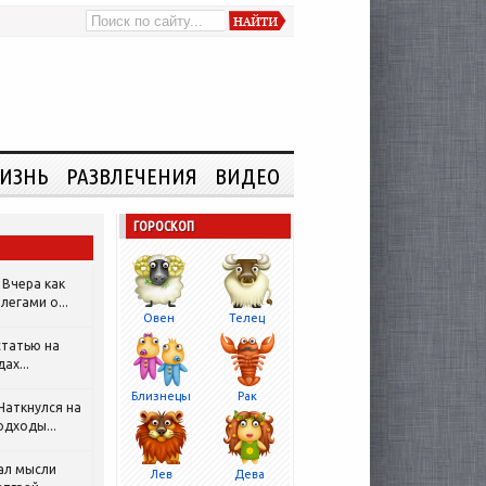
ИЗНЬ
РАЗВЛЕЧЕНИЯ
ВИДЕО
ГОРОСКОП
Вчера как
легами о...
Овен
Телец
татью на
ах...
Близнецы
Рак
Наткнулся на
одходы...
ал мысли
Лев
Дева