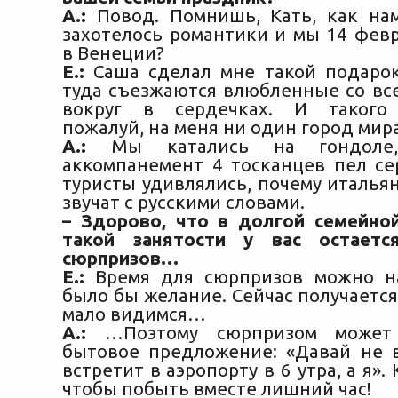
А.:
Повод. Помнишь, Кать, как на
захотелось романтики и мы 14 февр
в Венеции?
Е.:
Саша сделал мне такой подарок
туда съезжаются влюбленные со все
вокруг в сердечках. И такого 
пожалуй, на меня ни один город мир
А.:
Мы катались на гондол
аккомпанемент 4 тосканцев пел се
туристы удивлялись, почему италья
звучат с русскими словами.
– Здорово, что в долгой семейно
такой занятости у вас остает
сюрпризов…
Е.:
Время для сюрпризов можно на
было бы желание. Сейчас получается
мало видимся…
А.:
…Поэтому сюрпризом может 
бытовое предложение: «Давай не 
встретит в аэропорту в 6 утра, а я».
чтобы побыть вместе лишний час!