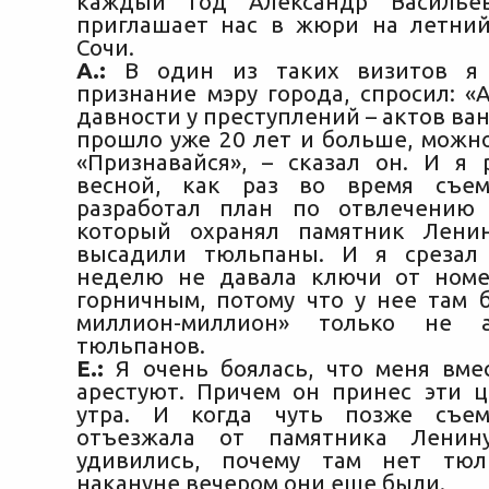
каждый год Александр Василье
приглашает нас в жюри на летни
Сочи.
А.:
В один из таких визитов я 
признание мэру города, спросил: «
давности у преступлений – актов ва
прошло уже 20 лет и больше, можно
«Признавайся», – сказал он. И я р
весной, как раз во время съем
разработал план по отвлечению 
который охранял памятник Ленин
высадили тюльпаны. И я срезал 
неделю не давала ключи от номе
горничным, потому что у нее там 
миллион-миллион» только не 
тюльпанов.
Е.:
Я очень боялась, что меня вме
арестуют. Причем он принес эти 
утра. И когда чуть позже съем
отъезжала от памятника Ленин
удивились, почему там нет тюл
накануне вечером они еще были.