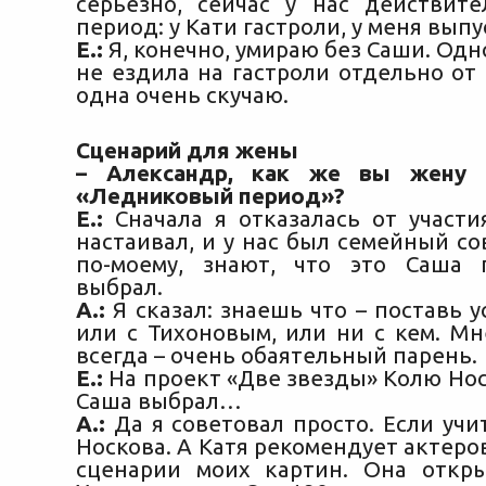
серьезно, сейчас у нас действит
период: у Кати гастроли, у меня вып
Е.:
Я, конечно, умираю без Саши. Одн
не ездила на гастроли отдельно от 
одна очень скучаю.
Сценарий для жены
– Александр, как же вы жену 
«Ледниковый период»?
Е.:
Сначала я отказалась от участи
настаивал, и у нас был семейный сов
по-моему, знают, что это Саша 
выбрал.
А.:
Я сказал: знаешь что – поставь у
или с Тихоновым, или ни с кем. Мн
всегда – очень обаятельный парень.
Е.:
На проект «Две звезды» Колю Нос
Саша выбрал…
А.:
Да я советовал просто. Если учит
Носкова. А Катя рекомендует актеров
сценарии моих картин. Она откр