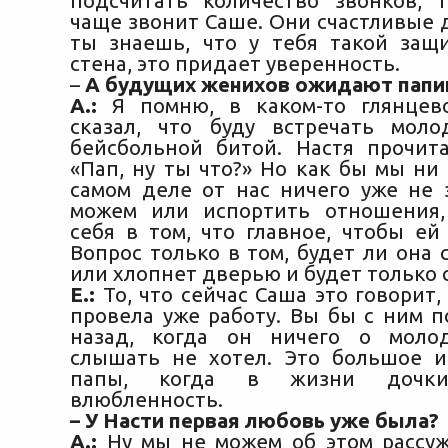
подсчитать количество звонков, 
чаще звонит Саше. Они счастливые 
ты знаешь, что у тебя такой защ
стена, это придает уверенность.
–
А будущих женихов ожидают папи
А.:
Я помню, в каком-то глянцев
сказал, что буду встречать мол
бейсбольной битой. Настя прочита
«Пап, ну ты что?» Но как бы мы ни
самом деле от нас ничего уже не 
можем или испортить отношения,
себя в том, что главное, чтобы ей
Вопрос только в том, будет ли она 
или хлопнет дверью и будет только с
Е.:
То, что сейчас Саша это говорит, 
провела уже работу. Вы бы с ним п
назад, когда он ничего о мол
слышать не хотел. Это большое 
папы, когда в жизни дочки
влюбленность.
– У Насти первая любовь уже была?
А.:
Ну мы не можем об этом рассуж