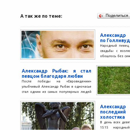
А так же по теме:
Поделиться
Александр 
по Голливу
Народный певец,
свадьбы с возлю
обошлось без си
намечено на 09.09.0
Александр Рыбак: я стал
певцом благодаря любви
После победы на «Евровидении»
улыбчивый Александр Рыбак в одночасье
стал одним из самых популярных людей
на планете. Записав в мае...
Александр 
последн
холостяка
В день всех девят
15:15 народны