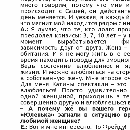
много говорим, потому что мне и
происходит с Сашей, он действи
день меняется. И уезжая, я каждый
что магнит мой находится рядом с ни
А.:
Я думаю, что те, кто долго про
преодолел кризисы: 3, 7, 10 лет – у 
момент вырабатывается физи
зависимость друг от друга. Жена –
обитания. И я не могу жить вне ее
время находить поводы для эмоцион
Ведь состояние влюбленности я
жизни. И можно влюбляться на стор
в собственную жену. Мне второе оч
Для меня Катины спектакли – это
влюбляться! Просто удивительн
одной женщиной, приходишь в те
совершенно другую и влюбляешься в
– А почему же вы вашего гер
«Юленька» загнали в ситуацию в
любимой женщине?
Е.:
Вот и мне интересно. По Фрейду!