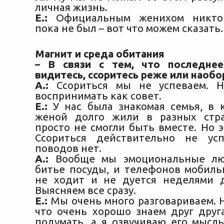
личная жизнь.
Е.:
Официальным женихом никто 
пока не был – вот что можем сказать.
Магнит и среда обитания
– В связи с тем, что последне
видитесь, ссоритесь реже или наобо
А.:
Ссориться мы не успеваем. Н
воспринимать как совет.
Е.:
У нас была знакомая семья, в 
женой долго жили в разных стра
просто не смогли быть вместе. Но э
Ссориться действительно не ус
поводов нет.
А.:
Вообще мы эмоциональные лю
битье посуды, и телефонов мобиль
не ходит и не дуется неделями д
Выясняем все сразу.
Е.:
Мы очень много разговариваем. Н
что очень хорошо знаем друг друг
подумать, а я озвучиваю его мысль