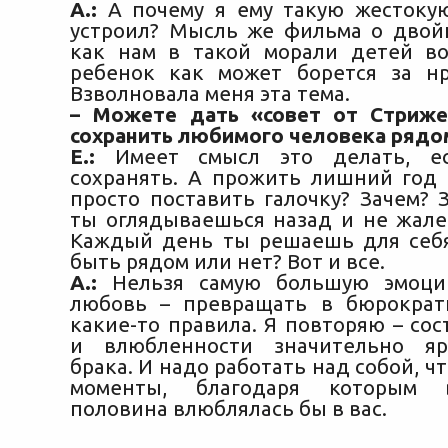
А.:
А почему я ему такую жестоку
устроил? Мысль же фильма о двой
как нам в такой морали детей в
ребенок как может борется за нр
Взволновала меня эта тема.
– Можете дать «совет от Стриже
сохранить любимого человека рядо
Е.:
Имеет смысл это делать, ес
сохранять. А прожить лишний год 
просто поставить галочку? Зачем? 
ты оглядываешься назад и не жале
Каждый день ты решаешь для себ
быть рядом или нет? Вот и все.
А.:
Нельзя самую большую эмоци
любовь – превращать в бюрократ
какие-то правила. Я повторяю – со
и влюбленности значительно яр
брака. И надо работать над собой, ч
моменты, благодаря которым 
половина влюблялась бы в вас.