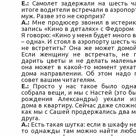
Е.:
Самолет задержали на шесть ча
итоге водители встречали в аэропорт
муж. Разве это не сюрприз?
А.:
Мне продюсер звонил в истерике
запись «Кино в деталях» с Федором
Я говорю: «Кино у меня будет много в
– одна». И стоял в аэропорту шесть ч
не встретить? Она же может домой
Если женщину не встречать, не 
дарить цветы и не делать малень
она может в какой-то момент уехат
дома направлении. Об этом надо 
совет вашим читателям.
Е.:
Просто у нас такое было одна
собрала вещи, и мы с Настей (это б
рождения Александры) уехали из
дома в квартиру. Сейчас даже сложн
как мы с Сашей продержались два м
друга.
А.:
Есть такая шутка: если в шкафу н
то однажды там можно найти любо