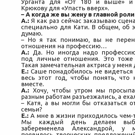
Урганта для «От 180 и выше» 
Крюкову для «Упасть вверх».
– А когда же вы жену в главной рол
А.:
Я как раз сейчас заказываю сцен
специально для Кати. В общем, об 
думаю.
– Но я так понимаю, вы не пере
отношения на профессию…
А.:
Да. Но иногда надо профессию
под личные отношения. Это тоже
Такая замечательная актриса у меня 
Е.:
Саше понадобилось не видеться 
весь этот год, чтобы понять, что 
вместе.
А.:
Хочу, чтобы утром мы просыпа
разным работам разъезжались, а ехал
– Катя, а вы могли бы отказаться 
семьи?
Е.:
А мне в жизни приходилось чем-т
Мы каждый день делаем выб
забеременела Александрой, у 
появилось творческих предложений