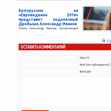
отношения с во
Свадьба началась с
Белоруссию на
«Евровидение 2016»
представит подопечный
Дробыша Александр Иванов
Певец Александр Иванов, выступающий
под сценическим псевдонимом IVAN и
работающий под патронажем продюсера
С
и композитора Виктора Дробыша, в 2016
ОСТАВИТЬ КОММЕНТАРИЙ
году...
Имя (*)
Mail (Не публикуется) (
ВебСайт