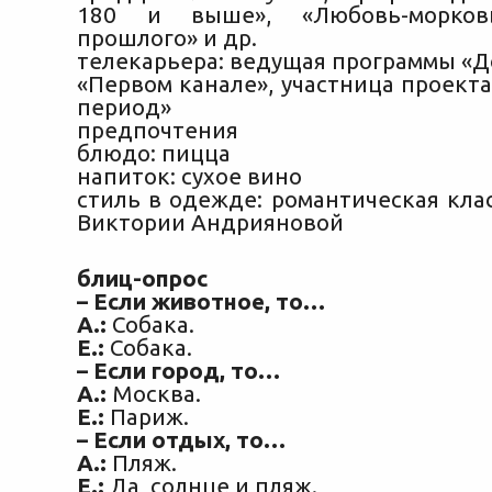
180 и выше», «Любовь-морков
прошлого» и др.
телекарьера: ведущая программы «Д
«Первом канале», участница проект
период»
предпочтения
блюдо: пицца
напиток: сухое вино
стиль в одежде: романтическая кла
Виктории Андрияновой
блиц-опрос
– Если животное, то…
А.:
Собака.
Е.:
Собака.
– Если город, то…
А.:
Москва.
Е.:
Париж.
– Если отдых, то…
А.:
Пляж.
Е.:
Да, солнце и пляж.