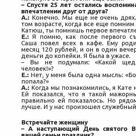
– Спустя 25 лет остались воспомин
впечатлении друг от друга?
А.:
Конечно. Мы еще не очень дряхл
том возрасте, когда все еще помним
Катюш, ты помнишь первое впечатл
Е.:
Я помню, как после первого с
Саша повел всех в кафе. Ему род
месяц 120 рублей, и он в один вече
деньги до копейки. Я была в ужасе.
– Вы не подумали: «Какой щед
человек!»?
Е.:
Нет, у меня была одна мысль: «Бо
попала?»
А.:
Когда мы познакомились, я Кате 
Ей показался, что я такой мажорн
правильно ей показалось. Но рядом
лучше. И у нас произошел служебный
Встречайте женщину
– А наступающий День святого В
вашей семьи праздник?