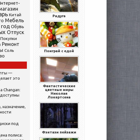
нтернет-
магазин
арь
Китай
Радуга
Мебель
то
 год
Обувь
ых
Отпуск
Покупки
Ремонт
а
ты
Соль
Поиграй с едой
во
ипты —
делает это
Фантастические
а Changan:
цветные миры
Николая
 доступны
Локертсена
, назначение,
нности
диски под
Фэнтази пейзажи
ена полиса: