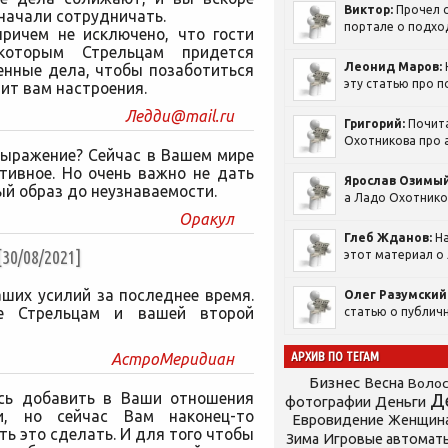
Виктор:
Прочел с
 начали сотрудничать.
портале о подход
ричем не исключено, что гости
екоторым Стрельцам придется
Леонид Маров:
енные дела, чтобы позаботиться
эту статью про п
тит вам настроения.
Ледди@mail.ru
Григорий:
Почит
Охотникова про а
выражение? Сейчас в Вашем мире
тивное. Но очень важно не дать
Ярослав Озимый
й образ до неузнаваемости.
а Ладо Охотников
Оракул
Глеб Жданов:
На
0/08/2021]
этот материал о 
ших усилий за последнее время.
Олег Разумский
е Стрельцам и вашей второй
статью о публичн
АРХИВ ПО ТЕГАМ
АстроМеридиан
Бизнес
Весна
Воло
ось добавить в Ваши отношения
Д
фотографии
Деньги
и, но сейчас Вам наконец-то
Евровидение
Женщин
ь это сделать. И для того чтобы
Зима
Игровые автомат