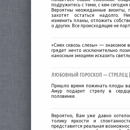
подружитесь с теми, с кем сегодня
Вероятны неожиданные визиты, п
захотят остаться надолго. Н
изменить планы, отложить собств
о других. Все происходящее не пор
«Смех сквозь слезы» — знакомое 
грядет нечто исключительно пози
наносным эмоциям исказить светлы
ЛЮБОВНЫЙ ГОРОСКОП — СТРЕЛЕЦ [3
Пришло время пожинать плоды ва
Амур подарит стрелу в сердц
половинке.
Вероятно, Вам уже давно хотел
толику яркости и спонтанност
представится реальная возможност