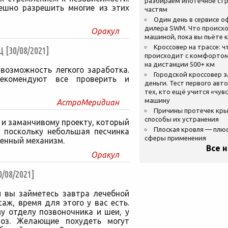
разбираем ипотечное стр
ешно разрешить многие из этих
частям
Один день в сервисе 
дилера SWM. Что происхо
Оракул
машиной, пока вы пьёте 
Кроссовер на трассе: ч
30/08/2021]
происходит с комфортом
на дистанции 500+ км
возможность легкого заработка.
Городской кроссовер 
екомендуют все проверить и
деньги. Тест первого авт
тех, кто ещё учится «чув
машину
АстроМеридиан
Причины протечек кр
способы их устранения
 и заманчивому проекту, который
Плоская кровля — плю
, поскольку небольшая песчинка
сферы применения
енный механизм.
Все 
Оракул
08/2021]
и вы займетесь завтра лечебной
аж, время для этого у вас есть.
у отделу позвоночника и шеи, у
роз. Желающие похудеть могут