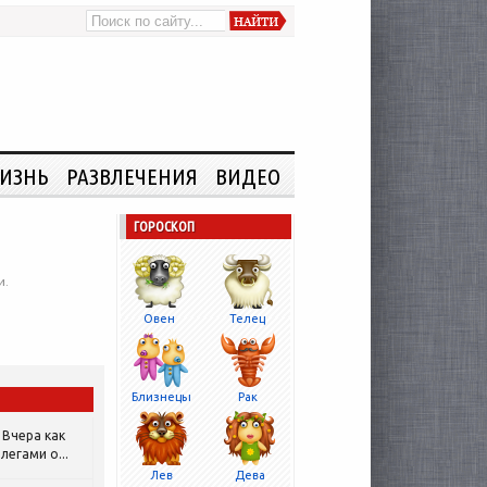
ИЗНЬ
РАЗВЛЕЧЕНИЯ
ВИДЕО
ГОРОСКОП
и.
Овен
Телец
Близнецы
Рак
Вчера как
легами о...
Лев
Дева