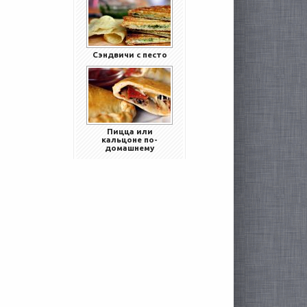
Сэндвичи с песто
Пицца или
кальцоне по-
домашнему