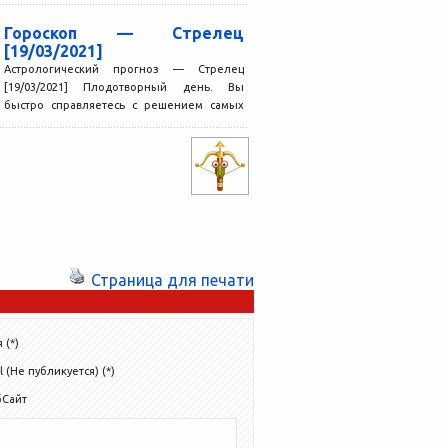
Гороскоп — Стрелец
[19/03/2021]
Астрологический прогноз — Стрелец
[19/03/2021] Плодотворный день. Вы
быстро справляетесь с решением самых
разных вопросов, в том числе очень
сложных....
Страница для печати
 (*)
l (Не публикуется) (*)
бСайт