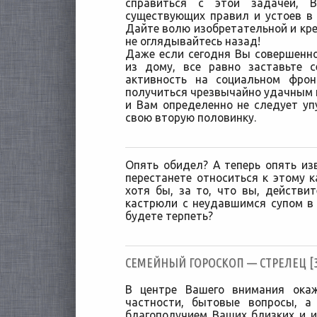
справиться с этой задачей, 
существующих правил и устоев в
Дайте волю изобретательной и кре
не оглядывайтесь назад!
Даже если сегодня Вы совершенн
из дому, все равно заставьте 
активность на социальном фро
получиться чрезвычайно удачным 
и Вам определенно не следует уп
свою вторую половинку.
Опять обидел? А теперь опять из
перестанете относиться к этому к
хотя бы, за то, что вы, действит
кастрюли с неудавшимся супом в 
будете терпеть?
CЕМЕЙНЫЙ ГОРОСКОП — СТРЕЛЕЦ [30
В центре Вашего внимания ока
частности, бытовые вопросы, а
благополучием Ваших близких и и