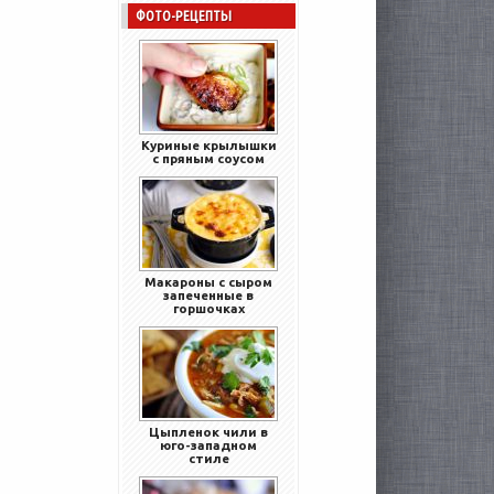
ФОТО-РЕЦЕПТЫ
Куриные крылышки
с пряным соусом
Макароны с сыром
запеченные в
горшочках
Цыпленок чили в
юго-западном
стиле