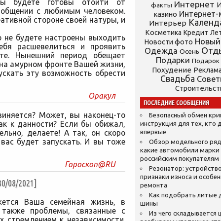
Вы будете готовы отойти от
Интернет
И
факты
 общении с любимым человеком.
Интернет-
казино
ативной стороне своей натуры, и
Календ
Интерьер
Косметика
Кредит
Ле
о не будете настроены выходить
Новый
Новости фото
себя расшевелиться и проявить
Отд
Одежда
Осень
нте. Нынешний период обещает
Подарки
Подарок
на амурном фронте Вашей жизни,
Похудение
Реклам
ускать эту возможность обрести
Свадьба
Сове
Строительст
Оракул
ПОСЛЕДНИЕ СООБЩЕНИЯ
виняется? Может, вы наконец-то
Безопасный обмен кр
ак к данности? Если бы обижал,
инструкция для тех, кто 
ельно, делаете! А так, он скоро
впервые
вас будет запускать. И вы тоже
Обзор модельного ряд
какие автомобили марки
российским покупателям
Гороскоп@RU
Резонатор: устройство
признаки износа и особе
/08/2021]
ремонта
Как подобрать литые 
жется Ваша семейная жизнь, в
шины
 также проблемы, связанные с
Из чего складывается ц
х стремлением к независимости.