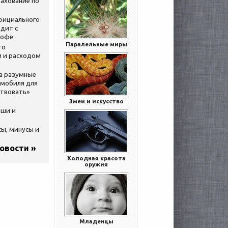
ахование по
официального
дит с
кофе
Паралельные миры
то
 и расходом
за разумные
омобиля для
ствовать»
Змеи и искусство
ыши и
сы, минусы и
новости »
Холодная красота
оружия
Младенцы