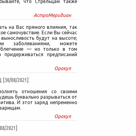
абывайте, что Стрельцам также
АстроМеридиан
ть на Вас прямого влияния, так
ое самочувствие. Если Вы сейчас
 выносливость будут на высоте;
ми заболеваниями, можете
облегчение — но только в том
но придерживаться предписаний
Оракул
30/08/2021]
полнять отношения со своими
удешь буквально разрываться от
итива. И этот заряд непременно
оварищам.
Оракул
8/2021]