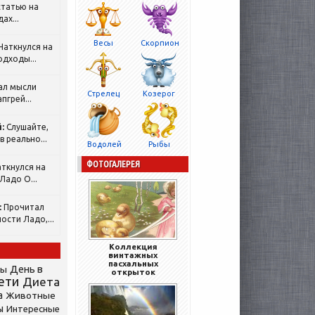
татью на
ах...
Весы
Скорпион
Наткнулся на
одходы...
ал мысли
Стрелец
Козерог
пгрей...
:
Слушайте,
 реально...
Водолей
Рыбы
ФОТОГАЛЕРЕЯ
ткнулся на
Ладо О...
:
Прочитал
ости Ладо,...
Коллекция
винтажных
пасхальных
День в
сы
открыток
ети
Диета
а
Животные
ы
Интересные