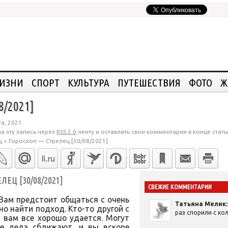
ЖИЗНИ
СПОРТ
КУЛЬТУРА
ПУТЕШЕСТВИЯ
ФОТО
Ж
8/2021]
а, 2021.
а эту запись через
RSS 2.0
ленту и оставлять свои комментарии в конце стать
ц
>
Гороскоп — Стрелец [30/08/2021]
ЕЦ [30/08/2021]
СВЕЖИЕ КОММЕНТАРИИ
Вам предстоит общаться с очень
Татьяна Мелик:
о найти подход. Кто-то другой с
раз спорили с кол
 вам все хорошо удается. Могут
ие дела сближают, и вы вскоре