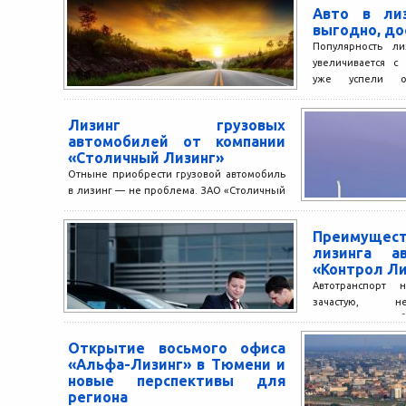
Авто в ли
выгодно, до
Популярность ли
увеличивается с
уже успели оц
использования д
готовы рекомендов
Лизинг грузовых
автомобилей от компании
«Столичный Лизинг»
Отныне приобрести грузовой автомобиль
в лизинг — не проблема. ЗАО «Столичный
Лизинг» предлагает своим клиентам
отличную современную технику,
Преимуще
благодаря которой...
лизинга а
«Контрол Ли
Автотранспорт 
зачастую, н
относительно не
покупают ав
Открытие восьмого офиса
руководитель мог п
«Альфа-Лизинг» в Тюмени и
новые перспективы для
региона