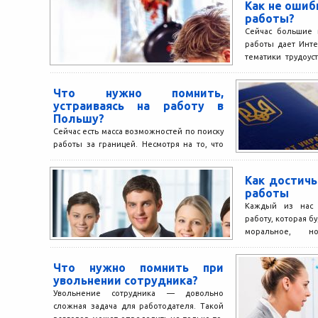
Как не ошиб
работы?
Сейчас большие 
работы дает Инте
тематики трудоус
сети, существенн
работы....
Что нужно помнить,
устраиваясь на работу в
Польшу?
Сейчас есть масса возможностей по поиску
работы за границей. Несмотря на то, что
многие воспринимают эту возможность не
очень хорошо,...
Как достичь
работы
Каждый из нас 
работу, которая б
моральное, н
удовлетворение. Д
Что нужно помнить при
увольнении сотрудника?
Увольнение сотрудника — довольно
сложная задача для работодателя. Такой