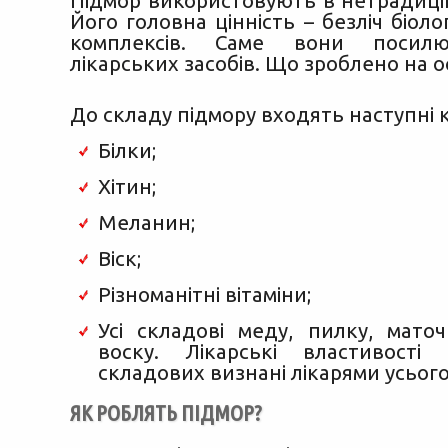
Підмор використовують в нетрадиці
Його головна цінність – безліч біоло
комплексів. Саме вони посил
лікарських засобів. Що зроблено на о
До складу підмору входять наступні
Білки;
Хітин;
Меланин;
Віск;
Різноманітні вітаміни;
Усі складові меду, пилку, мато
воску. Лікарські властивості ц
складових визнані лікарями усього 
ЯК РОБЛЯТЬ ПІДМОР?