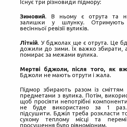
Існує три різновиди підмору:
Зимовий
. В ньому є отрута та н
залишки у шлунку. Отримують 
весінньої ревізії вуликів.
Літній
. У бджолах ще є отрута. Це б
дожили до зими. Їх важко збирати, 
помирає за межами вулика.
Мертві бджоли, після того, як в
Бджоли не мають отрути і жала.
Підмор збирають разом із сміттям 
предметами з вулика. Потім, викори
щоб просіяти непотрібні компонент
не буде використано за 1 раз
підсушити. Бджіл треба розкласти 
сухому теплому місці та перем
просушення було рівномірним.