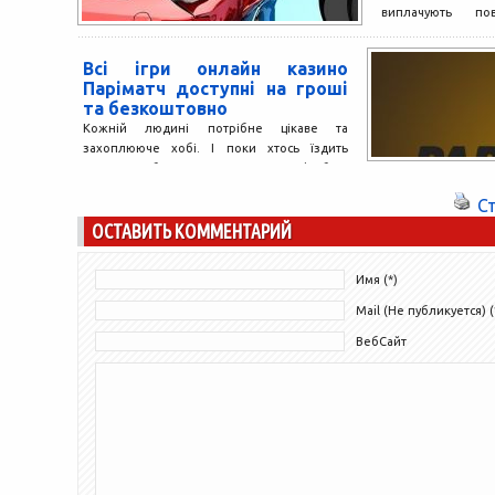
виплачують по
ігнорувати...
Всі ігри онлайн казино
Паріматч доступні на гроші
та безкоштовно
Кожній людині потрібне цікаве та
захоплююче хобі. І поки хтось їздить
ловити рибу, а хтось дивиться футбол,
гемблери витрачають вільний...
С
ОСТАВИТЬ КОММЕНТАРИЙ
Имя (*)
Mail (Не публикуется) (
ВебСайт