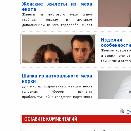
Женские жилеты из меха
енота
Жилеты из енотового меха станут
удобным, теплым и стильным
дополнением вашего гардероба. Жилет
можно носить и зимой и осенью. Где...
Издели
особенност
Женская красота 
и зависит оно от
том числе и от того
Шапка из натурального меха
норки
Для многих современных женщин носка
головных уборов является
проблематичной в следствии портящихся
причесок и наэлектризованности волос.
Но в зимний период...
С
ОСТАВИТЬ КОММЕНТАРИЙ