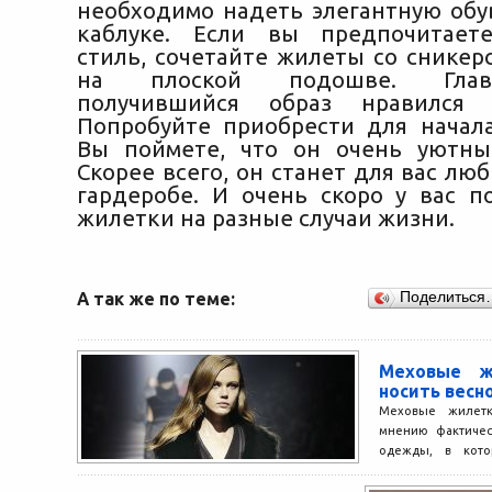
необходимо надеть элегантную обу
каблуке. Если вы предпочитает
стиль, сочетайте жилеты со сникер
на плоской подошве. Глав
получившийся образ нравился 
Попробуйте приобрести для начал
Вы поймете, что он очень уютны
Скорее всего, он станет для вас л
гардеробе. И очень скоро у вас п
жилетки на разные случаи жизни.
А так же по теме:
Поделиться
Меховые ж
носить весн
Меховые жилетк
мнению фактичес
одежды, в кото
окружающих не т
холодов,...