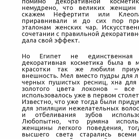
помимо декоративной космети
немудрено, что великих женщин 
скажем Нефертити или Клеопа
приравнивали и до сих пор пр
эталонам женских чар. Искусствен
сочетании с правильной декоративн
дала свой эффект.
Но Египет не единственная 
декоративная косметика была в 
красотки так же любили приук
внешность. Мел вместо пудры для л
черных пушистых ресниц, хна для
золотого цвета локонов – все
использовалось уже в первом столе
Известно, что уже тогда были прид
для эпиляции нежелательных волос,
и отбеливания зубов использо
Любопытно, что румяна исполь
женщины легкого поведения, то
высшего света старались всем