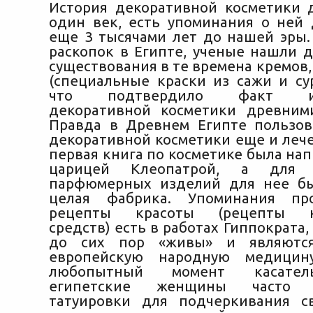
История декоративной косметики 
один век, есть упоминания о ней
еще 3 тысячами лет до нашей эры. 
раскопок в Египте, ученые нашли д
существования в те времена кремов,
(специальные краски из сажи и
су
что подтвердило факт исп
декоративной косметики древним
Правда в Древнем Египте пользо
декоративной косметики еще и лече
первая книга по косметике была на
царицей Клеопатрой, а для п
парфюмерных изделий для нее бы
целая фабрика. Упоминания пр
рецепты красоты (рецепты ко
средств) есть в работах Гиппократа,
до сих пор «живы» и являютс
европейскую народную медицин
любопытный момент касател
египетские женщины часто и
татуировки для подчеркивания с