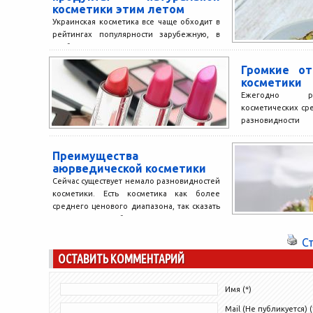
косметики этим летом
Украинская косметика все чаще обходит в
рейтингах популярности зарубежную, в
особенности это касается органического
ее сегмента. Так, продукция компании
Громкие о
Vigor...
косметики
Ежегодно ра
косметических ср
разновидно
представленные
профессионально
Преимущества
http://www.mthj.ru
аюрведической косметики
Сейчас существует немало разновидностей
косметики. Есть косметика как более
среднего ценового диапазона, так сказать
«для всех», так и более дорогая,...
С
ОСТАВИТЬ КОММЕНТАРИЙ
Имя (*)
Mail (Не публикуется) (