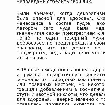
неправдами отбелить свой лик.
Были времена, когда декоративн
была опасной для здоровья. Ск
Ренессанса в состав пудры вх
Автором сего чуда была мад
знаменитая своим пристрастием к я
погиб не один неверный мужчи
добросовестно предупреждала свои
опасности, что не делало ее 
популярным, ведь ради цели мног
идти на риск.
В 18 веке в моде опять вошел здор
и румяна, декоративную космет
основном из природных компоненто
или травяных настоек, но некот
грешили добавлением в косметиче
ртути и азотной кислоты, что дела
для здоровья. Наверно именно с т
появилась поговорка «красота тр