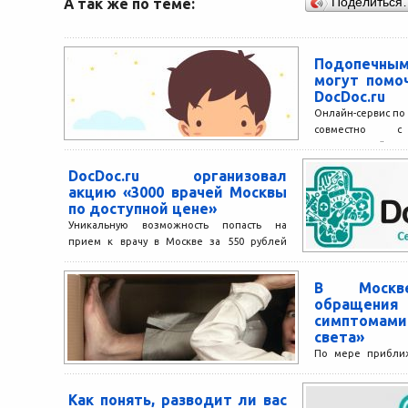
А так же по теме:
Поделиться
Подопечны
могут помо
DocDoc.ru
Онлайн-сервис по 
совместно с 
организацией «Р
по сбору средст
DocDoc.ru организовал
детей. Помочь...
акцию «3000 врачей Москвы
по доступной цене»
Уникальную возможность попасть на
прием к врачу в Москве за 550 рублей
предоставляет своим пользователям
сервис по поиску врачей DocDoc.ru....
В Москве
обращения
симптомами
света»
По мере приближ
года – даты, кото
пророчествами о 
Как понять, разводит ли вас
индейцев...