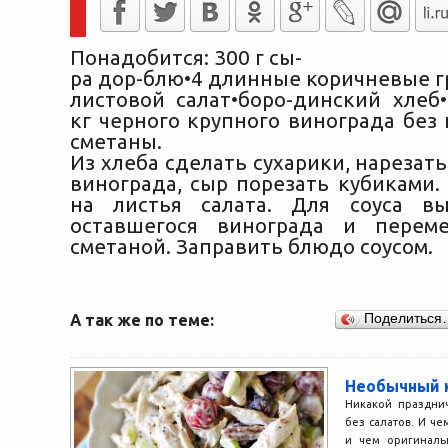
Понадобится: 300 г сы-
ра дор-блю•4 длинные коричневые г
листовой салат•боро-динский хлеб•
кг черного крупного винограда без 
сметаны.
Из хлеба сделать сухарики, нарезать
винограда, сыр порезать кубиками.
на листья салата. Для соуса в
оставшегося винограда и перем
сметаной. Заправить блюдо соусом.
А так же по теме:
Поделиться
Необычный 
Никакой праздни
без салатов. И че
и чем оригиналь