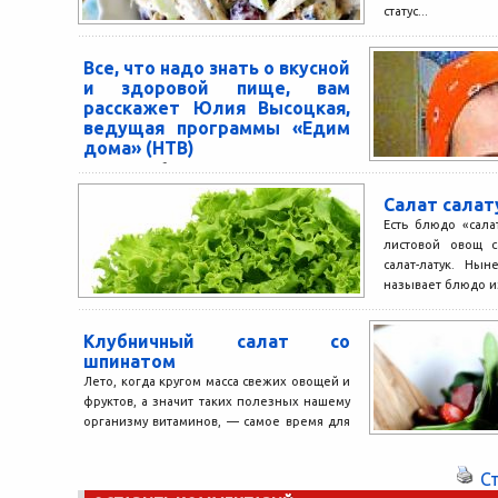
статус...
Все, что надо знать о вкусной
и здоровой пище, вам
расскажет Юлия Высоцкая,
ведущая программы «Едим
дома» (НТВ)
Вам понадобится: на 1,5 кг свинины – 1
стакан кипятка, 0,5 стакана мадеры, 0,5
Салат салат
стакана 3%-ного уксуса, соль, перец,
Есть блюдо «салат
лавровый...
листовой овощ с
салат-латук. Ны
называет блюдо из
Клубничный салат со
шпинатом
Лето, когда кругом масса свежих овощей и
фруктов, а значит таких полезных нашему
организму витаминов, — самое время для
экспериментов....
С