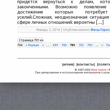
придется вернуться к делам, кото
законченными. Возможно появление
достижение которых потребует
усилий.Сложная, неоднозначная ситуация
сфере личных отношений: вероятны […]
Январь 2, 2016 | Опубликованно
Весы
,
Горос
Страница 701 из
704
« Первая
«
...
699
700
701
702
703
...
»
По
[
АРХИВ
]
[
КОНТАКТЫ
]
[
ПОЛИТ
© 2007-2026
Моя газета
• 
При цитировании и использовании материалов ссылка,