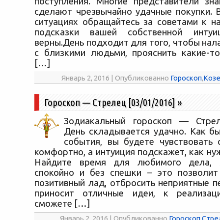
поступления. Многие представители зн
сделают чрезвычайно удачные покупки. 
ситуациях обращайтесь за советами к 
подсказки вашей собственной интуи
верны.День подходит для того, чтобы на
с близкими людьми, прояснить какие-т
[…]
Январь 2, 2016 | Опубликованно
Гороскоп
,
Козе
Гороскоп — Стрелец [03/01/2016]
»
Зодиакальный гороскоп — Стреле
День складывается удачно. Как бы
события, вы будете чувствовать 
комфортно, а интуиция подскажет, как ну
Найдите время для любимого дела, 
спокойно и без спешки – это позволит
позитивный лад, отбросить неприятные п
приносит отличные идеи, к реализа
сможете […]
Январь 2, 2016 | Опубликованно
Гороскоп
,
Стре