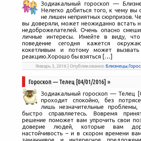
Зодиакальный гороскоп — Близне
Нелегко добиться того, к чему вы 
не лишен неприятных сюрпризов. Ч
вы доверяли, может неожиданно встать н
недоброжелателей. Очень опасно смеши
личные интересы. Имейте в виду, чт
поведение сегодня кажется окружа
кокетливым и потому может вызвать
реакцию.Хорошо бы взяться […]
Январь 3, 2016 | Опубликованно
Близнецы
,
Горос
Гороскоп — Телец [04/01/2016]
»
Зодиакальный гороскоп — Телец [0
проходит спокойно, без потрясе
лишь незначительные проблемы,
быстро справляетесь. Вовремя приня
решение поможет вам упрочить свои поз
доверие людей, которые вам дор
настойчивость – и в скором времени ва
заманчивое и интересное предложени