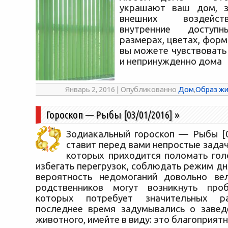
украшают ваш ​​дом, 
внешних воздейс
внутренние досту
размерах, цветах, форма
вы можете чувствовать
и непринужденно дома
Январь 2, 2016 | Опубликованно
Дом
,
Образ жи
Гороскоп — Рыбы [03/01/2016]
»
Зодиакальный гороскоп — Рыбы [0
ставит перед вами непростые зада
которых приходится поломать гол
избегать перегрузок, соблюдать режим дн
вероятность недомоганий довольно вел
родственников могут возникнуть про
которых потребует значительных ра
последнее время задумывались о завед
животного, имейте в виду: это благоприят