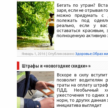
Бегать по утрам? Вста
заря, если не отрывая г
можно придумать с 
полежать под одея
реально, если у ва
оставаться красивым, 
полноценную активную 
Январь 1, 2016 | Опубликованно
Здоровье
,
Образ жи
Штрафы и «новогодние скидки»
»
Вскоре в силу вступит
позволит водителям р
траты на оплату штраф
ПДД. Необычный 
ужесточения то одних 
норм, то других данная
инициатива выглядит