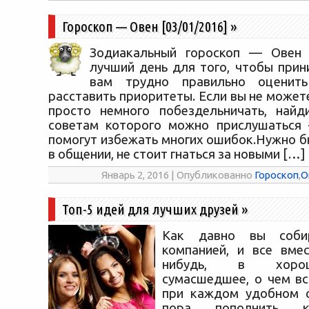
Гороскоп — Овен [03/01/2016]
»
Зодиакальный гороскоп — Овен [
лучший день для того, чтобы прин
вам трудно правильно оценит
расставить приоритеты. Если вы не может
просто немного побездельничать, найд
советам которого можно прислушаться 
помогут избежать многих ошибок.Нужно б
в общении, не стоит гнаться за новыми […]
Январь 2, 2016 | Опубликованно
Гороскоп
,
О
Топ-5 идей для лучших друзей
»
Как давно вы соби
компанией, и все вме
нибудь, в хоро
сумасшедшее, о чем в
при каждом удобном с
пора пополнить к