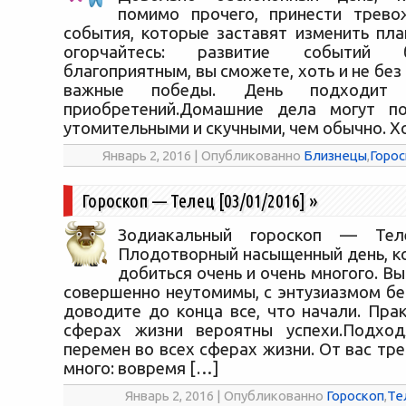
помимо прочего, принести трево
события, которые заставят изменить пла
огорчайтесь: развитие событий 
благоприятным, вы сможете, хоть и не без
важные победы. День подходит
приобретений.Домашние дела могут по
утомительными и скучными, чем обычно. Х
Январь 2, 2016 | Опубликованно
Близнецы
,
Горос
Гороскоп — Телец [03/01/2016]
»
Зодиакальный гороскоп — Теле
Плодотворный насыщенный день, к
добиться очень и очень многого. Вы
совершенно неутомимы, с энтузиазмом бе
доводите до конца все, что начали. Пра
сферах жизни вероятны успехи.Подхо
перемен во всех сферах жизни. От вас тре
много: вовремя […]
Январь 2, 2016 | Опубликованно
Гороскоп
,
Те