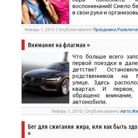
воспоминаний! Смело б
в свои руки и организов
Январь 1, 2016 | Опубликованно
Праздники
,
Развлече
Внимание на флагман
»
Что больше всего зап
первой поездки в дал
детстве? Останови
родственников на М
улице. Здесь располо
квартал. И первое
обращено внимание,
автомобили.
Январь 1, 2016 | Опубликованно
Авто
,
Жи
Бег для сжигания жира, или как быть зд
»