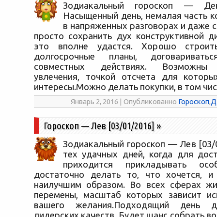
Зодиакальный гороскоп — Дева
Насыщенный день, немалая часть к
в напряженных разговорах и даже с
просто сохранить дух конструктивной ди
это вполне удастся. Хорошо строит
долгосрочные планы, договариват
совместных действиях. Возможны 
увлечения, точкой отсчета для которы
интересы.Можно делать покупки, в том чи
Январь 2, 2016 | Опубликованно
Гороскоп
,
Д
Гороскоп — Лев [03/01/2016]
»
Зодиакальный гороскоп — Лев [03/
тех удачных дней, когда для дос
приходится прикладывать особ
достаточно делать то, что хочется, и
наилучшим образом. Во всех сферах жи
перемены, масштаб которых зависит ис
вашего желания.Подходящий день д
лидерских качеств. Будет шанс собрать во