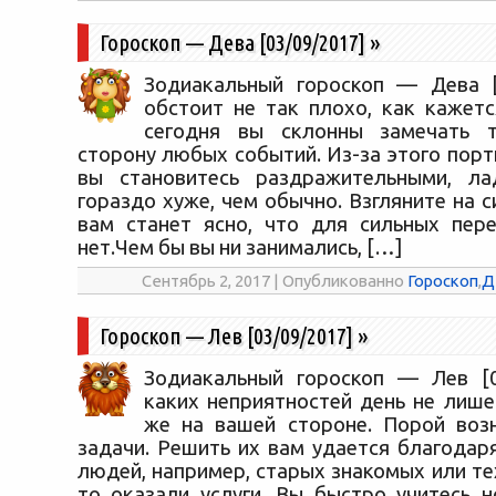
Гороскоп — Дева [03/09/2017]
»
Зодиакальный гороскоп — Дева [
обстоит не так плохо, как кажетс
сегодня вы склонны замечать 
сторону любых событий. Из-за этого порт
вы становитесь раздражительными, л
гораздо хуже, чем обычно. Взгляните на с
вам станет ясно, что для сильных пер
нет.Чем бы вы ни занимались, […]
Сентябрь 2, 2017 | Опубликованно
Гороскоп
,
Д
Гороскоп — Лев [03/09/2017]
»
Зодиакальный гороскоп — Лев [0
каких неприятностей день не лише
же на вашей стороне. Порой воз
задачи. Решить их вам удается благодар
людей, например, старых знакомых или тех
то оказали услуги. Вы быстро учитесь н