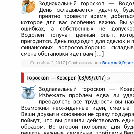
Зодиакальный гороскоп — Водоле
День складывается удачно, буд
приятно провести время, добиться
которое для вас особенно важно. Вы у
ошибках, а собственных не допуска
Водолеи получат ценный опыт, кото
пригодится. День подходит для сделок и 
финансовых вопросов.Хорошо складыв
смена обстановки идет вам […]
Сентябрь 2, 2017 | Опубликованно
Водолей
,
Горос
Гороскоп — Козерог [03/09/2017]
»
Зодиакальный гороскоп — Козеро
Избежать проблем едва ли удас
преодолеть все трудности вы нав
Возможны неожиданные идеи, смелые и
Ваши друзья и союзники не сразу поддерж
поймут, что вы решили действовать еди
образом. Во второй половине дня буд
решить важные семейные проблемы.Вер