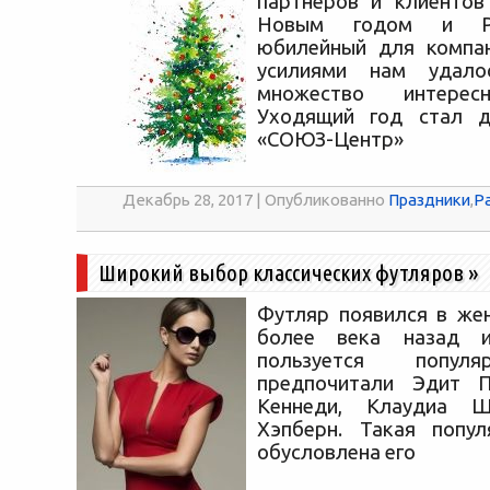
партнеров и клиентов
Новым годом и Р
юбилейный для компа
усилиями нам удало
множество интерес
Уходящий год стал
«СОЮЗ-Центр»
Декабрь 28, 2017 | Опубликованно
Праздники
,
Р
Широкий выбор классических футляров
»
Футляр появился в же
более века назад 
пользуется популя
предпочитали Эдит 
Кеннеди, Клаудиа 
Хэпберн. Такая попул
обусловлена его