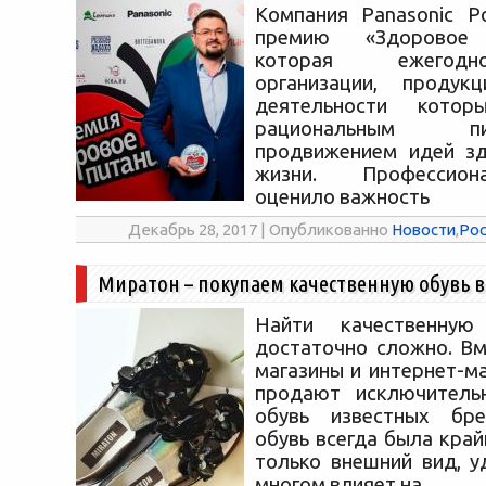
Компания Panasonic Р
премию «Здоровое п
которая ежегод
организации, проду
деятельности кото
рациональным 
продвижением идей зд
жизни. Профессио
оценило важность
Декабрь 28, 2017 | Опубликованно
Новости
,
Рос
Миратон – покупаем качественную обувь в
Найти качественную
достаточно сложно. Вм
магазины и интернет-м
продают исключитель
обувь известных бр
обувь всегда была край
только внешний вид, у
многом влияет на