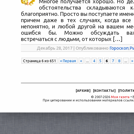
Многое получается хорошо. Но дел
обстоятельства складываются к
благоприятно. Просто вы поступаете именно
причем даже в тех случаях, когда все
непонятно, и любой другой на вашем ме
ошибся бы. Можно обсуждать важ
встречаться с людьми, от которых […]
Декабрь 28, 2017 | Опубликованно
Гороскоп
,
Р
Страница 6 из 651
« Первая
«
...
4
5
6
7
8
...
»
[
АРХИВ
]
[
КОНТАКТЫ
]
[
ПОЛИТ
© 2007-2026
Моя газета
• 
При цитировании и использовании материалов ссылка,