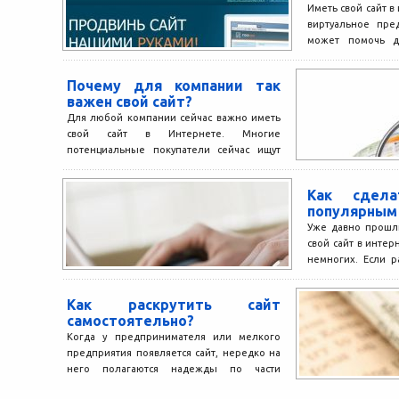
Иметь свой сайт в
виртуальное пред
может помочь д
компании и ее услу
Почему для компании так
важен свой сайт?
Для любой компании сейчас важно иметь
свой сайт в Интернете. Многие
потенциальные покупатели сейчас ищут
товары и услуги в первую...
Как сдела
популярным
Уже давно прошл
свой сайт в инте
немногих. Если р
как правило,...
Как раскрутить сайт
самостоятельно?
Когда у предпринимателя или мелкого
предприятия появляется сайт, нередко на
него полагаются надежды по части
привлечения клиентов. А учитывая