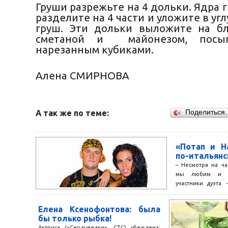
Груши разрежьте на 4 дольки. Ядра 
разделите на 4 части и уложите в уг
груш. Эти дольки выложите на б
сметаной и майонезом, посып
нарезанным кубиками.
Алена СМИРНОВА
А так же по теме:
Поделиться
«Потап и Н
по-итальянс
– Несмотря на ча
мы любим и у
участники дуэта.
Италии...
Елена Ксенофонтова: была
бы только рыбка!
Актриса («Сердцеедки», СТС) убеждена: