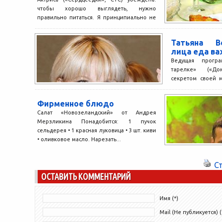
чтобы хорошо выглядеть, нужно
правильно питаться. Я принципиально не
ношу меха, кожу и не ем мяса,...
Татьяна В
лица еда ва
Ведущая прог
тарелке» («До
секретом своей 
назад отказалась от
Фирменное блюдо
Салат «Новозеландский» от Андрея
Мерзликина Понадобится: 1 пучок
сельдерея • 1 красная луковица • 3 шт. киви
• оливковое масло. Нарезать...
С
ОСТАВИТЬ КОММЕНТАРИЙ
Имя (*)
Mail (Не публикуется) (