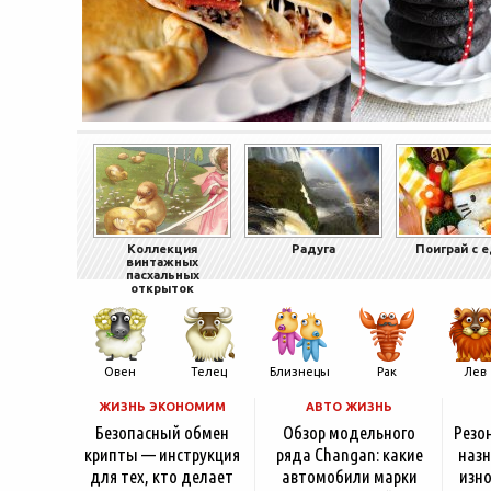
Коллекция
Радуга
Поиграй с 
винтажных
пасхальных
открыток
Овен
Телец
Близнецы
Рак
Лев
ЖИЗНЬ ЭКОНОМИМ
АВТО ЖИЗНЬ
Безопасный обмен
Обзор модельного
Резо
крипты — инструкция
ряда Changan: какие
назн
для тех, кто делает
автомобили марки
изно