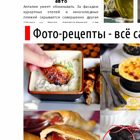
авто
Анталия умеет обманывать. За фасадом
курортных отелей и многолюдных
пляжей скрывается совершенно другая
страна — дикая, первозданная, где
Фото-рецепты - всё 
древние руины дремлют в тени кедров, а
горные дороги ведут к местам, о которых
не расскажет ни один автобусный гид....