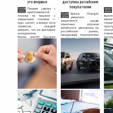
это впервые
доступны российским
покупателям
Первая сделка с
03/08
29/07
2026
2026
криптовалютой
Бренд Changan
01/08
похожа на прыжок с
выхл
2026
уверенно
закрытыми глазами —
явля
закрепился среди
курс скачет, а вокруг куча
глуш
заметных игроков
сервисов, каждый
прост
китайского автопрома на
уверяет, что он выгоднее
спо
российском рынке,
конкурентов.
повл
предложив покупателям
Рынок растёт быстрее
экспл
сочетание современного
привычек грамотного
и пр
дизайна, богатой
поведения на нём.
выхло
комплектации и разумной
Петербургские
Для
цены. История компании
криптообменники,
резон
насчитывает несколько
московские
десятилетий