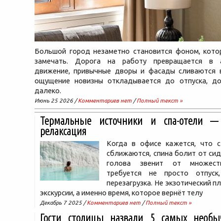
Большой город незаметно становится фоном, кото
замечать. Дорога на работу превращается в а
движение, привычные дворы и фасады сливаются в
ощущение новизны откладывается до отпуска, д
далеко.
Июнь 25 2026 /
Комментариев нет
/
Полный текст »
Термальные источники и спа-отели —
релаксация
Когда в офисе кажется, что 
сближаются, спина болит от сиде
голова звенит от множест
требуется не просто отпуск
перезагрузка. Не экзотический п
экскурсии, а именно время, которое вернёт телу
Декабрь 7 2025 /
Комментариев нет
/
Полный текст »
Гости столицы назвали 5 самых необы