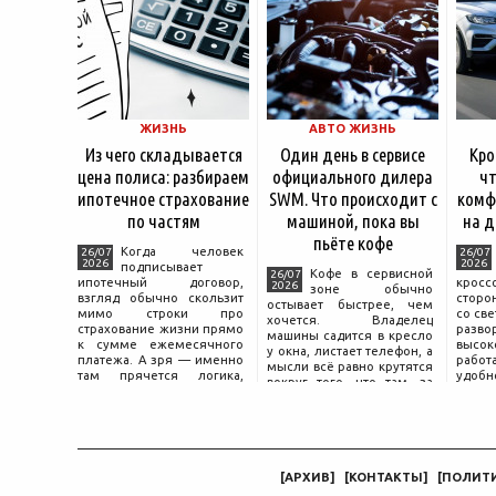
ЖИЗНЬ
АВТО ЖИЗНЬ
Из чего складывается
Один день в сервисе
Кро
цена полиса: разбираем
официального дилера
чт
ипотечное страхование
SWM. Что происходит с
комф
по частям
машиной, пока вы
на д
пьёте кофе
Когда человек
26/07
26/07
2026
2026
подписывает
Кофе в сервисной
26/07
ипотечный договор,
крос
2026
зоне обычно
взгляд обычно скользит
сторо
остывает быстрее, чем
мимо строки про
со св
хочется. Владелец
страхование жизни прямо
разво
машины садится в кресло
к сумме ежемесячного
высок
у окна, листает телефон, а
платежа. А зря — именно
работ
мысли всё равно крутятся
там прячется логика,
удобн
вокруг того, что там, за
объясняющая, почему у
маши
дверью с надписью
соседа по подъезду взнос
трасс
«Только для персонала».
за полис вдвое ниже при
что п
Это естественная реакция
том же кредите.
— отдать ключи от
машины
[
АРХИВ
]
[
КОНТАКТЫ
]
[
ПОЛИТ