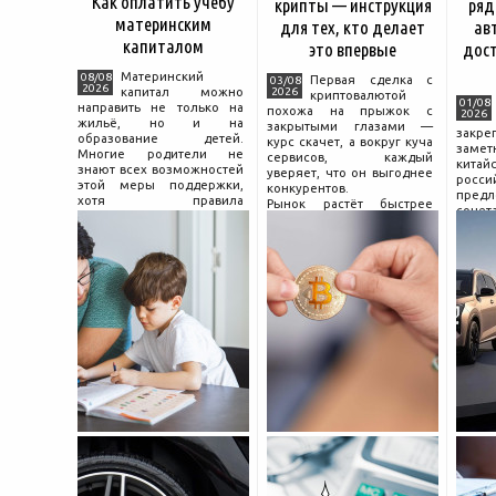
Как оплатить учёбу
крипты — инструкция
ряд
материнским
для тех, кто делает
ав
капиталом
это впервые
дос
Материнский
08/08
Первая сделка с
03/08
2026
капитал можно
2026
криптовалютой
01/08
направить не только на
похожа на прыжок с
2026
жильё, но и на
закрытыми глазами —
зак
образование детей.
курс скачет, а вокруг куча
зам
Многие родители не
сервисов, каждый
китай
знают всех возможностей
уверяет, что он выгоднее
росс
этой меры поддержки,
конкурентов.
предл
хотя правила
Рынок растёт быстрее
сочет
использования средств на
привычек грамотного
диз
учёбу довольно понятны,
поведения на нём.
компл
если разобраться в них
Петербургские
цены.
заранее и подготовить
криптообменники,
насчи
московские
десят