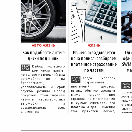
АВТО ЖИЗНЬ
ЖИЗНЬ
Как подобрать литые
Из чего складывается
Оди
диски под шины
цена полиса: разбираем
офиц
ипотечное страхование
SWM.
Выбор колесного
28/07
по частям
ма
2026
комплекта влияет
не только на внешний вид
Когда человек
26/07
автомобиля, но и на
2026
подписывает
безопасность,
26/07
ипотечный договор,
управляемость и срок
2026
взгляд обычно скользит
службы резины. Перед
остыв
мимо строки про
покупкой стоит заранее
хоче
страхование жизни прямо
изучить характеристики
машин
к сумме ежемесячного
автомобиля и
у окна
платежа. А зря — именно
совместимость всех
мысли
там прячется логика,
элементов.
вокру
объясняющая, почему у
двер
соседа по подъезду взнос
«Толь
за полис вдвое ниже при
Это е
том же кредите.
— от