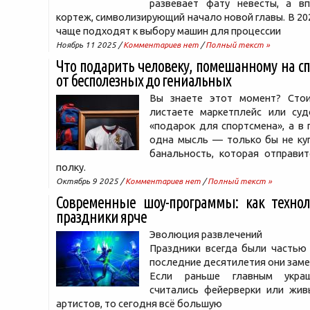
развевает фату невесты, а в
кортеж, символизирующий начало новой главы. В 202
чаще подходят к выбору машин для процессии
Ноябрь 11 2025 /
Комментариев нет
/
Полный текст »
Что подарить человеку, помешанному на сп
от бесполезных до гениальных
Вы знаете этот момент? Стои
листаете маркетплейс или суд
«подарок для спортсмена», а в 
одна мысль — только бы не ку
банальность, которая отправит
полку.
Октябрь 9 2025 /
Комментариев нет
/
Полный текст »
Современные шоу-программы: как техно
праздники ярче
Эволюция развлечений
Праздники всегда были частью 
последние десятилетия они заме
Если раньше главным укра
считались фейерверки или жив
артистов, то сегодня всё большую