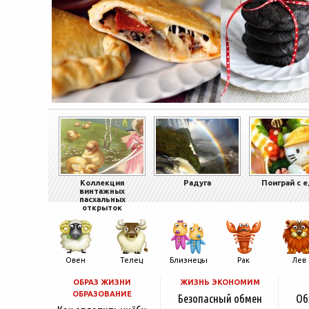
Коллекция
Радуга
Поиграй с 
винтажных
пасхальных
открыток
Овен
Телец
Близнецы
Рак
Лев
ОБРАЗ ЖИЗНИ
ЖИЗНЬ ЭКОНОМИМ
ОБРАЗОВАНИЕ
Безопасный обмен
Об