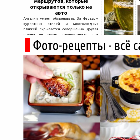
маршрутов, которые
открываются только на
авто
Анталия умеет обманывать. За фасадом
курортных отелей и многолюдных
пляжей скрывается совершенно другая
страна — дикая, первозданная, где
Фото-рецепты - всё 
древние руины дремлют в тени кедров, а
горные дороги ведут к местам, о которых
не расскажет ни один автобусный гид....