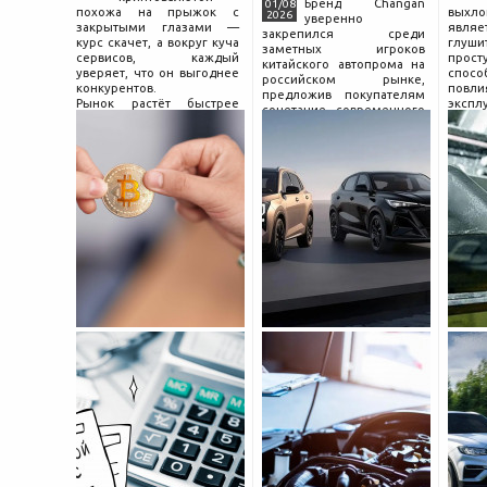
Бренд Changan
01/08
похожа на прыжок с
выхл
2026
уверенно
закрытыми глазами —
явля
закрепился среди
курс скачет, а вокруг куча
глуш
заметных игроков
сервисов, каждый
прост
китайского автопрома на
уверяет, что он выгоднее
спо
российском рынке,
конкурентов.
повл
предложив покупателям
Рынок растёт быстрее
экспл
сочетание современного
привычек грамотного
и пр
дизайна, богатой
поведения на нём.
выхло
комплектации и разумной
Петербургские
Для
цены. История компании
криптообменники,
резон
насчитывает несколько
московские
десятилетий