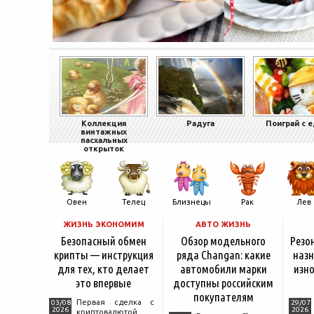
Коллекция
Радуга
Поиграй с 
винтажных
пасхальных
открыток
Овен
Телец
Близнецы
Рак
Лев
ЖИЗНЬ ЭКОНОМИМ
АВТО ЖИЗНЬ
Безопасный обмен
Обзор модельного
Резо
крипты — инструкция
ряда Changan: какие
назн
для тех, кто делает
автомобили марки
изно
это впервые
доступны российским
покупателям
Первая сделка с
03/08
29/07
2026
2026
криптовалютой