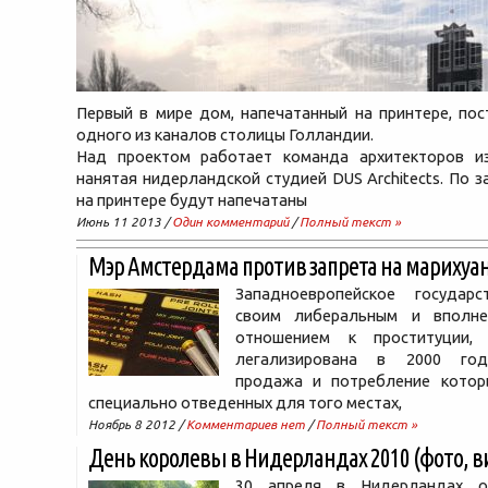
Первый в мире дом, напечатанный на принтере, пос
одного из каналов столицы Голландии.
Над проектом работает команда архитекторов из
нанятая нидерландской студией DUS Architects. По з
на принтере будут напечатаны
Июнь 11 2013 /
Один комментарий
/
Полный текст »
Мэр Амстердама против запрета на марихуа
Западноевропейское государс
своим либеральным и вполне
отношением к проституции,
легализирована в 2000 году
продажа и потребление кото
специально отведенных для того местах,
Ноябрь 8 2012 /
Комментариев нет
/
Полный текст »
День королевы в Нидерландах 2010 (фото, в
30 апреля в Нидерландах 