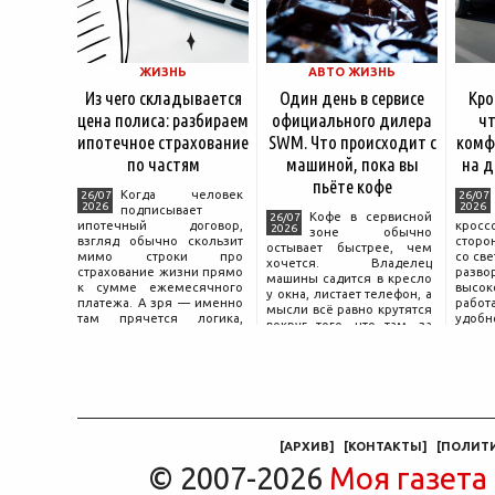
ЖИЗНЬ
АВТО ЖИЗНЬ
Из чего складывается
Один день в сервисе
Кро
цена полиса: разбираем
официального дилера
чт
ипотечное страхование
SWM. Что происходит с
комф
по частям
машиной, пока вы
на д
пьёте кофе
Когда человек
26/07
26/07
2026
2026
подписывает
Кофе в сервисной
26/07
ипотечный договор,
крос
2026
зоне обычно
взгляд обычно скользит
сторо
остывает быстрее, чем
мимо строки про
со св
хочется. Владелец
страхование жизни прямо
разво
машины садится в кресло
к сумме ежемесячного
высок
у окна, листает телефон, а
платежа. А зря — именно
работ
мысли всё равно крутятся
там прячется логика,
удобн
вокруг того, что там, за
объясняющая, почему у
маши
дверью с надписью
соседа по подъезду взнос
трасс
«Только для персонала».
за полис вдвое ниже при
что п
Это естественная реакция
том же кредите.
— отдать ключи от
машины
[
АРХИВ
]
[
КОНТАКТЫ
]
[
ПОЛИТ
© 2007-2026
Моя газета