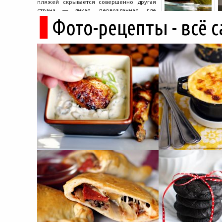
пляжей скрывается совершенно другая
страна — дикая, первозданная, где
Фото-рецепты - всё 
древние руины дремлют в тени кедров, а
горные дороги ведут к местам, о которых
не расскажет ни один автобусный гид....