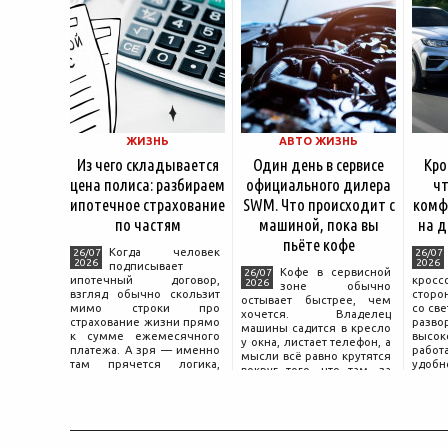
ЖИЗНЬ
АВТО ЖИЗНЬ
Из чего складывается
Один день в сервисе
Кро
цена полиса: разбираем
официального дилера
чт
ипотечное страхование
SWM. Что происходит с
комф
по частям
машиной, пока вы
на д
пьёте кофе
Когда человек
26/07
26/07
2026
2026
подписывает
Кофе в сервисной
26/07
ипотечный договор,
крос
2026
зоне обычно
взгляд обычно скользит
сторо
остывает быстрее, чем
мимо строки про
со св
хочется. Владелец
страхование жизни прямо
разво
машины садится в кресло
к сумме ежемесячного
высок
у окна, листает телефон, а
платежа. А зря — именно
работ
мысли всё равно крутятся
там прячется логика,
удобн
вокруг того, что там, за
объясняющая, почему у
маши
дверью с надписью
соседа по подъезду взнос
трасс
«Только для персонала».
за полис вдвое ниже при
что п
Это естественная реакция
том же кредите.
— отдать ключи от
машины