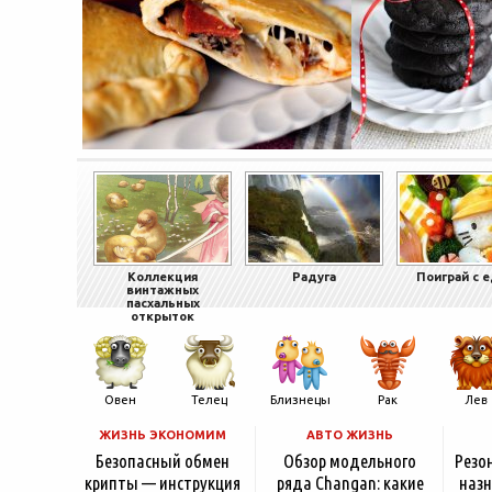
Коллекция
Радуга
Поиграй с 
винтажных
пасхальных
открыток
Овен
Телец
Близнецы
Рак
Лев
ЖИЗНЬ ЭКОНОМИМ
АВТО ЖИЗНЬ
Безопасный обмен
Обзор модельного
Резо
крипты — инструкция
ряда Changan: какие
назн