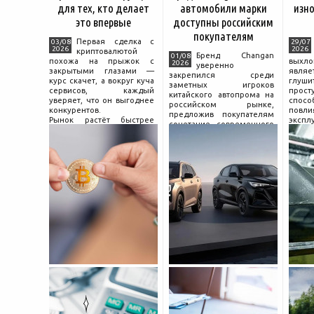
для тех, кто делает
автомобили марки
изно
это впервые
доступны российским
покупателям
Первая сделка с
03/08
29/07
2026
2026
криптовалютой
Бренд Changan
01/08
похожа на прыжок с
выхл
2026
уверенно
закрытыми глазами —
явля
закрепился среди
курс скачет, а вокруг куча
глуш
заметных игроков
сервисов, каждый
прост
китайского автопрома на
уверяет, что он выгоднее
спо
российском рынке,
конкурентов.
повл
предложив покупателям
Рынок растёт быстрее
экспл
сочетание современного
привычек грамотного
и пр
дизайна, богатой
поведения на нём.
выхло
комплектации и разумной
Петербургские
Для
цены. История компании
криптообменники,
резон
насчитывает несколько
московские
десятилетий