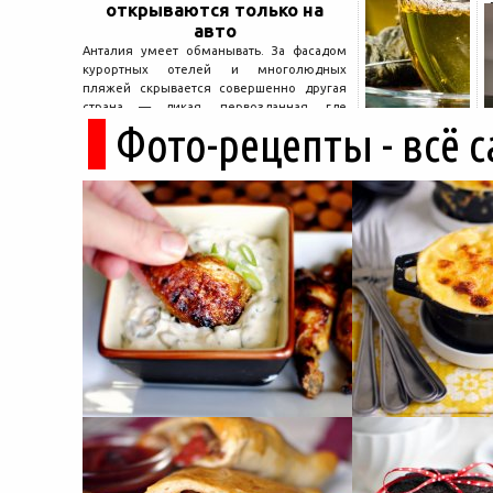
открываются только на
авто
Анталия умеет обманывать. За фасадом
курортных отелей и многолюдных
пляжей скрывается совершенно другая
страна — дикая, первозданная, где
Фото-рецепты - всё 
древние руины дремлют в тени кедров, а
горные дороги ведут к местам, о которых
не расскажет ни один автобусный гид....