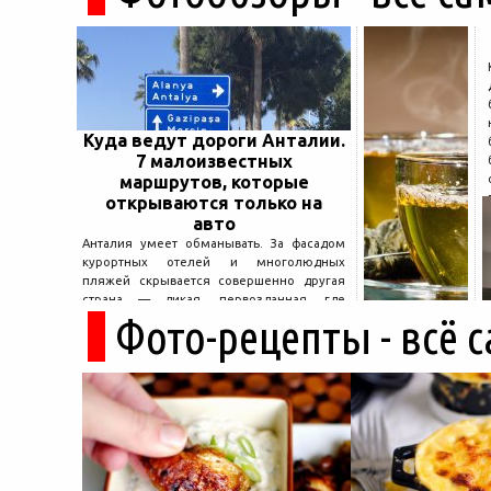
Куда ведут дороги Анталии.
7 малоизвестных
маршрутов, которые
открываются только на
авто
Анталия умеет обманывать. За фасадом
курортных отелей и многолюдных
пляжей скрывается совершенно другая
страна — дикая, первозданная, где
Фото-рецепты - всё 
древние руины дремлют в тени кедров, а
горные дороги ведут к местам, о которых
не расскажет ни один автобусный гид....