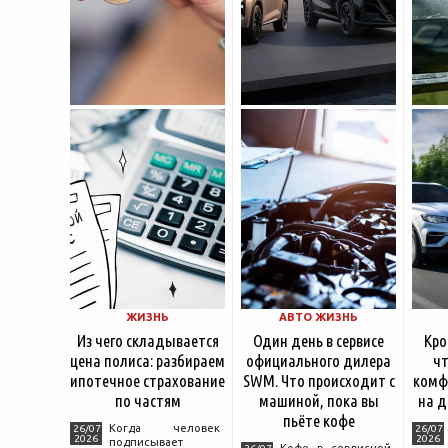
ЖИЗНЬ
АВТО ЖИЗНЬ
Из чего складывается
Один день в сервисе
Кро
цена полиса: разбираем
официального дилера
чт
ипотечное страхование
SWM. Что происходит с
комф
по частям
машиной, пока вы
на д
пьёте кофе
Когда человек
26/07
26/07
2026
2026
подписывает