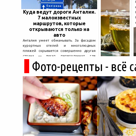
Куда ведут дороги Анталии.
7 малоизвестных
маршрутов, которые
открываются только на
авто
Анталия умеет обманывать. За фасадом
курортных отелей и многолюдных
пляжей скрывается совершенно другая
страна — дикая, первозданная, где
Фото-рецепты - всё 
древние руины дремлют в тени кедров, а
горные дороги ведут к местам, о которых
не расскажет ни один автобусный гид....