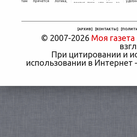
там прячется логика,
удобн
вокруг того, что там, за
объясняющая, почему у
маши
дверью с надписью
соседа по подъезду взнос
трасс
«Только для персонала».
за полис вдвое ниже при
что п
Это естественная реакция
том же кредите.
— отдать ключи от
машины
[
АРХИВ
]
[
КОНТАКТЫ
]
[
ПОЛИТ
© 2007-2026
Моя газета
взгл
При цитировании и и
использовании в Интернет -