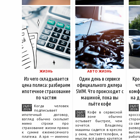
ЖИЗНЬ
АВТО ЖИЗНЬ
Из чего складывается
Один день в сервисе
Кро
цена полиса: разбираем
официального дилера
чт
ипотечное страхование
SWM. Что происходит с
комф
по частям
машиной, пока вы
на д
пьёте кофе
Когда человек
26/07
26/07
2026
2026
подписывает
Кофе в сервисной
26/07
ипотечный договор,
крос
2026
зоне обычно
взгляд обычно скользит
сторо
остывает быстрее, чем
мимо строки про
со св
хочется. Владелец
страхование жизни прямо
разво
машины садится в кресло
к сумме ежемесячного
высок
у окна, листает телефон, а
платежа. А зря — именно
работ
мысли всё равно крутятся