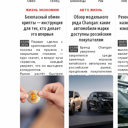
Овен
Телец
Близнецы
Рак
Лев
ЖИЗНЬ ЭКОНОМИМ
АВТО ЖИЗНЬ
Безопасный обмен
Обзор модельного
Резо
крипты — инструкция
ряда Changan: какие
назн
для тех, кто делает
автомобили марки
изно
это впервые
доступны российским
покупателям
Первая сделка с
03/08
29/07
2026
2026
криптовалютой
Бренд Changan
01/08
похожа на прыжок с
выхл
2026
уверенно
закрытыми глазами —
явля
закрепился среди
курс скачет, а вокруг куча
глуш
заметных игроков
сервисов, каждый
прост
китайского автопрома на
уверяет, что он выгоднее
спо
российском рынке,
конкурентов.
повл
предложив покупателям
Рынок растёт быстрее
экспл
сочетание современного
привычек грамотного
и пр
дизайна, богатой
поведения на нём.
выхло
комплектации и разумной
Петербургские
Для
цены. История компании
криптообменники,
резон
насчитывает несколько
московские
десятилетий