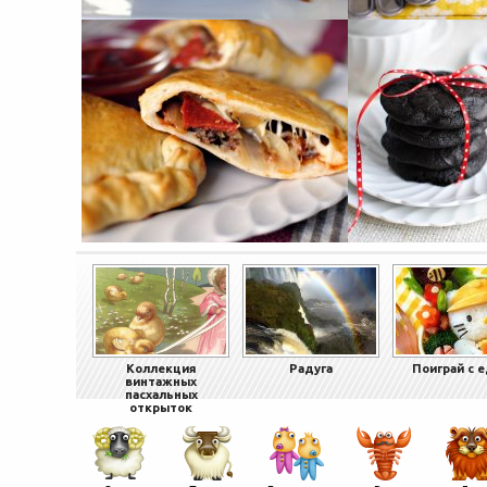
Коллекция
Радуга
Поиграй с 
винтажных
пасхальных
открыток