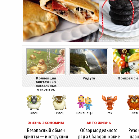
Коллекция
Радуга
Поиграй с 
винтажных
пасхальных
открыток
Овен
Телец
Близнецы
Рак
Лев
ЖИЗНЬ ЭКОНОМИМ
АВТО ЖИЗНЬ
Безопасный обмен
Обзор модельного
Резо
крипты — инструкция
ряда Changan: какие
назн