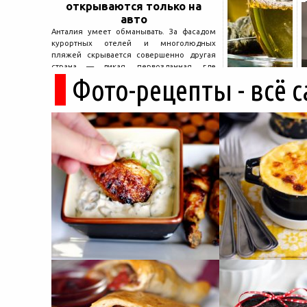
открываются только на
авто
Анталия умеет обманывать. За фасадом
курортных отелей и многолюдных
пляжей скрывается совершенно другая
страна — дикая, первозданная, где
Фото-рецепты - всё 
древние руины дремлют в тени кедров, а
горные дороги ведут к местам, о которых
не расскажет ни один автобусный гид....