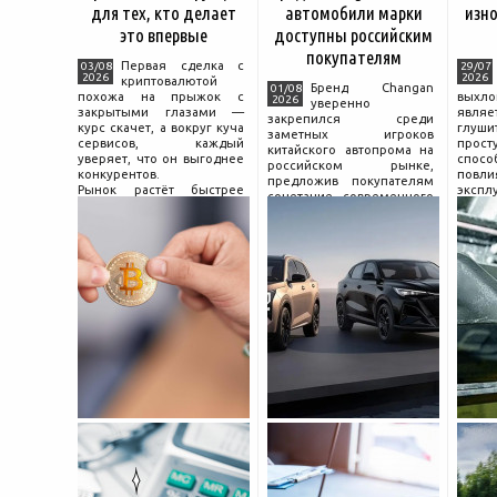
для тех, кто делает
автомобили марки
изно
это впервые
доступны российским
покупателям
Первая сделка с
03/08
29/07
2026
2026
криптовалютой
Бренд Changan
01/08
похожа на прыжок с
выхл
2026
уверенно
закрытыми глазами —
явля
закрепился среди
курс скачет, а вокруг куча
глуш
заметных игроков
сервисов, каждый
прост
китайского автопрома на
уверяет, что он выгоднее
спо
российском рынке,
конкурентов.
повл
предложив покупателям
Рынок растёт быстрее
экспл
сочетание современного
привычек грамотного
и пр
дизайна, богатой
поведения на нём.
выхло
комплектации и разумной
Петербургские
Для
цены. История компании
криптообменники,
резон
насчитывает несколько
московские
десятилетий