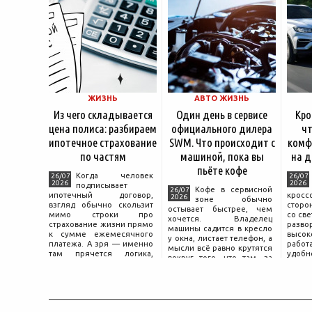
ЖИЗНЬ
АВТО ЖИЗНЬ
Из чего складывается
Один день в сервисе
Кро
цена полиса: разбираем
официального дилера
чт
ипотечное страхование
SWM. Что происходит с
комф
по частям
машиной, пока вы
на д
пьёте кофе
Когда человек
26/07
26/07
2026
2026
подписывает
Кофе в сервисной
26/07
ипотечный договор,
крос
2026
зоне обычно
взгляд обычно скользит
сторо
остывает быстрее, чем
мимо строки про
со св
хочется. Владелец
страхование жизни прямо
разво
машины садится в кресло
к сумме ежемесячного
высок
у окна, листает телефон, а
платежа. А зря — именно
работ
мысли всё равно крутятся
там прячется логика,
удобн
вокруг того, что там, за
объясняющая, почему у
маши
дверью с надписью
соседа по подъезду взнос
трасс
«Только для персонала».
за полис вдвое ниже при
что п
Это естественная реакция
том же кредите.
— отдать ключи от
машины