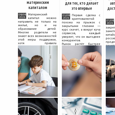
материнским
для тех, кто делает
ав
капиталом
это впервые
дос
Материнский
08/08
Первая сделка с
03/08
2026
капитал можно
2026
криптовалютой
01/08
направить не только на
похожа на прыжок с
2026
жильё, но и на
закрытыми глазами —
зак
образование детей.
курс скачет, а вокруг куча
зам
Многие родители не
сервисов, каждый
китай
знают всех возможностей
уверяет, что он выгоднее
росс
этой меры поддержки,
конкурентов.
предл
хотя правила
Рынок растёт быстрее
сочет
использования средств на
привычек грамотного
диз
учёбу довольно понятны,
поведения на нём.
компл
если разобраться в них
Петербургские
цены.
заранее и подготовить
криптообменники,
насчи
московские
десят