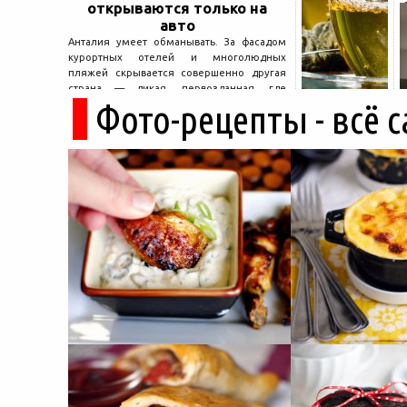
открываются только на
авто
Анталия умеет обманывать. За фасадом
курортных отелей и многолюдных
пляжей скрывается совершенно другая
страна — дикая, первозданная, где
Фото-рецепты - всё 
древние руины дремлют в тени кедров, а
горные дороги ведут к местам, о которых
не расскажет ни один автобусный гид....