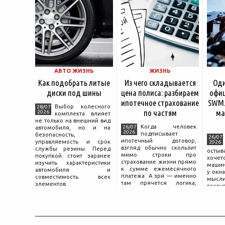
АВТО ЖИЗНЬ
ЖИЗНЬ
Как подобрать литые
Из чего складывается
Оди
диски под шины
цена полиса: разбираем
офиц
ипотечное страхование
SWM.
Выбор колесного
28/07
по частям
ма
2026
комплекта влияет
не только на внешний вид
Когда человек
26/07
автомобиля, но и на
2026
подписывает
безопасность,
26/07
ипотечный договор,
управляемость и срок
2026
взгляд обычно скользит
службы резины. Перед
остыв
мимо строки про
покупкой стоит заранее
хоче
страхование жизни прямо
изучить характеристики
машин
к сумме ежемесячного
автомобиля и
у окна
платежа. А зря — именно
совместимость всех
мысли
там прячется логика,
элементов.
вокру
объясняющая, почему у
двер
соседа по подъезду взнос
«Толь
за полис вдвое ниже при
Это е
том же кредите.
— от
маши