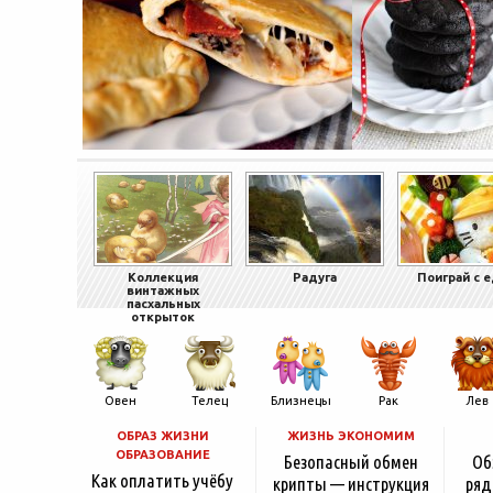
Коллекция
Радуга
Поиграй с 
винтажных
пасхальных
открыток
Овен
Телец
Близнецы
Рак
Лев
ОБРАЗ ЖИЗНИ
ЖИЗНЬ ЭКОНОМИМ
ОБРАЗОВАНИЕ
Безопасный обмен
Об
Как оплатить учёбу
крипты — инструкция
ряд