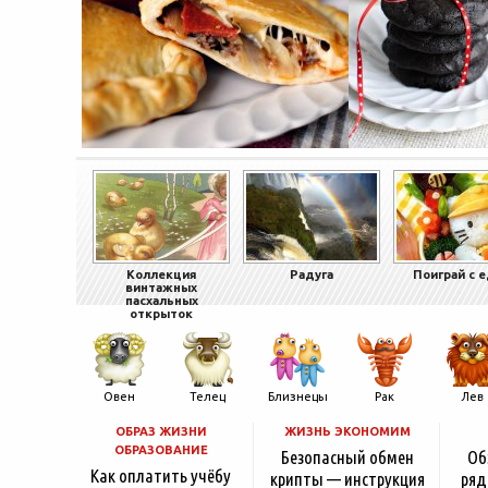
Коллекция
Радуга
Поиграй с 
винтажных
пасхальных
открыток
Овен
Телец
Близнецы
Рак
Лев
ОБРАЗ ЖИЗНИ
ЖИЗНЬ ЭКОНОМИМ
ОБРАЗОВАНИЕ
Безопасный обмен
Об
Как оплатить учёбу
крипты — инструкция
ряд