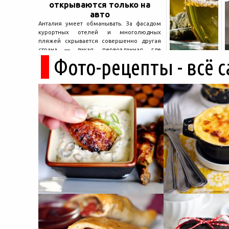
открываются только на
авто
Анталия умеет обманывать. За фасадом
курортных отелей и многолюдных
пляжей скрывается совершенно другая
страна — дикая, первозданная, где
Фото-рецепты - всё 
древние руины дремлют в тени кедров, а
горные дороги ведут к местам, о которых
не расскажет ни один автобусный гид....