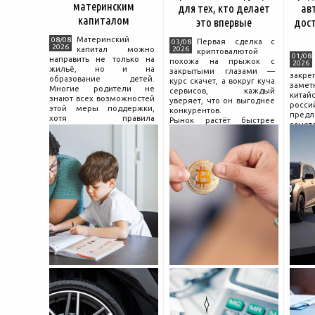
материнским
для тех, кто делает
ав
капиталом
это впервые
дос
Материнский
08/08
Первая сделка с
03/08
2026
капитал можно
2026
криптовалютой
01/08
направить не только на
похожа на прыжок с
2026
жильё, но и на
закрытыми глазами —
зак
образование детей.
курс скачет, а вокруг куча
зам
Многие родители не
сервисов, каждый
китай
знают всех возможностей
уверяет, что он выгоднее
росс
этой меры поддержки,
конкурентов.
предл
хотя правила
Рынок растёт быстрее
сочет
использования средств на
привычек грамотного
диз
учёбу довольно понятны,
поведения на нём.
компл
если разобраться в них
Петербургские
цены.
заранее и подготовить
криптообменники,
насчи
московские
десят