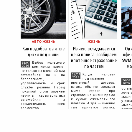
АВТО ЖИЗНЬ
ЖИЗНЬ
Как подобрать литые
Из чего складывается
Оди
диски под шины
цена полиса: разбираем
офиц
ипотечное страхование
SWM.
Выбор колесного
28/07
по частям
ма
2026
комплекта влияет
не только на внешний вид
Когда человек
26/07
автомобиля, но и на
2026
подписывает
безопасность,
26/07
ипотечный договор,
управляемость и срок
2026
взгляд обычно скользит
службы резины. Перед
остыв
мимо строки про
покупкой стоит заранее
хоче
страхование жизни прямо
изучить характеристики
машин
к сумме ежемесячного
автомобиля и
у окна
платежа. А зря — именно
совместимость всех
мысли
там прячется логика,
элементов.
вокру
объясняющая, почему у
двер
соседа по подъезду взнос
«Толь
за полис вдвое ниже при
Это е
том же кредите.
— от
маши