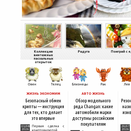
Коллекция
Радуга
Поиграй с 
винтажных
пасхальных
открыток
Овен
Телец
Близнецы
Рак
Лев
ЖИЗНЬ ЭКОНОМИМ
АВТО ЖИЗНЬ
Безопасный обмен
Обзор модельного
Резо
крипты — инструкция
ряда Changan: какие
назн
для тех, кто делает
автомобили марки
изно
это впервые
доступны российским
покупателям
Первая сделка с
03/08
29/07
2026
2026
криптовалютой