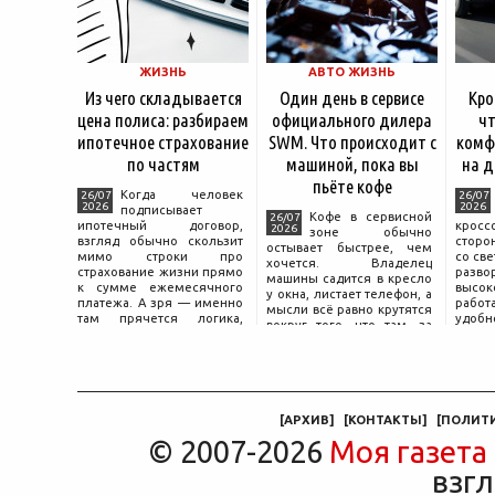
ЖИЗНЬ
АВТО ЖИЗНЬ
Из чего складывается
Один день в сервисе
Кро
цена полиса: разбираем
официального дилера
чт
ипотечное страхование
SWM. Что происходит с
комф
по частям
машиной, пока вы
на д
пьёте кофе
Когда человек
26/07
26/07
2026
2026
подписывает
Кофе в сервисной
26/07
ипотечный договор,
крос
2026
зоне обычно
взгляд обычно скользит
сторо
остывает быстрее, чем
мимо строки про
со св
хочется. Владелец
страхование жизни прямо
разво
машины садится в кресло
к сумме ежемесячного
высок
у окна, листает телефон, а
платежа. А зря — именно
работ
мысли всё равно крутятся
там прячется логика,
удобн
вокруг того, что там, за
объясняющая, почему у
маши
дверью с надписью
соседа по подъезду взнос
трасс
«Только для персонала».
за полис вдвое ниже при
что п
Это естественная реакция
том же кредите.
— отдать ключи от
машины
[
АРХИВ
]
[
КОНТАКТЫ
]
[
ПОЛИТ
© 2007-2026
Моя газета
взгл