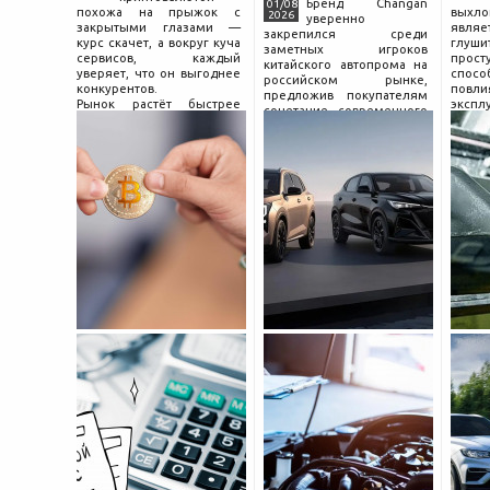
Бренд Changan
01/08
похожа на прыжок с
выхл
2026
уверенно
закрытыми глазами —
явля
закрепился среди
курс скачет, а вокруг куча
глуш
заметных игроков
сервисов, каждый
прост
китайского автопрома на
уверяет, что он выгоднее
спо
российском рынке,
конкурентов.
повл
предложив покупателям
Рынок растёт быстрее
экспл
сочетание современного
привычек грамотного
и пр
дизайна, богатой
поведения на нём.
выхло
комплектации и разумной
Петербургские
Для
цены. История компании
криптообменники,
резон
насчитывает несколько
московские
десятилетий