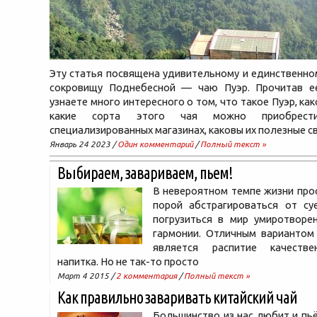
Эту статья посвящена удивительному и единственно
сокровищу Поднебесной — чаю Пуэр. Прочитав е
узнаете много интересного о том, что такое Пуэр, как
какие сорта этого чая можно приобрест
специализированных магазинах, каковы их полезные с
Январь 24 2023 /
Один комментарий
/
Полный текст »
Выбираем, завариваем, пьем!
В невероятном темпе жизни про
порой абстрагироваться от су
погрузиться в мир умиротворе
гармонии. Отличным вариантом 
является распитие качестве
напитка. Но не так-то просто
Март 4 2015 /
2 комментария
/
Полный текст »
Как правильно заваривать китайский чай
Большинство из нас любит и пьё