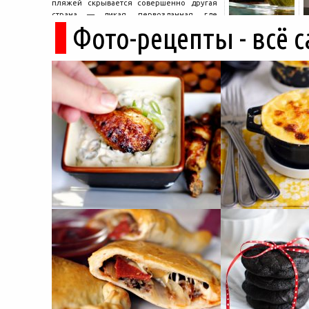
пляжей скрывается совершенно другая
страна — дикая, первозданная, где
Фото-рецепты - всё 
древние руины дремлют в тени кедров, а
горные дороги ведут к местам, о которых
не расскажет ни один автобусный гид....