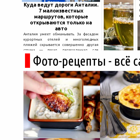
Куда ведут дороги Анталии.
7 малоизвестных
маршрутов, которые
открываются только на
авто
Анталия умеет обманывать. За фасадом
курортных отелей и многолюдных
пляжей скрывается совершенно другая
страна — дикая, первозданная, где
Фото-рецепты - всё 
древние руины дремлют в тени кедров, а
горные дороги ведут к местам, о которых
не расскажет ни один автобусный гид....