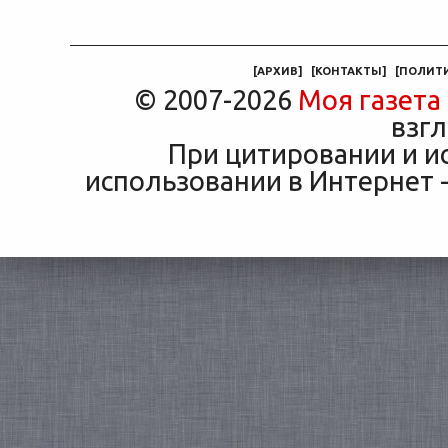
соседа по подъезду взнос
трасс
«Только для персонала».
за полис вдвое ниже при
что п
Это естественная реакция
том же кредите.
— отдать ключи от
машины
[
АРХИВ
]
[
КОНТАКТЫ
]
[
ПОЛИТ
© 2007-2026
Моя газета
взгл
При цитировании и и
использовании в Интернет -