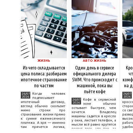
ЖИЗНЬ
АВТО ЖИЗНЬ
Из чего складывается
Один день в сервисе
Кро
цена полиса: разбираем
официального дилера
чт
ипотечное страхование
SWM. Что происходит с
комф
по частям
машиной, пока вы
на д
пьёте кофе
Когда человек
26/07
26/07
2026
2026
подписывает
Кофе в сервисной
26/07
ипотечный договор,
крос
2026
зоне обычно
взгляд обычно скользит
сторо
остывает быстрее, чем
мимо строки про
со св
хочется. Владелец
страхование жизни прямо
разво
машины садится в кресло
к сумме ежемесячного
высок
у окна, листает телефон, а
платежа. А зря — именно
работ
мысли всё равно крутятся
там прячется логика,
удобн
вокруг того, что там, за
объясняющая, почему у
маши
дверью с надписью