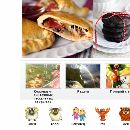
Коллекция
Радуга
Поиграй с 
винтажных
пасхальных
открыток
Овен
Телец
Близнецы
Рак
Лев