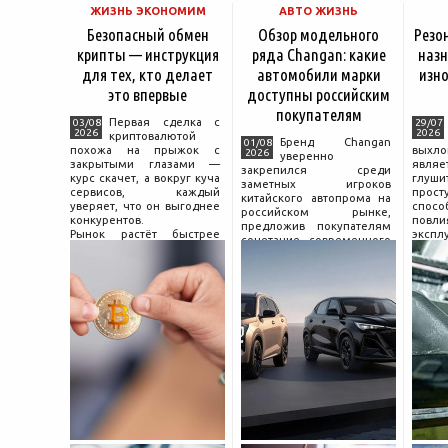
ЖИЗНЬ ЭКОНОМИМ
АВТО ЖИЗНЬ
Безопасный обмен
Обзор модельного
Резо
крипты — инструкция
ряда Changan: какие
назн
для тех, кто делает
автомобили марки
изно
это впервые
доступны российским
покупателям
Первая сделка с
03/08
29/07
2026
2026
криптовалютой
Бренд Changan
01/08
похожа на прыжок с
выхл
2026
уверенно
закрытыми глазами —
явля
закрепился среди
курс скачет, а вокруг куча
глуш
заметных игроков
сервисов, каждый
прост
китайского автопрома на
уверяет, что он выгоднее
спо
российском рынке,
конкурентов.
повл
предложив покупателям
Рынок растёт быстрее
экспл
сочетание современного
привычек грамотного
и пр
дизайна, богатой
поведения на нём.
выхло
комплектации и разумной
Петербургские
Для
цены. История компании
криптообменники,
резон
насчитывает несколько
московские
десятилетий