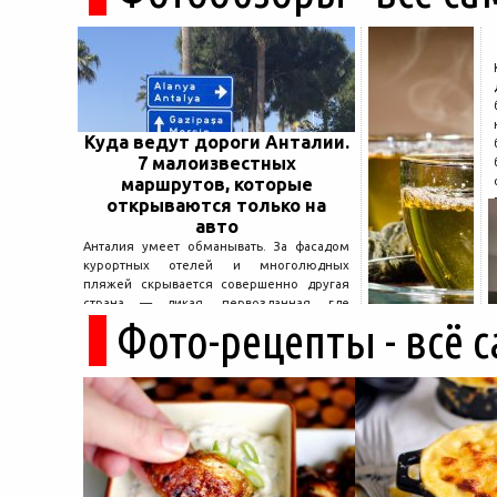
Куда ведут дороги Анталии.
7 малоизвестных
маршрутов, которые
открываются только на
авто
Анталия умеет обманывать. За фасадом
курортных отелей и многолюдных
пляжей скрывается совершенно другая
страна — дикая, первозданная, где
Фото-рецепты - всё 
древние руины дремлют в тени кедров, а
горные дороги ведут к местам, о которых
не расскажет ни один автобусный гид....