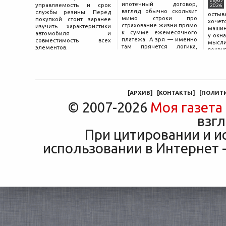
26/07
ипотечный договор,
управляемость и срок
2026
взгляд обычно скользит
службы резины. Перед
остыв
мимо строки про
покупкой стоит заранее
хоче
страхование жизни прямо
изучить характеристики
машин
к сумме ежемесячного
автомобиля и
у окна
платежа. А зря — именно
совместимость всех
мысли
там прячется логика,
элементов.
вокру
объясняющая, почему у
двер
соседа по подъезду взнос
«Толь
за полис вдвое ниже при
Это е
том же кредите.
— от
маши
[
АРХИВ
]
[
КОНТАКТЫ
]
[
ПОЛИТ
© 2007-2026
Моя газета
взгл
При цитировании и и
использовании в Интернет -