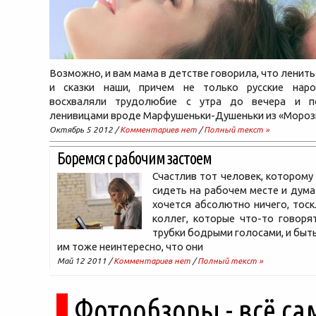
Возможно, и вам мама в детстве говорила, что ленит
и сказки наши, причем не только русские наро
восхваляли трудолюбие с утра до вечера и п
ленивицами вроде Марфушеньки-Душеньки из «Мороз
Октябрь 5 2012 /
Комментариев нет
/
Полный текст »
Боремся с рабочим застоем
Счастлив тот человек, которому
сидеть на рабочем месте и думат
хочется абсолютно ничего, тос
коллег, которые что-то говоря
трубки бодрыми голосами, и быть
им тоже неинтересно, что они
Май 12 2011 /
Комментариев нет
/
Полный текст »
Фотообзоры - всё са