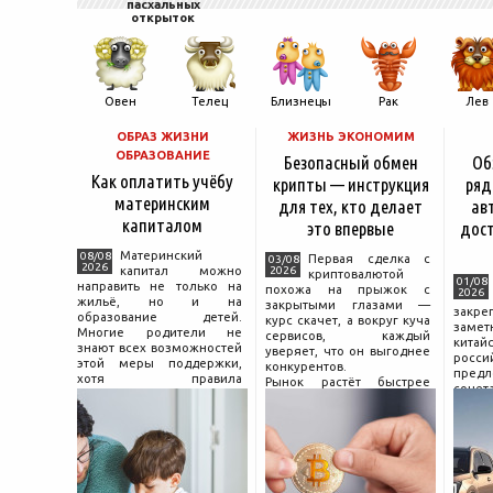
пасхальных
открыток
Овен
Телец
Близнецы
Рак
Лев
ОБРАЗ ЖИЗНИ
ЖИЗНЬ ЭКОНОМИМ
ОБРАЗОВАНИЕ
Безопасный обмен
Об
Как оплатить учёбу
крипты — инструкция
ряд
материнским
для тех, кто делает
ав
капиталом
это впервые
дос
Материнский
08/08
Первая сделка с
03/08
2026
капитал можно
2026
криптовалютой
01/08
направить не только на
похожа на прыжок с
2026
жильё, но и на
закрытыми глазами —
зак
образование детей.
курс скачет, а вокруг куча
зам
Многие родители не
сервисов, каждый
китай
знают всех возможностей
уверяет, что он выгоднее
росс
этой меры поддержки,
конкурентов.
предл
хотя правила
Рынок растёт быстрее
сочет
использования средств на
привычек грамотного
диз
учёбу довольно понятны,
поведения на нём.
компл
если разобраться в них
Петербургские
цены.
заранее и подготовить
криптообменники,
насчи
московские
десят