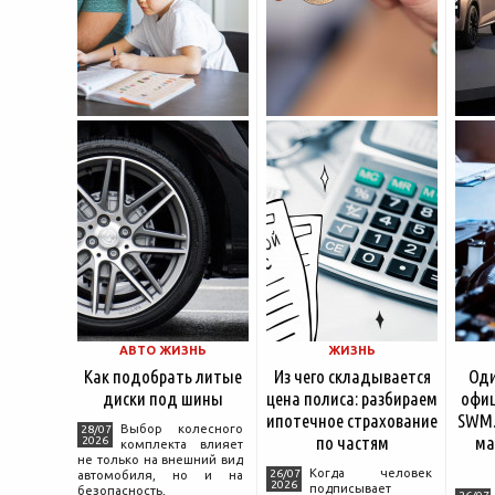
АВТО ЖИЗНЬ
ЖИЗНЬ
Как подобрать литые
Из чего складывается
Оди
диски под шины
цена полиса: разбираем
офиц
ипотечное страхование
SWM.
Выбор колесного
28/07
по частям
ма
2026
комплекта влияет
не только на внешний вид
Когда человек
26/07
автомобиля, но и на
2026
подписывает
безопасность,