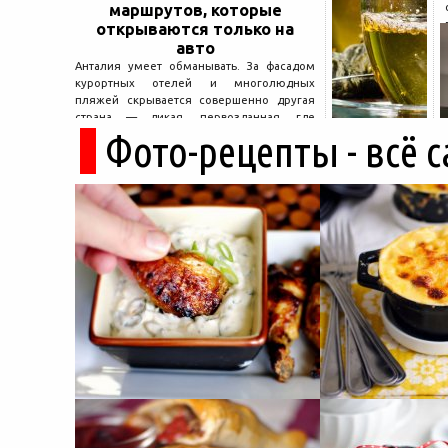
маршрутов, которые
открываются только на
авто
Анталия умеет обманывать. За фасадом
курортных отелей и многолюдных
пляжей скрывается совершенно другая
страна — дикая, первозданная, где
Фото-рецепты - всё 
древние руины дремлют в тени кедров, а
горные дороги ведут к местам, о которых
не расскажет ни один автобусный гид....