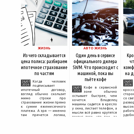
ЖИЗНЬ
АВТО ЖИЗНЬ
Из чего складывается
Один день в сервисе
Кро
цена полиса: разбираем
официального дилера
чт
ипотечное страхование
SWM. Что происходит с
комф
по частям
машиной, пока вы
на д
пьёте кофе
Когда человек
26/07
26/07
2026
2026
подписывает
Кофе в сервисной
26/07
ипотечный договор,
крос
2026
зоне обычно
взгляд обычно скользит
сторо
остывает быстрее, чем
мимо строки про
со св
хочется. Владелец
страхование жизни прямо
разво
машины садится в кресло
к сумме ежемесячного
высок
у окна, листает телефон, а
платежа. А зря — именно
работ
мысли всё равно крутятся
там прячется логика,
удобн
вокруг того, что там, за
объясняющая, почему у
маши
дверью с надписью
соседа по подъезду взнос
трасс
«Только для персонала».
за полис вдвое ниже при
что п
Это естественная реакция
том же кредите.
— отдать ключи от