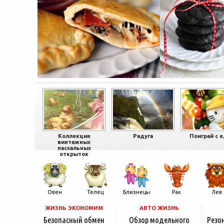
Коллекция
Радуга
Поиграй с 
винтажных
пасхальных
открыток
Овен
Телец
Близнецы
Рак
Лев
ЖИЗНЬ ЭКОНОМИМ
АВТО ЖИЗНЬ
Безопасный обмен
Обзор модельного
Резо