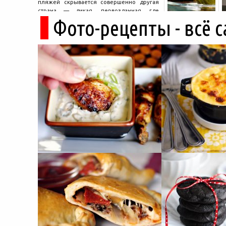
пляжей скрывается совершенно другая
страна — дикая, первозданная, где
Фото-рецепты - всё 
древние руины дремлют в тени кедров, а
горные дороги ведут к местам, о которых
не расскажет ни один автобусный гид....