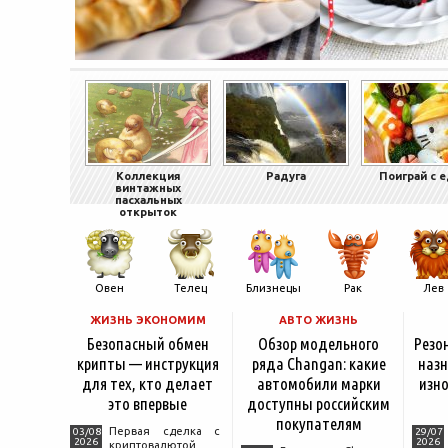
Коллекция
Радуга
Поиграй с 
винтажных
пасхальных
открыток
Овен
Телец
Близнецы
Рак
Лев
ЖИЗНЬ ЭКОНОМИМ
АВТО ЖИЗНЬ
Безопасный обмен
Обзор модельного
Резо
крипты — инструкция
ряда Changan: какие
назн
для тех, кто делает
автомобили марки
изно
это впервые
доступны российским
покупателям
Первая сделка с
03/08
29/07
2026
2026
криптовалютой