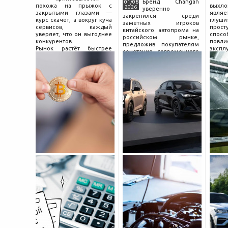
Бренд Changan
01/08
похожа на прыжок с
выхл
2026
уверенно
закрытыми глазами —
явля
закрепился среди
курс скачет, а вокруг куча
глуш
заметных игроков
сервисов, каждый
прост
китайского автопрома на
уверяет, что он выгоднее
спо
российском рынке,
конкурентов.
повл
предложив покупателям
Рынок растёт быстрее
экспл
сочетание современного
привычек грамотного
и пр
дизайна, богатой
поведения на нём.
выхло
комплектации и разумной
Петербургские
Для
цены. История компании
криптообменники,
резон
насчитывает несколько
московские
десятилетий