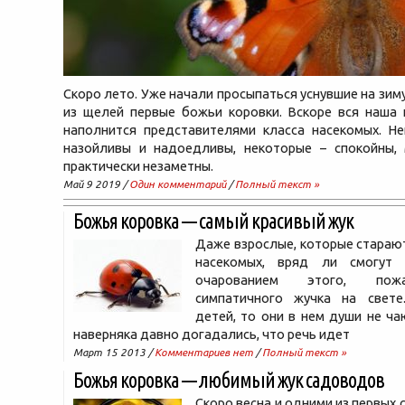
Скоро лето. Уже начали просыпаться уснувшие на зим
из щелей первые божьи коровки. Вскоре вся наша 
наполнится представителями класса насекомых. Не
назойливы и надоедливы, некоторые – спокойны,
практически незаметны.
Май 9 2019 /
Один комментарий
/
Полный текст »
Божья коровка — самый красивый жук
Даже взрослые, которые стараю
насекомых, вряд ли смогут 
очарованием этого, пож
симпатичного жучка на свете
детей, то они в нем души не чаю
наверняка давно догадались, что речь идет
Март 15 2013 /
Комментариев нет
/
Полный текст »
Божья коровка — любимый жук садоводов
Скоро весна и одними из первых 