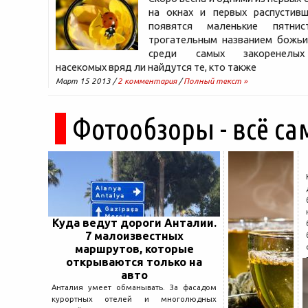
на окнах и первых распустивш
появятся маленькие пятни
трогательным названием божьи
среди самых закоренелых
насекомых вряд ли найдутся те, кто также
Март 15 2013 /
2 комментария
/
Полный текст »
Фотообзоры - всё са
Куда ведут дороги Анталии.
7 малоизвестных
маршрутов, которые
открываются только на
авто
Анталия умеет обманывать. За фасадом
курортных отелей и многолюдных