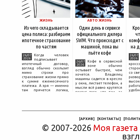
ЖИЗНЬ
АВТО ЖИЗНЬ
Из чего складывается
Один день в сервисе
Кро
цена полиса: разбираем
официального дилера
чт
ипотечное страхование
SWM. Что происходит с
комф
по частям
машиной, пока вы
на д
пьёте кофе
Когда человек
26/07
26/07
2026
2026
подписывает
Кофе в сервисной
26/07
ипотечный договор,
крос
2026
зоне обычно
взгляд обычно скользит
сторо
остывает быстрее, чем
мимо строки про
со св
хочется. Владелец
страхование жизни прямо
разво
машины садится в кресло
к сумме ежемесячного
высок
у окна, листает телефон, а
платежа. А зря — именно
работ
мысли всё равно крутятся
там прячется логика,
удобн
вокруг того, что там, за
объясняющая, почему у
маши
дверью с надписью
соседа по подъезду взнос
трасс
«Только для персонала».
за полис вдвое ниже при
что п
Это естественная реакция
том же кредите.
— отдать ключи от
машины
[
АРХИВ
]
[
КОНТАКТЫ
]
[
ПОЛИТ
© 2007-2026
Моя газета
взгл