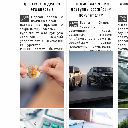
для тех, кто делает
автомобили марки
изно
это впервые
доступны российским
покупателям
Первая сделка с
03/08
29/07
2026
2026
криптовалютой
Бренд Changan
01/08
похожа на прыжок с
выхл
2026
уверенно
закрытыми глазами —
явля
закрепился среди
курс скачет, а вокруг куча
глуш
заметных игроков
сервисов, каждый
прост
китайского автопрома на
уверяет, что он выгоднее
спо
российском рынке,
конкурентов.
повл
предложив покупателям
Рынок растёт быстрее
экспл
сочетание современного
привычек грамотного
и пр
дизайна, богатой
поведения на нём.
выхло
комплектации и разумной
Петербургские
Для
цены. История компании
криптообменники,
резон
насчитывает несколько
московские
десятилетий