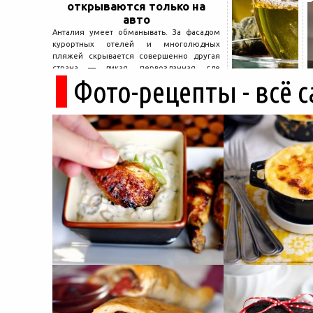
открываются только на
авто
Анталия умеет обманывать. За фасадом
курортных отелей и многолюдных
пляжей скрывается совершенно другая
страна — дикая, первозданная, где
Фото-рецепты - всё 
древние руины дремлют в тени кедров, а
горные дороги ведут к местам, о которых
не расскажет ни один автобусный гид....