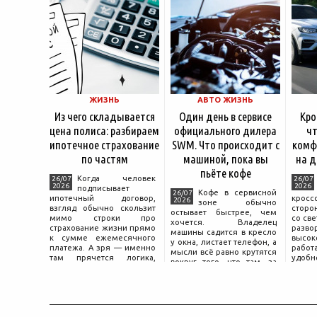
ЖИЗНЬ
АВТО ЖИЗНЬ
Из чего складывается
Один день в сервисе
Кро
цена полиса: разбираем
официального дилера
чт
ипотечное страхование
SWM. Что происходит с
комф
по частям
машиной, пока вы
на д
пьёте кофе
Когда человек
26/07
26/07
2026
2026
подписывает
Кофе в сервисной
26/07
ипотечный договор,
крос
2026
зоне обычно
взгляд обычно скользит
сторо
остывает быстрее, чем
мимо строки про
со св
хочется. Владелец
страхование жизни прямо
разво
машины садится в кресло
к сумме ежемесячного
высок
у окна, листает телефон, а
платежа. А зря — именно
работ
мысли всё равно крутятся
там прячется логика,
удобн
вокруг того, что там, за
объясняющая, почему у
маши
дверью с надписью
соседа по подъезду взнос
трасс
«Только для персонала».
за полис вдвое ниже при
что п
Это естественная реакция
том же кредите.
— отдать ключи от
машины