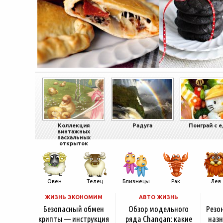
Коллекция
Радуга
Поиграй с 
винтажных
пасхальных
открыток
Овен
Телец
Близнецы
Рак
Лев
ЖИЗНЬ ЭКОНОМИМ
АВТО ЖИЗНЬ
Безопасный обмен
Обзор модельного
Резо
крипты — инструкция
ряда Changan: какие
назн